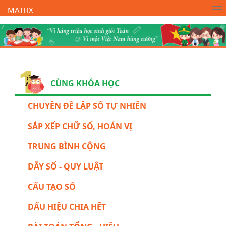
MATHX
Trường Toán Online MATHX
Học toán
- Lớp 1
CÙNG KHÓA HỌC
CHUYÊN ĐỀ LẬP SỐ TỰ NHIÊN
SẮP XẾP CHỮ SỐ, HOÁN VỊ
TRUNG BÌNH CỘNG
DÃY SỐ - QUY LUẬT
CẤU TẠO SỐ
DẤU HIỆU CHIA HẾT