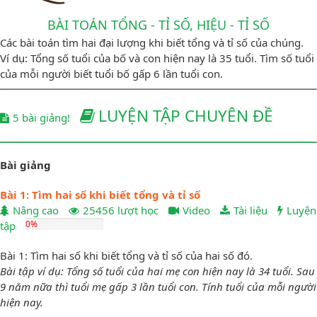
BÀI TOÁN TỔNG - TỈ SỐ, HIỆU - TỈ SỐ
Các bài toán tìm hai đại lượng khi biết tổng và tỉ số của chúng.
Ví dụ: Tổng số tuổi của bố và con hiện nay là 35 tuổi. Tìm số tuổi
của mỗi người biết tuổi bố gấp 6 lần tuổi con.
LUYỆN TẬP CHUYÊN ĐỀ
5 bài giảng!
Bài giảng
Bài 1: Tìm hai số khi biết tổng và tỉ số
Nâng cao
25456 lượt học
Video
Tài liệu
Luyện
0%
tập
Bài 1: Tìm hai số khi biết tổng và tỉ số của hai số đó.
Bài tập ví dụ: Tổng số tuổi của hai mẹ con hiện nay là 34 tuổi. Sau
9 năm nữa thì tuổi mẹ gấp 3 lần tuổi con. Tính tuổi của mỗi người
hiện nay.​