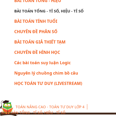
BÀI TOÁN TỔNG - HIỆU
BÀI TOÁN TỔNG - TỈ SỐ, HIỆU - TỈ SỐ
BÀI TOÁN TÍNH TUỔI
CHUYÊN ĐỀ PHÂN SỐ
BÀI TOÁN GIẢ THIẾT TẠM
CHUYÊN ĐỀ HÌNH HỌC
Các bài toán suy luận Logic
Nguyên lý chuồng chim bồ câu
HỌC TOÁN TƯ DUY (LIVESTREAM)
TOÁN NÂNG CAO - TOÁN TƯ DUY LỚP 4
BÀI TOÁN TỔNG - TỈ SỐ, HIỆU - TỈ SỐ