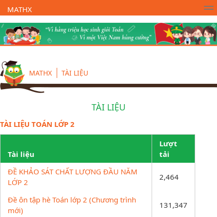
MATHX
Trường Toán Online MATHX
Học toán
- Lớp 1
MATHX
TÀI LIỆU
TÀI LIỆU
TÀI LIỆU TOÁN LỚP 2
Lượt
Tài liệu
tải
ĐỀ KHẢO SÁT CHẤT LƯỢNG ĐẦU NĂM
2,464
LỚP 2
Đề ôn tập hè Toán lớp 2 (Chương trình
131,347
mới)