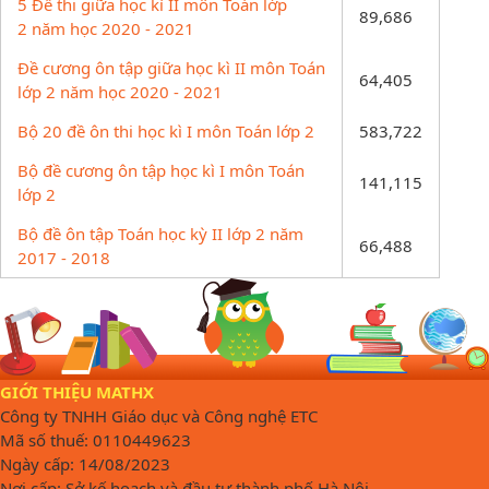
5 Đề thi giữa học kì II môn Toán lớp
89,686
2 năm học 2020 - 2021
Đề cương ôn tập giữa học kì II môn Toán
64,405
lớp 2 năm học 2020 - 2021
Bộ 20 đề ôn thi học kì I môn Toán lớp 2
583,722
Bộ đề cương ôn tập học kì I môn Toán
141,115
lớp 2
Bộ đề ôn tập Toán học kỳ II lớp 2 năm
66,488
2017 - 2018
GIỚI THIỆU MATHX
Công ty TNHH Giáo dục và Công nghệ ETC
Mã số thuế: 0110449623
Ngày cấp: 14/08/2023
Nơi cấp: Sở kế hoạch và đầu tư thành phố Hà Nội