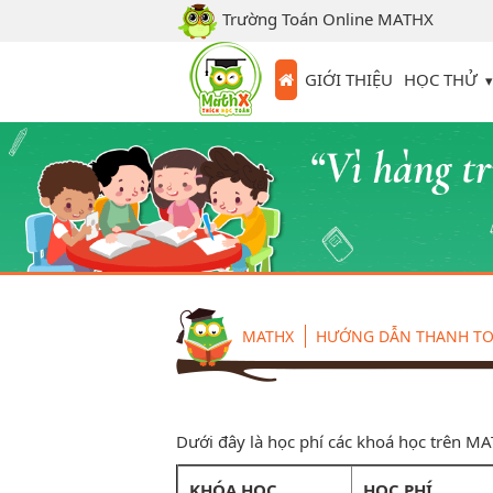
Trường Toán Online MATHX
HỌC THỬ
GIỚI THIỆU
MATHX
HƯỚNG DẪN THANH T
Dưới đây là học phí các khoá học trên M
KHÓA HỌC
HỌC PHÍ