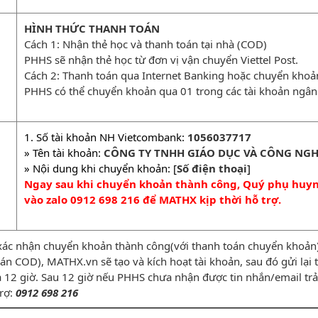
HÌNH THỨC THANH TOÁN
Cách 1: Nhận thẻ học và thanh toán tại nhà (COD)
PHHS sẽ nhận thẻ học từ đơn vị vận chuyển Viettel Post.
Cách 2: Thanh toán qua Internet Banking hoặc chuyển kho
PHHS có thể chuyển khoản qua 01 trong các tài khoản ngân
1. Số tài khoản NH Vietcombank:
1056037717
» Tên tài khoản:
CÔNG TY TNHH GIÁO DỤC VÀ CÔNG NGH
» Nội dung khi chuyển khoản: [
Số điện thoại
]
Ngay sau khi chuyển khoản thành công, Quý phụ huynh
vào zalo 0912 698 216 để MATHX kịp thời hỗ trợ.
xác nhận chuyển khoản thành công(với thanh toán chuyển khoản) 
n COD), MATHX.vn sẽ tạo và kích hoạt tài khoản, sau đó gửi lạ
̀ 12 giờ. Sau 12 giờ nếu PHHS chưa nhận được tin nhắn/email trả 
trợ:
0912 698 216