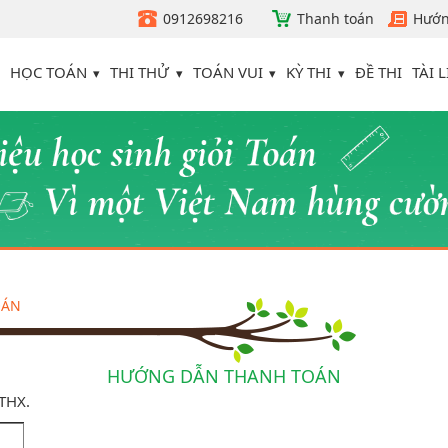
0912698216
Thanh toán
Hướn
HỌC TOÁN
THI THỬ
TOÁN VUI
KỲ THI
TÀI L
ĐỀ THI
OÁN
HƯỚNG DẪN THANH TOÁN
ATHX.