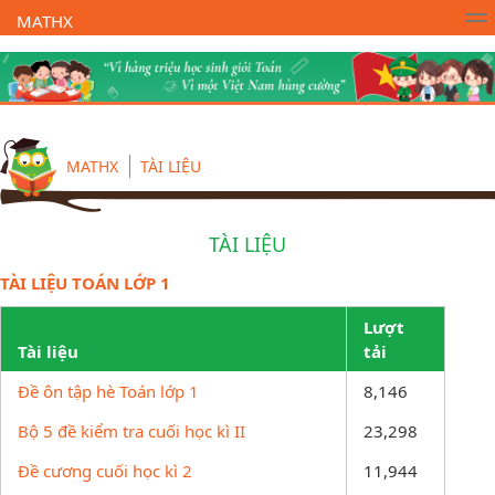
MATHX
Trường Toán Online MATHX
Học toán
- Lớp 1
MATHX
TÀI LIỆU
TÀI LIỆU
TÀI LIỆU TOÁN LỚP 1
Lượt
Tài liệu
tải
Đề ôn tập hè Toán lớp 1
8,146
Bộ 5 đề kiểm tra cuối học kì II
23,298
Đề cương cuối học kì 2
11,944