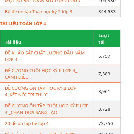
MỘT SỐ BÀI TOÁN SUY LUẬN LOGIC
105,380
Bộ đề ôn tập Toán học kỳ 2 lớp 3
344,533
TÀI LIỆU TOÁN LỚP 4
Lượt
Tài liệu
tải
ĐỀ KHẢO SÁT CHẤT LƯỢNG ĐẦU NĂM
5,757
LỚP 4
ĐỀ CƯƠNG CUỐI HỌC KỲ II LỚP 4_
7,383
CÁNH DIỀU
ĐỀ CƯƠNG ÔN TẬP HỌC KỲ II LỚP
8,961
4_KẾT NỐI TRI THỨC
ĐỀ CƯƠNG ÔN TẬP CUỐI HỌC KỲ II LỚP
3,728
4 _CHÂN TRỜI SÁNG TẠO
20 đề ôn tập hè lớp 4
73,750