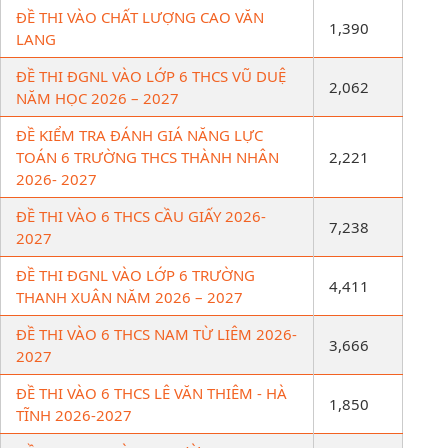
ĐỀ THI VÀO CHẤT LƯỢNG CAO VĂN
1,390
LANG
ĐỀ THI ĐGNL VÀO LỚP 6 THCS VŨ DUỆ
2,062
NĂM HỌC 2026 – 2027
ĐỀ KIỂM TRA ĐÁNH GIÁ NĂNG LỰC
TOÁN 6 TRƯỜNG THCS THÀNH NHÂN
2,221
2026- 2027
ĐỀ THI VÀO 6 THCS CẦU GIẤY 2026-
7,238
2027
ĐỀ THI ĐGNL VÀO LỚP 6 TRƯỜNG
4,411
THANH XUÂN NĂM 2026 – 2027
ĐỀ THI VÀO 6 THCS NAM TỪ LIÊM 2026-
3,666
2027
ĐỀ THI VÀO 6 THCS LÊ VĂN THIÊM - HÀ
1,850
TĨNH 2026-2027