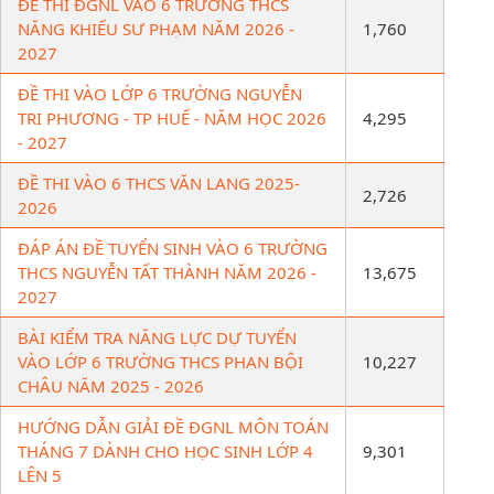
ĐỀ THI ĐGNL VÀO 6 TRƯỜNG THCS
NĂNG KHIẾU SƯ PHẠM NĂM 2026 -
1,760
2027
ĐỀ THI VÀO LỚP 6 TRƯỜNG NGUYỄN
TRI PHƯƠNG - TP HUẾ - NĂM HỌC 2026
4,295
- 2027
ĐỀ THI VÀO 6 THCS VĂN LANG 2025-
2,726
2026
ĐÁP ÁN ĐỀ TUYỂN SINH VÀO 6 TRƯỜNG
THCS NGUYỄN TẤT THÀNH NĂM 2026 -
13,675
2027
BÀI KIỂM TRA NĂNG LỰC DỰ TUYỂN
VÀO LỚP 6 TRƯỜNG THCS PHAN BỘI
10,227
CHÂU NĂM 2025 - 2026
HƯỚNG DẪN GIẢI ĐỀ ĐGNL MÔN TOÁN
THÁNG 7 DÀNH CHO HỌC SINH LỚP 4
9,301
LÊN 5