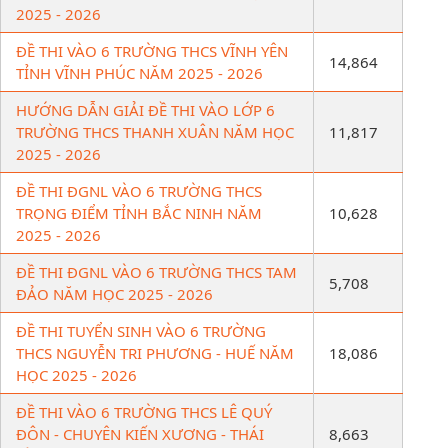
2025 - 2026
ĐỀ THI VÀO 6 TRƯỜNG THCS VĨNH YÊN
14,864
TỈNH VĨNH PHÚC NĂM 2025 - 2026
HƯỚNG DẪN GIẢI ĐỀ THI VÀO LỚP 6
TRƯỜNG THCS THANH XUÂN NĂM HỌC
11,817
2025 - 2026
ĐỀ THI ĐGNL VÀO 6 TRƯỜNG THCS
TRỌNG ĐIỂM TỈNH BẮC NINH NĂM
10,628
2025 - 2026
ĐỀ THI ĐGNL VÀO 6 TRƯỜNG THCS TAM
5,708
ĐẢO NĂM HỌC 2025 - 2026
ĐỀ THI TUYỂN SINH VÀO 6 TRƯỜNG
THCS NGUYỄN TRI PHƯƠNG - HUẾ NĂM
18,086
HỌC 2025 - 2026
ĐỀ THI VÀO 6 TRƯỜNG THCS LÊ QUÝ
ĐÔN - CHUYÊN KIẾN XƯƠNG - THÁI
8,663