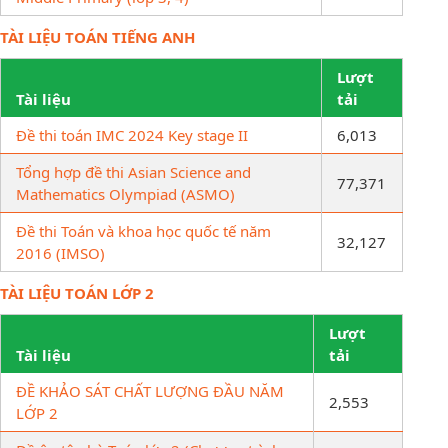
TÀI LIỆU TOÁN TIẾNG ANH
Lượt
Tài liệu
tải
Đề thi toán IMC 2024 Key stage II
6,013
Tổng hợp đề thi Asian Science and
77,371
Mathematics Olympiad (ASMO)
Đề thi Toán và khoa học quốc tế năm
32,127
2016 (IMSO)
TÀI LIỆU TOÁN LỚP 2
Lượt
Tài liệu
tải
ĐỀ KHẢO SÁT CHẤT LƯỢNG ĐẦU NĂM
2,553
LỚP 2