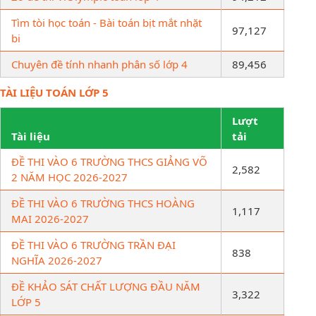
Tìm tòi học toán - Bài toán bịt mắt nhặt
97,127
bi
Chuyên đề tính nhanh phân số lớp 4
89,456
TÀI LIỆU TOÁN LỚP 5
Lượt
Tài liệu
tải
ĐỀ THI VÀO 6 TRƯỜNG THCS GIẢNG VÕ
2,582
2 NĂM HỌC 2026-2027
ĐỀ THI VÀO 6 TRƯỜNG THCS HOÀNG
1,117
MAI 2026-2027
ĐỀ THI VÀO 6 TRƯỜNG TRẦN ĐẠI
838
NGHĨA 2026-2027
ĐỀ KHẢO SÁT CHẤT LƯỢNG ĐẦU NĂM
3,322
LỚP 5