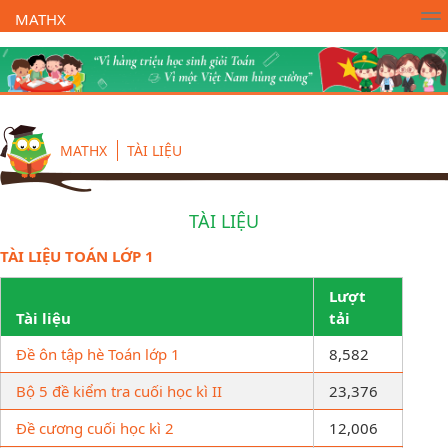
MATHX
Trường Toán Online MATHX
Học toán
- Lớp 1
MATHX
TÀI LIỆU
TÀI LIỆU
TÀI LIỆU TOÁN LỚP 1
Lượt
Tài liệu
tải
Đề ôn tập hè Toán lớp 1
8,582
Bộ 5 đề kiểm tra cuối học kì II
23,376
Đề cương cuối học kì 2
12,006