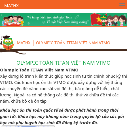
MATHX
Trường Toán Online MATHX
Học toán
- Lớp 1
MATHX
OLYMPIC TOÁN TITAN VIỆT NAM VTMO
OLYMPIC TOÁN TITAN VIỆT NAM VTMO
Olympic Toán TITAN Việt Nam VTMO
Xây dựng lộ trình kiến thức giúp học sinh tự tin chinh phục kỳ thi
VTMO. Các khoá học ôn thi VTMO được xây dựng với hệ thống
các chuyên đề nâng cao sát với đề thi, bài giảng dễ hiểu, chất
lượng. Ngoài ra có hệ thống các đề thi thử và chữa đề thi các
năm, chữa bộ đề ôn tập.
Khóa học ôn thi Toán quốc tế sẽ được phát hành trong thời
gian tới. Khóa học này không nằm trong quyền lợi của các gói
học mà phụ huynh học sinh đã đăng ký trước đó.