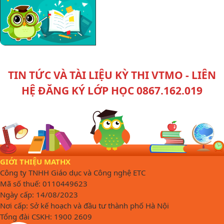
TIN TỨC VÀ TÀI LIỆU KỲ THI VTMO - LIÊN
HỆ ĐĂNG KÝ LỚP HỌC 0867.162.019
GIỚI THIỆU MATHX
Công ty TNHH Giáo dục và Công nghệ ETC
Mã số thuế: 0110449623
Ngày cấp: 14/08/2023
Nơi cấp: Sở kế hoạch và đầu tư thành phố Hà Nội
Tổng đài CSKH: 1900 2609