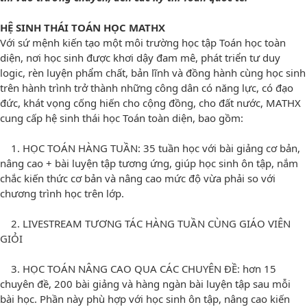
HỆ SINH THÁI TOÁN HỌC MATHX
Với sứ mệnh kiến tạo một môi trường học tập Toán học toàn
diện, nơi học sinh được khơi dậy đam mê, phát triển tư duy
logic, rèn luyện phẩm chất, bản lĩnh và đồng hành cùng học sinh
trên hành trình trở thành những công dân có năng lực, có đạo
đức, khát vọng cống hiến cho cộng đồng, cho đất nước, MATHX
cung cấp hệ sinh thái học Toán toàn diện, bao gồm:
1. HỌC TOÁN HÀNG TUẦN: 35 tuần học với bài giảng cơ bản,
nâng cao + bài luyện tập tương ứng, giúp học sinh ôn tập, nắm
chắc kiến thức cơ bản và nâng cao mức độ vừa phải so với
chương trình học trên lớp.
2. LIVESTREAM TƯƠNG TÁC HÀNG TUẦN CÙNG GIÁO VIÊN
GIỎI
3. HỌC TOÁN NÂNG CAO QUA CÁC CHUYÊN ĐỀ: hơn 15
chuyên đề, 200 bài giảng và hàng ngàn bài luyện tập sau mỗi
bài học. Phần này phù hợp với học sinh ôn tập, nâng cao kiến