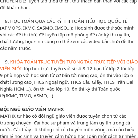
CHUYÊN ĐỀ: luyện tập thỏa thích, thử thách bản thân với các cấp
độ khác nhau.
8. HỌC TOÁN QUA CÁC KỲ THI TOÁN TIỂU HỌC QUỐC TẾ
(APMOPS, IKMC, SASMO, IMSO...): Học sinh được thử sức mình
với các đề thi thử, đề luyện tập mô phỏng đề các kỳ thi uy tín,
chất lượng, học sinh cũng có thể xem các video bài chữa đề thi
các năm trước.
9.
KHÓA TOÁN TRỰC TUYẾN TƯƠNG TÁC TRỰC TIẾP VỚI GIÁO
VIÊN GIỎI
: lớp học trực tuyến với sĩ số 8-12 bạn từ lớp 2 tới lớp
9 phù hợp với học sinh từ cơ bản tới nâng cao, ôn thi vào lớp 6
chất lượng cao(THCS Ngoại ngữ, THCS Cầu Giấy, THCS Trần Đại
Nghĩa HCM,...), ôn thi vào lớp 10, ôn thi kỳ thi Toán quốc
tế(IKMC, TIMO, ASMO,...).
ĐỘI NGŨ GIÁO VIÊN MATHX
MATHX tự hào có đội ngũ giáo viên được tuyển chọn từ các
trường chuyên, đại học sư phạm và trung tâm uy tín trong cả
nước. Các thầy cô không chỉ có chuyên môn vững, mà còn hiểu
tâm lý học sinh và truyền cảm hứng học Toán một cách tự nhiên.