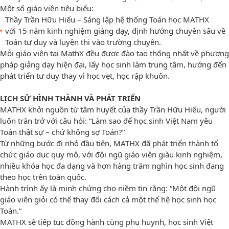
Một số giáo viên tiêu biểu:
Thầy Trần Hữu Hiếu – Sáng lập hệ thống Toán học MATHX
với 15 năm kinh nghiệm giảng dạy, định hướng chuyên sâu về
Toán tư duy và luyện thi vào trường chuyên.
Mỗi giáo viên tại MathX đều được đào tạo thống nhất về phương
pháp giảng dạy hiện đại, lấy học sinh làm trung tâm, hướng đến
phát triển tư duy thay vì học vẹt, học rập khuôn.
LỊCH SỬ HÌNH THÀNH VÀ PHÁT TRIỂN
MATHX khởi nguồn từ tâm huyết của thầy Trần Hữu Hiếu, người
luôn trăn trở với câu hỏi: “Làm sao để học sinh Việt Nam yêu
Toán thật sự – chứ không sợ Toán?”
Từ những bước đi nhỏ đầu tiên, MATHX đã phát triển thành tổ
chức giáo dục quy mô, với đội ngũ giáo viên giàu kinh nghiệm,
nhiều khóa học đa dạng và hơn hàng trăm nghìn học sinh đang
theo học trên toàn quốc.
Hành trình ấy là minh chứng cho niềm tin rằng: “Một đội ngũ
giáo viên giỏi có thể thay đổi cách cả một thế hệ học sinh học
Toán.”
MATHX sẽ tiếp tục đồng hành cùng phụ huynh, học sinh Việt