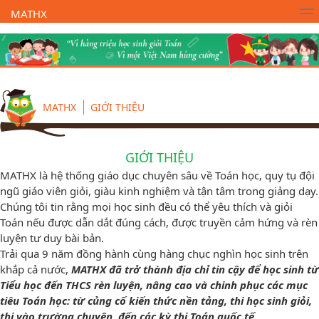
MATHX
Trường Toán Online MATHX
Học toán
- Lớp 1
MATHX
GIỚI THIỆU
GIỚI THIỆU
MATHX là hệ thống giáo dục chuyên sâu về Toán học, quy tụ đội
ngũ giáo viên giỏi, giàu kinh nghiệm và tận tâm trong giảng dạy.
Chúng tôi tin rằng mọi học sinh đều có thể yêu thích và giỏi
Toán nếu được dẫn dắt đúng cách, được truyền cảm hứng và rèn
luyện tư duy bài bản.
Trải qua 9 năm đồng hành cùng hàng chục nghìn học sinh trên
khắp cả nước,
MATHX đã trở thành địa chỉ tin cậy để học sinh từ
Tiểu học đến THCS rèn luyện, nâng cao và chinh phục các mục
tiêu Toán học: từ củng cố kiến thức nền tảng, thi học sinh giỏi,
thi vào trường chuyên, đến các kỳ thi Toán quốc tế.