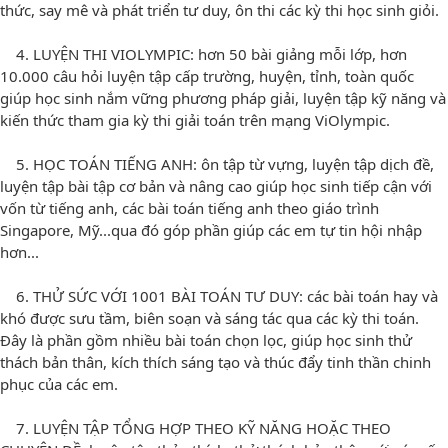
thức, say mê và phát triển tư duy, ôn thi các kỳ thi học sinh giỏi.
4. LUYỆN THI VIOLYMPIC: hơn 50 bài giảng mỗi lớp, hơn
10.000 câu hỏi luyện tập cấp trường, huyện, tỉnh, toàn quốc
giúp học sinh nắm vững phương pháp giải, luyện tập kỹ năng và
kiến thức tham gia kỳ thi giải toán trên mạng ViOlympic.
5. HỌC TOÁN TIẾNG ANH: ôn tập từ vựng, luyện tập dịch đề,
luyện tập bài tập cơ bản và nâng cao giúp học sinh tiếp cận với
vốn từ tiếng anh, các bài toán tiếng anh theo giáo trình
Singapore, Mỹ...qua đó góp phần giúp các em tự tin hội nhập
hơn...
6. THỬ SỨC VỚI 1001 BÀI TOÁN TƯ DUY: các bài toán hay và
khó được sưu tầm, biên soạn và sáng tác qua các kỳ thi toán.
Đây là phần gồm nhiều bài toán chọn lọc, giúp học sinh thử
thách bản thân, kích thích sáng tạo và thúc đẩy tinh thần chinh
phục của các em.
7. LUYỆN TẬP TỔNG HỢP THEO KỸ NĂNG HOẶC THEO