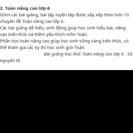
2. Toán nâng cao lớp 6
Gồm các bài giảng, bài tập luyện tập được sắp xếp theo hơn 10
chuyên đề Toán nâng cao lớp 6.
Các bài giảng dễ hiểu, sinh động giúp học sinh hiểu bài, nâng
cao kiến thức và thêm yêu thích môn Toán.
Phần học toán nâng cao giúp học sinh vững vàng kiến thức, có
thể tham gia các kỳ thi học sinh giỏi Toán.
Bài giảng học thử: Toán nâng cao lớp 6 - Số
nguyên tố