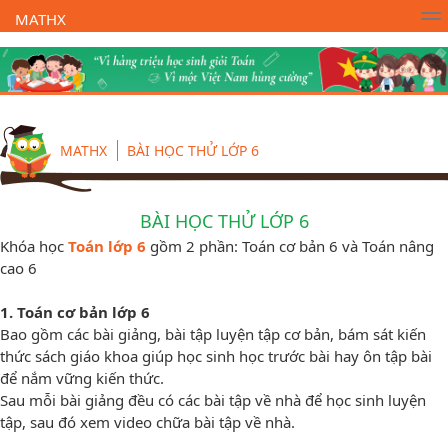
MATHX
Trường Toán Online MATHX
Học toán
- Lớp 1
MATHX
BÀI HỌC THỬ LỚP 6
BÀI HỌC THỬ LỚP 6
Khóa học
Toán lớp 6
gồm 2 phần: Toán cơ bản 6 và Toán nâng
cao 6
1. Toán cơ bản lớp 6
Bao gồm các bài giảng, bài tập luyện tập cơ bản, bám sát kiến
thức sách giáo khoa giúp học sinh học trước bài hay ôn tập bài
để nắm vững kiến thức.
Sau mỗi bài giảng đều có các bài tập về nhà để học sinh luyện
tập, sau đó xem video chữa bài tập về nhà.