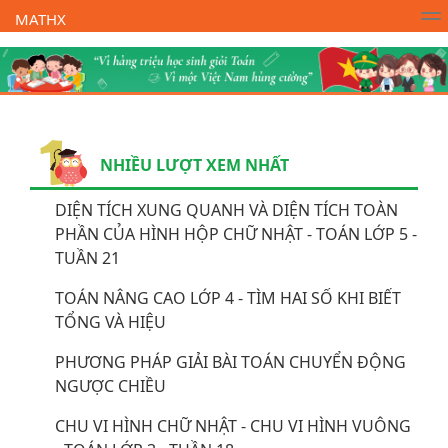
MATHX
Trường Toán Online MATHX
Học toán
- Lớp 1
NHIỀU LƯỢT XEM NHẤT
DIỆN TÍCH XUNG QUANH VÀ DIỆN TÍCH TOÀN
PHẦN CỦA HÌNH HỘP CHỮ NHẬT - TOÁN LỚP 5 -
TUẦN 21
TOÁN NÂNG CAO LỚP 4 - TÌM HAI SỐ KHI BIẾT
TỔNG VÀ HIỆU
PHƯƠNG PHÁP GIẢI BÀI TOÁN CHUYỂN ĐỘNG
NGƯỢC CHIỀU
CHU VI HÌNH CHỮ NHẬT - CHU VI HÌNH VUÔNG