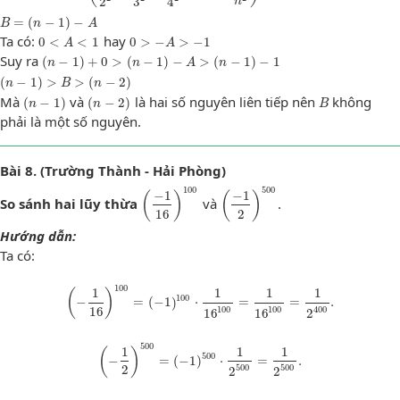
3
2
4
n
B
=
(
n
−
1
)
−
A
=
(
−
1
)
−
B
n
A
0
<
A
<
1
0
>
−
A
>
−
1
Ta có:
hay
0
<
<
1
0
>
−
>
−
1
A
A
(
n
−
1
)
+
0
>
(
n
−
1
)
−
A
>
(
n
−
1
)
−
1
Suy ra
(
−
1
)
+
0
>
(
−
1
)
−
>
(
−
1
)
−
1
n
n
A
n
(
n
−
1
)
>
B
>
(
n
−
2
)
(
−
1
)
>
>
(
−
2
)
n
B
n
(
n
−
1
)
(
n
−
2
)
B
Mà
và
là hai số nguyên liên tiếp nên
không
(
−
1
)
(
−
2
)
n
n
B
phải là một số nguyên.
Bài 8. (Trường Thành - Hải Phòng)
100
500
(
−
1
16
)
100
(
−
1
2
)
500
−
1
−
1
(
)
(
)
So sánh hai lũy thừa
và
.
16
2
Hướng dẫn:
Ta có:
100
(
−
1
16
)
100
=
(
−
1
)
100
⋅
1
16
100
=
1
16
100
=
1
2
400
.
1
1
1
1
(
)
100
−
=
(
−
1
)
⋅
=
=
.
16
100
100
400
16
16
2
500
(
−
1
2
)
500
=
(
−
1
)
500
⋅
1
2
500
=
1
2
500
.
1
1
1
(
)
500
−
=
(
−
1
)
⋅
=
.
2
500
500
2
2