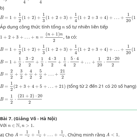
4
4
b)
B
=
1
+
1
2
(
1
+
2
)
+
1
3
(
1
+
2
+
3
)
+
1
4
(
1
+
2
+
3
+
4
)
+
…
+
1
20
(
1
+
2
+
3
+
…
+
20
)
1
1
1
1
=
1
+
(
1
+
2
)
+
(
1
+
2
+
3
)
+
(
1
+
2
+
3
+
4
)
+
…
+
(
1
B
2
3
4
20
n
Áp dụng công thức tính tổng
số tự nhiên liên tiếp
n
1
+
2
+
3
+
…
+
n
=
(
n
+
1
)
n
2
(
+
1
)
n
n
, ta có:
1
+
2
+
3
+
…
+
=
n
2
B
=
1
+
1
2
(
1
+
2
)
+
1
3
(
1
+
2
+
3
)
+
1
4
(
1
+
2
+
3
+
4
)
+
…
+
1
20
(
1
+
2
+
3
+
…
+
20
)
1
1
1
1
=
1
+
(
1
+
2
)
+
(
1
+
2
+
3
)
+
(
1
+
2
+
3
+
4
)
+
…
+
(
1
B
2
3
4
20
B
=
1
+
1
2
⋅
3
⋅
2
2
+
1
3
⋅
4
⋅
3
2
+
1
4
⋅
5
⋅
4
2
+
…
+
1
20
⋅
21
⋅
20
2
1
3
⋅
2
1
4
⋅
3
1
5
⋅
4
1
21
⋅
20
=
1
+
⋅
+
⋅
+
⋅
+
…
+
⋅
B
2
2
3
2
4
2
20
2
B
=
2
2
+
3
2
+
4
2
+
5
2
+
…
+
21
2
2
3
4
5
21
=
+
+
+
+
…
+
B
2
2
2
2
2
B
=
1
2
(
2
+
3
+
4
+
5
+
…
+
21
)
1
(tổng từ 2 đến 21 có 20 số hạng)
=
(
2
+
3
+
4
+
5
+
…
+
21
)
B
2
B
=
1
2
⋅
(
21
+
2
)
⋅
20
2
(
21
+
2
)
⋅
20
1
=
⋅
B
2
2
Bài 7. (Giảng Võ - Hà Nội)
n
∈
N
,
n
>
1
Với
.
N
∈
,
>
1
n
n
A
=
1
2
2
+
1
3
2
+
…
+
1
n
2
A
<
1
1
1
1
a) Cho
. Chứng minh rằng
.
=
+
+
…
+
<
1
A
A