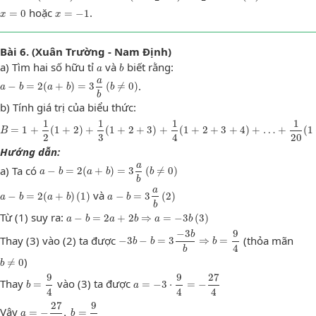
x
=
0
x
=
−
1
hoặc
.
=
0
=
−
1
x
x
Bài 6. (Xuân Trường - Nam Định)
a
b
a) Tìm hai số hữu tỉ
và
biết rằng:
a
b
a
−
b
=
2
(
a
+
b
)
=
3
a
b
(
b
≠
0
)
a
.
−
=
2
(
+
)
=
3
(
≠
0
)
a
b
a
b
b
b
b) Tính giá trị của biểu thức:
B
=
1
+
1
2
(
1
+
2
)
+
1
3
(
1
+
2
+
3
)
+
1
4
(
1
+
2
+
3
+
4
)
+
…
+
1
20
(
1
+
2
+
3
+
…
+
20
)
1
1
1
1
=
1
+
(
1
+
2
)
+
(
1
+
2
+
3
)
+
(
1
+
2
+
3
+
4
)
+
…
+
(
1
B
2
3
4
20
Hướng dẫn:
a
−
b
=
2
(
a
+
b
)
=
3
a
b
(
b
≠
0
)
a
a) Ta có
−
=
2
(
+
)
=
3
(
≠
0
)
a
b
a
b
b
b
a
−
b
=
2
(
a
+
b
)
(
1
)
a
−
b
=
3
a
b
(
2
)
a
và
−
=
2
(
+
)
(
1
)
−
=
3
(
2
)
a
b
a
b
a
b
b
a
−
b
=
2
a
+
2
b
⇒
a
=
−
3
b
(
3
)
Từ (1) suy ra:
−
=
2
+
2
⇒
=
−
3
(
3
)
a
b
a
b
a
b
−
3
b
−
b
=
3
−
3
b
b
⇒
b
=
9
4
−
3
9
b
Thay (3) vào (2) ta được
(thỏa mãn
−
3
−
=
3
⇒
=
b
b
b
4
b
b
≠
0
)
≠
0
b
b
=
9
4
a
=
−
3
⋅
9
4
=
−
27
4
9
9
27
Thay
vào (3) ta được
=
=
−
3
⋅
=
−
b
a
4
4
4
a
=
−
27
4
,
b
=
9
4
27
9
Vậy
=
−
,
=
a
b