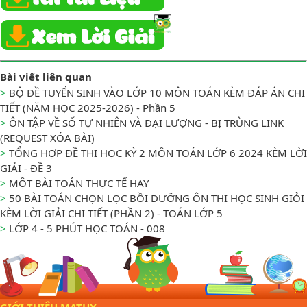
Bài viết liên quan
>
BỘ ĐỀ TUYỂN SINH VÀO LỚP 10 MÔN TOÁN KÈM ĐÁP ÁN CHI
TIẾT (NĂM HỌC 2025-2026) - Phần 5
>
ÔN TẬP VỀ SỐ TỰ NHIÊN VÀ ĐẠI LƯỢNG - BỊ TRÙNG LINK
(REQUEST XÓA BÀI)
>
TỔNG HỢP ĐỀ THI HỌC KỲ 2 MÔN TOÁN LỚP 6 2024 KÈM LỜI
GIẢI - ĐỀ 3
>
MỘT BÀI TOÁN THỰC TẾ HAY
>
50 BÀI TOÁN CHỌN LỌC BỒI DƯỠNG ÔN THI HỌC SINH GIỎI
KÈM LỜI GIẢI CHI TIẾT (PHẦN 2) - TOÁN LỚP 5
>
LỚP 4 - 5 PHÚT HỌC TOÁN - 008
GIỚI THIỆU MATHX