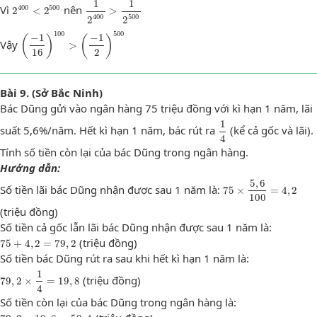
2
400
<
2
500
1
2
400
>
1
2
500
1
1
Vì
nên
400
500
2
<
2
>
500
400
2
2
100
500
(
−
1
16
)
100
>
(
−
1
2
)
500
−
1
−
1
(
)
(
)
Vậy
>
16
2
Bài 9. (Sở Bắc Ninh)
Bác Dũng gửi vào ngân hàng 75 triệu đồng với kì hạn 1 năm, lãi
1
4
1
suất 5,6%/năm. Hết kì hạn 1 năm, bác rút ra
(kể cả gốc và lãi).
4
Tính số tiền còn lại của bác Dũng trong ngân hàng.
Hướng dẫn:
75
×
5
,
6
100
=
4
,
2
5
,
6
Số tiền lãi bác Dũng nhận được sau 1 năm là:
75
×
=
4
,
2
100
(triệu đồng)
Số tiền cả gốc lẫn lãi bác Dũng nhận được sau 1 năm là:
75
+
4
,
2
=
79
,
2
(triệu đồng)
75
+
4
,
2
=
79
,
2
Số tiền bác Dũng rút ra sau khi hết kì hạn 1 năm là:
79
,
2
×
1
4
=
19
,
8
1
(triệu đồng)
79
,
2
×
=
19
,
8
4
Số tiền còn lại của bác Dũng trong ngân hàng là:
79
,
2
−
19
,
8
=
59
,
4