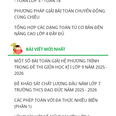
- TOÁN LỚP 3 - TUẦN 18
PHƯƠNG PHÁP GIẢI BÀI TOÁN CHUYỂN ĐỘNG
CÙNG CHIỀU
TỔNG HỢP CÁC DẠNG TOÁN TỪ CƠ BẢN ĐẾN
NÂNG CAO LỚP 4 ĐẦY ĐỦ
BÀI VIẾT MỚI NHẤT
MỘT SỐ BÀI TOÁN GIẢI HỆ PHƯƠNG TRÌNH
TRONG ĐỀ THI GIỮA HỌC KÌ I LỚP 9 NĂM 2025 -
2026
ĐỀ KHẢO SÁT CHẤT LƯỢNG ĐẦU NĂM LỚP 7
TRƯỜNG THCS ĐẠO ĐỨC NĂM 2025 - 2026
CÁC PHÉP TOÁN VỚI ĐA THỨC NHIỀU BIẾN
(PHẦN 1)