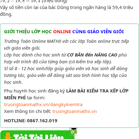
(triệu đồng)
79
,
2
−
19
,
8
=
59
,
4
Vậy số tiền còn lại của bác Dũng trong ngân hàng là 59,4 triệu
đồng.
GIỚI THIỆU LỚP HỌC
ONLINE
CÙNG GIÁO VIÊN GIỎI
Trường Toán Online MATHX với các lớp Toán online trực tiếp
với giáo viên giỏi.
Lớp học dành cho học sinh từ
CƠ BẢN đến NÂNG CAO
phù
hợp với trình độ của từng bạn (có kiểm tra xếp lớp).
Sĩ số 8 - 12 học sinh/lớp giúp giáo viên và học sinh dễ dàng
tương tác, giáo viên dễ dàng sát sao tình hình học tập của
học sinh.
Phụ huynh học sinh đăng ký
LÀM BÀI KIỂM TRA XẾP LỚP
MIỄN PHÍ
tại form:
truongtoanmathx.vn/dangkykiemtra
Xem thông tin chi tiết:
truongtoanmathx.vn
HOTLINE: 0867.162.019