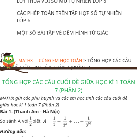
LŨY THỪA VỚI SỐ MŨ TỰ NHIÊN LỚP 6
CÁC PHÉP TOÁN TRÊN TẬP HỢP SỐ TỰ NHIÊN
LỚP 6
MỘT SỐ BÀI TẬP VỀ ĐẾM HÌNH TỨ GIÁC
>
TỔNG HỢP CÁC CÂU
MATHX
CÙNG EM HỌC TOÁN
CUỐI ĐỀ GIỮA HỌC KÌ 1 TOÁN 7 (PHẦN 2)
TỔNG HỢP CÁC CÂU CUỐI ĐỀ GIỮA HỌC KÌ 1 TOÁN
7 (PHẦN 2)
MATHX gửi các phụ huynh và các em học sinh các câu cuối đề
giữa học kì 1 toán 7 (Phần 2)
Bài 1. (Thanh Am - Hà Nội)
1
2
A
=
1
3
+
1
3
2
+
…
+
1
3
99
1
1
1
1
So sánh A với
biết:
=
+
+
…
+
A
2
3
2
99
3
3
Hướng dẫn: