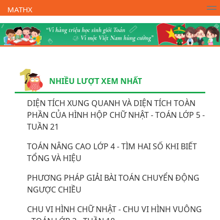
MATHX
Trường Toán Online MATHX
Học toán
- Lớp 1
NHIỀU LƯỢT XEM NHẤT
DIỆN TÍCH XUNG QUANH VÀ DIỆN TÍCH TOÀN
PHẦN CỦA HÌNH HỘP CHỮ NHẬT - TOÁN LỚP 5 -
TUẦN 21
TOÁN NÂNG CAO LỚP 4 - TÌM HAI SỐ KHI BIẾT
TỔNG VÀ HIỆU
PHƯƠNG PHÁP GIẢI BÀI TOÁN CHUYỂN ĐỘNG
NGƯỢC CHIỀU
CHU VI HÌNH CHỮ NHẬT - CHU VI HÌNH VUÔNG