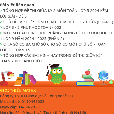
Bài viết liên quan
>
TỔNG HỢP ĐỀ THI GIỮA KỲ 2 MÔN TOÁN LỚP 5 2024 KÈM
LỜI GIẢI - ĐỀ 5
>
CHỦ ĐỀ TẬP HỢP - TÍNH CHẤT CHIA HẾT - LUỸ THỪA (PHẦN 1)
>
LỚP 3 - 5 PHÚT HỌC TOÁN - 002
>
MỘT SỐ CÂU HÌNH HỌC PHẲNG TRONG ĐỀ THI CUỐI HỌC KÌ
1 LỚP 9 NĂM 2024 - 2025 (PHẦN 2)
>
CHIA SỐ CÓ BA CHỮ SỐ CHO SỐ CÓ MỘT CHỮ SỐ - TOÁN
LỚP 3 - TUẦN 15
>
TỔNG HỢP CÁC BÀI HÌNH HAY TRONG ĐỀ THI GIỮA KÌ 1
TOÁN 7 BỘ CÁNH DIỀU
GIỚI THIỆU MATHX
Công ty TNHH Giáo dục và Công nghệ ETC
Mã số thuế: 0110449623
Ngày cấp: 14/08/2023
Nơi cấp: Sở kế hoạch và đầu tư thành phố Hà Nội