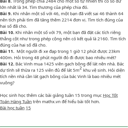
Bài
8
.
Trong phép chia 2484 cho một số tự nhiên thì có số dư
lớn nhất là 34. Tìm thương của phép chia đó.
Bài 9
.
Khi nhân một số với 46, một bạn đã viết sai 46 thành 64
nên tích phải tìm đã tăng thêm 2214 đơn vị. Tìm tích đúng của
hai số đã cho.
Bài 10.
Khi nhân một số với 79, một bạn đã đặt các tích riêng
thẳng cột như trong phép cộng nên có kết quả là 2160. Tìm tích
đúng của hai số đã cho.
Bài 11.
Một người đi xe đạp trong 1 giờ 12 phút được 23km
400m. Hỏi trong 48 phút người đó đi được bao nhiêu mét?
Bài 12.
Bác Vinh mua 1425 viên gạch bông để lát nên nhà. Bác
2
dự tính sẽ thừa ra 125 viên đủ để lát 5m
khu vệ sinh. Hỏi diện
tích nền nhà cần lát gạch bông của bác Vinh là bao nhiêu mét
vuông?
Học sinh học thêm các bài giảng tuần 15 trong mục
Học Tốt
Toán Hàng Tuần
trên mathx.vn để hiểu bài tốt hơn.
Bài học tuần
15