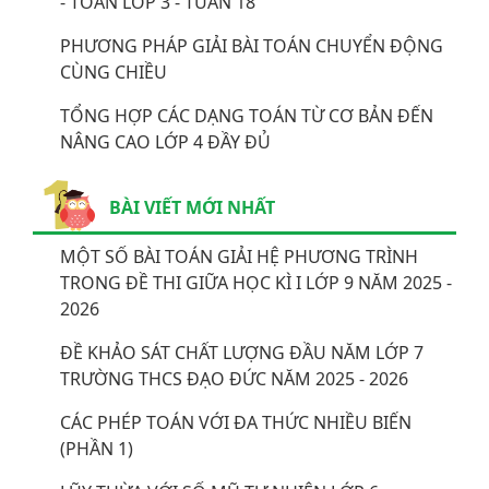
- TOÁN LỚP 3 - TUẦN 18
PHƯƠNG PHÁP GIẢI BÀI TOÁN CHUYỂN ĐỘNG
CÙNG CHIỀU
TỔNG HỢP CÁC DẠNG TOÁN TỪ CƠ BẢN ĐẾN
NÂNG CAO LỚP 4 ĐẦY ĐỦ
BÀI VIẾT MỚI NHẤT
MỘT SỐ BÀI TOÁN GIẢI HỆ PHƯƠNG TRÌNH
TRONG ĐỀ THI GIỮA HỌC KÌ I LỚP 9 NĂM 2025 -
2026
ĐỀ KHẢO SÁT CHẤT LƯỢNG ĐẦU NĂM LỚP 7
TRƯỜNG THCS ĐẠO ĐỨC NĂM 2025 - 2026
CÁC PHÉP TOÁN VỚI ĐA THỨC NHIỀU BIẾN
(PHẦN 1)