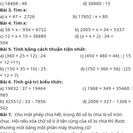
c) 18408 : 48 d) 38880 : 15
Bài 3.
Tìm x
:
a) x × 47 = 2726 b) 17802 : x = 80
Bài
4
.
Tìm x
:
a) 58 × x – 934 = 6722 b) 2005 + x × 34 = 5337
c) 12 × x × 15 = 38880 d) (x + x × 2) : 34 =
504
Bài
5
.
Tính bằng cách thuận tiện nhất:
a) (360 × 25 × 12) : 24 c) (450 × 480 × 44) : ( 15
× 12 ×11)
b) (150 × 35 × 10) : 25 d) (750 × 360 × 56) : (25
× 12 × 7)
Bài 6. Tính
giá trị biểu thức
:
a) 19832 : 37 + 19464 c) 1968 × 349 + 35460 :
985
b) 325512 : 33 – 7856 d) 2008 × 327 – 1308 ×
502
Bài 7.
Cho một phép chia hết, trong đó số bị chia là số tròn
chục. Hỏi nếu xóa chữ số 0 ở tận cùng của số bị chia thì được
thương mới bằng một phần mấy thương cũ?