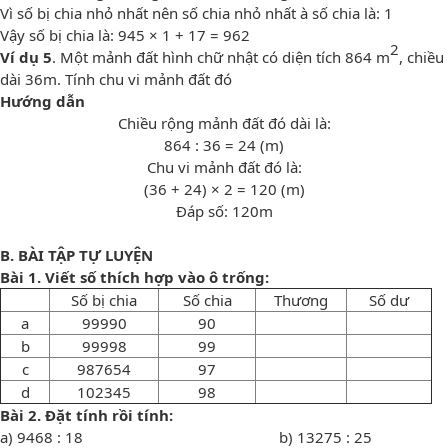
Vì số bị chia nhỏ nhất nên số chia nhỏ nhất à số chia là: 1
Vậy số bị chia là: 945 × 1 + 17 = 962
2
Ví dụ
5
. Một mảnh đất hình chữ nhật có diện tích 864 m
, chiều
dài 36m. Tính chu vi mảnh đất đó
Hướng dẫn
Chiều rộng mảnh đất đó dài là:
864 : 36 = 24 (m)
Chu vi mảnh đất đó là:
(36 + 24) × 2 = 120 (m)
Đáp số: 120m
B. BÀI TẬP TỰ LUYỆN
Bài 1.
Viết số thích hợp vào ô trống
:
Số bị chia
Số chia
Thương
Số dư
a
99990
90
b
99998
99
c
987654
97
d
102345
98
Bài 2.
Đặt tính rồi tính
:
a) 9468 : 18 b) 13275 : 25