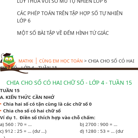
LŨY THỪA VỚI SỐ MŨ TỰ NHIÊN LỚP 6
CÁC PHÉP TOÁN TRÊN TẬP HỢP SỐ TỰ NHIÊN
LỚP 6
MỘT SỐ BÀI TẬP VỀ ĐẾM HÌNH TỨ GIÁC
>
CHIA CHO SỐ CÓ HAI
MATHX
CÙNG EM HỌC TOÁN
CHỮ SỐ - LỚP 4 - TUẦN 15
CHIA CHO SỐ CÓ HAI CHỮ SỐ - LỚP 4 - TUẦN 15
TUẦN 1
5
A. KIẾN THỨC CẦN NHỚ
Chia hai số có tận cùng là các chữ số 0
Chia cho số có hai chữ số
Ví dụ 1.
Điền số thích hợp vào chỗ chấm:
a) 560 : 70 = ... b) 2700 : 900 = ...
c) 912 : 25 = ... (dư ...) d) 1280 : 53 = ... (dư
...)