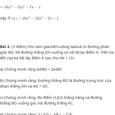
=
10
x
3
−
12
x
2
−
7
x
−
1
3
2
=
10
−
12
−
7
−
1
x
x
x
N
(
x
)
=
10
x
3
−
12
x
2
−
7
x
−
1.
Vậy
3
2
(
)
=
10
−
12
−
7
−
1.
N
x
x
x
x
Bài 4
. (3 điểm) Cho tam giácABCvuông tạiAvà có đường phân
giác BD. Kẻ đường thẳng DH vuông có với BCtại điểm H. Trên tia
đối của tia AB lấy điểm K sao cho AK = CH.
a) Chứng minh rằng ΔABD = ΔHBD
b) Chứng minh rằng: Đường thẳng BD là đường trung trực của
đoạn thẳng AH và AD < DC.
c) Chứng minh rằng: Ba điểm H,D,K thẳng hàng và đường
thẳng BD vuông góc với đường thẳng KC.
2
(
A
D
+
A
K
)
>
C
K
d) Chứng minh rằng:
2
(
+
)
>
A
D
A
K
C
K