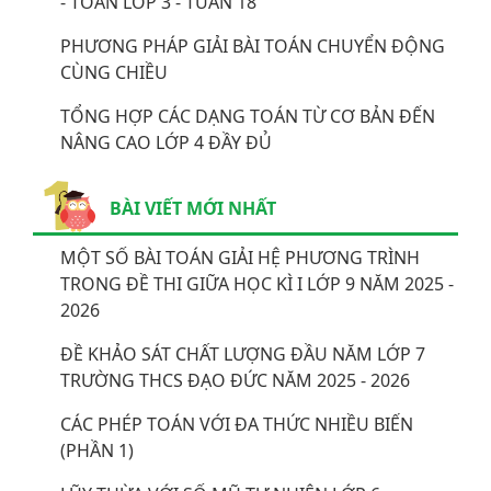
- TOÁN LỚP 3 - TUẦN 18
PHƯƠNG PHÁP GIẢI BÀI TOÁN CHUYỂN ĐỘNG
CÙNG CHIỀU
TỔNG HỢP CÁC DẠNG TOÁN TỪ CƠ BẢN ĐẾN
NÂNG CAO LỚP 4 ĐẦY ĐỦ
BÀI VIẾT MỚI NHẤT
MỘT SỐ BÀI TOÁN GIẢI HỆ PHƯƠNG TRÌNH
TRONG ĐỀ THI GIỮA HỌC KÌ I LỚP 9 NĂM 2025 -
2026
ĐỀ KHẢO SÁT CHẤT LƯỢNG ĐẦU NĂM LỚP 7
TRƯỜNG THCS ĐẠO ĐỨC NĂM 2025 - 2026
CÁC PHÉP TOÁN VỚI ĐA THỨC NHIỀU BIẾN
(PHẦN 1)