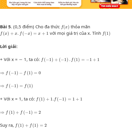
f
(
x
)
Bài 5
. (0,5 điểm) Cho đa thức
thỏa mãn
(
)
f
x
f
(
x
)
+
x
.
f
(
−
x
)
=
x
+
1
f
(
1
)
với mọi giá trị của x. Tính
(
)
+
.
(
−
)
=
+
1
(
1
)
f
x
x
f
x
x
f
Lời giải
:
f
(
−
1
)
+
(
−
1
)
.
f
(
1
)
=
−
1
+
1
+ Với x = − 1, ta có:
(
−
1
)
+
(
−
1
)
.
(
1
)
=
−
1
+
1
f
f
⇒
f
(
−
1
)
−
f
(
1
)
=
0
⇒
(
−
1
)
−
(
1
)
=
0
f
f
⇒
f
(
−
1
)
=
f
(
1
)
⇒
(
−
1
)
=
(
1
)
f
f
f
(
1
)
+
1.
f
(
−
1
)
=
1
+
1
+ Với x = 1, ta có:
(
1
)
+
1.
(
−
1
)
=
1
+
1
f
f
⇒
f
(
1
)
+
f
(
−
1
)
=
2
⇒
(
1
)
+
(
−
1
)
=
2
f
f
f
(
1
)
+
f
(
1
)
=
2
Suy ra,
(
1
)
+
(
1
)
=
2
f
f