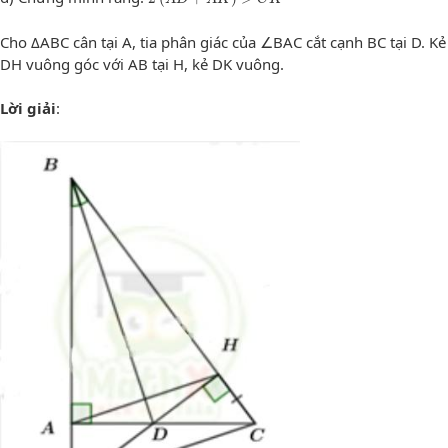
Cho ΔABC cân tại A, tia phân giác của ∠BAC cắt cạnh BC tại D. Kẻ
DH vuông góc với AB tại H, kẻ DK vuông.
Lời giải
: