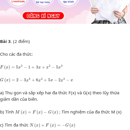
Bài 3
. (2 điểm)
Cho các đa thức:
F
(
x
)
=
5
x
2
−
1
+
3
x
+
x
2
−
5
x
3
2
2
3
(
)
=
5
−
1
+
3
+
−
5
F
x
x
x
x
x
G
(
x
)
=
2
−
3
x
3
+
6
x
2
+
5
x
−
2
x
3
−
x
3
2
3
(
)
=
2
−
3
+
6
+
5
−
2
−
G
x
x
x
x
x
x
a) Thu gọn và sắp xếp hai đa thức F(x) và G(x) theo lũy thừa
giảm dần của biến.
M
(
x
)
=
F
(
x
)
−
G
(
x
)
;
b) Tính
Tìm nghiệm của đa thức M (x)
(
)
=
(
)
−
(
)
;
M
x
F
x
G
x
N
(
x
)
+
F
(
x
)
=
−
G
(
x
)
c) Tìm đa thức
(
)
+
(
)
=
−
(
)
N
x
F
x
G
x