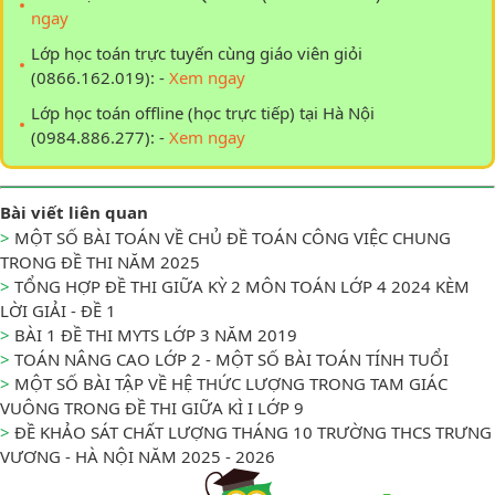
ngay
Lớp học toán trực tuyến cùng giáo viên giỏi
(0866.162.019): -
Xem ngay
Lớp học toán offline (học trực tiếp) tại Hà Nội
(0984.886.277): -
Xem ngay
Bài viết liên quan
>
MỘT SỐ BÀI TOÁN VỀ CHỦ ĐỀ TOÁN CÔNG VIỆC CHUNG
TRONG ĐỀ THI NĂM 2025
>
TỔNG HỢP ĐỀ THI GIỮA KỲ 2 MÔN TOÁN LỚP 4 2024 KÈM
LỜI GIẢI - ĐỀ 1
>
BÀI 1 ĐỀ THI MYTS LỚP 3 NĂM 2019
>
TOÁN NÂNG CAO LỚP 2 - MỘT SỐ BÀI TOÁN TÍNH TUỔI
>
MỘT SỐ BÀI TẬP VỀ HỆ THỨC LƯỢNG TRONG TAM GIÁC
VUÔNG TRONG ĐỀ THI GIỮA KÌ I LỚP 9
>
ĐỀ KHẢO SÁT CHẤT LƯỢNG THÁNG 10 TRƯỜNG THCS TRƯNG
VƯƠNG - HÀ NỘI NĂM 2025 - 2026