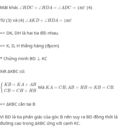
∠
H
D
C
+
∠
H
D
A
=
∠
A
D
C
=
180
∘
Mặt khác
(4)
∘
∠
+
∠
=
∠
=
180
H
D
C
H
D
A
A
D
C
∠
A
K
D
+
∠
H
D
A
=
180
∘
Từ (3) và (4)
∘
∠
+
∠
=
180
A
K
D
H
D
A
=> DK, DH là hai tia đối nhau.
=> K, D, H thẳng hàng (đpcm)
* Chứng minh BD ⊥ KC
Xét ΔKBC có:
{
K
B
=
K
A
+
A
B
C
B
=
C
H
+
H
B
K
A
=
C
H
;
A
B
=
H
B
⇒
K
B
=
C
B
.
=
+
{
K
B
K
A
A
B
Mà
=
;
=
⇒
=
.
K
A
C
H
A
B
H
B
K
B
C
B
=
+
C
B
C
H
H
B
=> ΔKBC cân tại B
Vì BD là tia phân giác của góc B nên suy ra BD đồng thời là
đường cao trong ΔKBC ứng với cạnh KC.