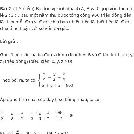
Bài 2
. (1,5 điểm) Ba đơn vị kinh doanh A, B và C góp vốn theo tỉ
lệ 2 : 3 : 7 sau một năm thu được tổng cộng 960 triệu đồng tiền
lãi. Hỏi mỗi đơn vị được chia bao nhiêu tiền lãi biết tiền lãi được
chia tỉ lệ thuận với số vốn đã góp.
Lời giải
:
Gọi số tiền lãi của ba đơn vị kinh doanh A, B và C lần lượt là x, y,
z (triệu đồng) (điều kiện: x, y, z > 0)
y
x
z
{
=
=
{
x
2
=
y
3
=
z
7
x
+
y
+
z
=
960
Theo bài ra, ta có:
2
3
7
+
+
=
960
x
y
z
Áp dụng tính chất của dãy tỉ số bằng nhau, ta có:
x
2
=
y
3
=
z
7
=
x
+
y
+
z
2
+
3
+
7
=
960
12
=
80
+
+
960
y
x
y
z
x
z
=
=
=
=
=
80
2
3
7
2
+
3
+
7
12
x
2
=
80
⇒
x
=
160
x
Khi đó,
(tmđk)
=
80
⇒
=
160
x