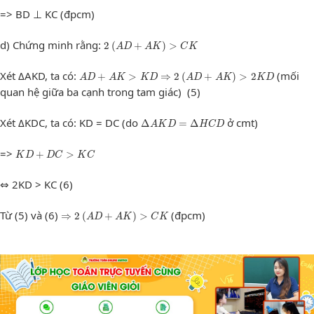
=> BD ⊥ KC (đpcm)
2
(
A
D
+
A
K
)
>
C
K
d) Chứng minh rằng:
2
(
+
)
>
A
D
A
K
C
K
A
D
+
A
K
>
K
D
⇒
2
(
A
D
+
A
K
)
>
2
K
D
Xét ΔAKD, ta có:
(mối
+
>
⇒
2
(
+
)
>
2
A
D
A
K
K
D
A
D
A
K
K
D
quan hệ giữa ba cạnh trong tam giác) (5)
Δ
A
K
D
=
Δ
H
C
D
Xét ΔKDC, ta có: KD = DC (do
ở cmt)
Δ
=
Δ
A
K
D
H
C
D
K
D
+
D
C
>
K
C
=>
+
>
K
D
D
C
K
C
⇔ 2KD > KC (6)
⇒
2
(
A
D
+
A
K
)
>
C
K
Từ (5) và (6)
(đpcm)
⇒
2
(
+
)
>
A
D
A
K
C
K