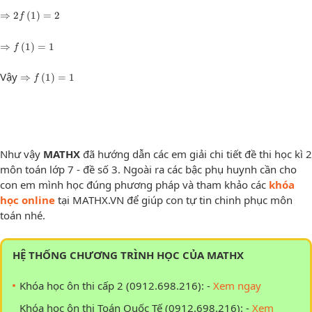
⇒
2
f
(
1
)
=
2
⇒
2
(
1
)
=
2
f
⇒
f
(
1
)
=
1
⇒
(
1
)
=
1
f
⇒
f
(
1
)
=
1
Vậy
⇒
(
1
)
=
1
f
Như vậy
MATHX
đã hướng dẫn các em giải chi tiết đề thi học kì 2
môn toán lớp 7 - đề số 3. Ngoài ra các bậc phụ huynh cần cho
con em mình học đúng phương pháp và tham khảo các
khóa
học online
tại MATHX.VN để giúp con tự tin chinh phục môn
toán nhé.
HỆ THỐNG CHƯƠNG TRÌNH HỌC CỦA MATHX
Khóa học ôn thi cấp 2 (0912.698.216): -
Xem ngay
Khóa học ôn thi Toán Quốc Tế (0912.698.216): -
Xem