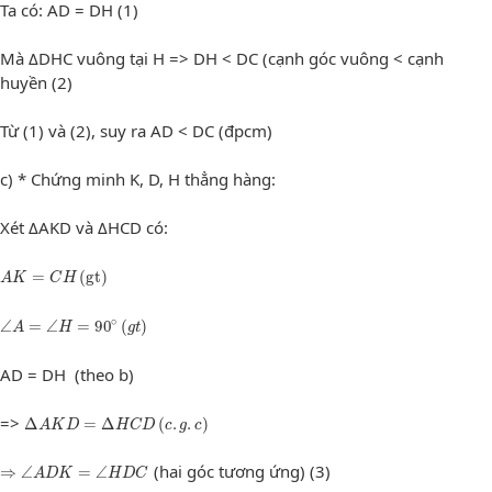
Ta có: AD = DH (1)
Mà ΔDHC vuông tại H => DH < DC (cạnh góc vuông < cạnh
huyền (2)
Từ (1) và (2), suy ra AD < DC (đpcm)
c) * Chứng minh K, D, H thẳng hàng:
Xét ΔAKD và ΔHCD có:
A
K
=
C
H
(
g
t
)
=
(
g
t
)
A
K
C
H
∠
A
=
∠
H
=
90
∘
(
g
t
)
∘
∠
=
∠
=
90
(
)
A
H
g
t
AD = DH (theo b)
Δ
A
K
D
=
Δ
H
C
D
(
c
.
g
.
c
)
=>
Δ
=
Δ
(
.
.
)
A
K
D
H
C
D
c
g
c
⇒
∠
A
D
K
=
∠
H
D
C
(hai góc tương ứng) (3)
⇒
∠
=
∠
A
D
K
H
D
C