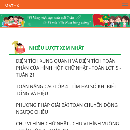
MATHX
Trường Toán Online MATHX
Học toán
- Lớp 1
NHIỀU LƯỢT XEM NHẤT
DIỆN TÍCH XUNG QUANH VÀ DIỆN TÍCH TOÀN
PHẦN CỦA HÌNH HỘP CHỮ NHẬT - TOÁN LỚP 5 -
TUẦN 21
TOÁN NÂNG CAO LỚP 4 - TÌM HAI SỐ KHI BIẾT
TỔNG VÀ HIỆU
PHƯƠNG PHÁP GIẢI BÀI TOÁN CHUYỂN ĐỘNG
NGƯỢC CHIỀU
CHU VI HÌNH CHỮ NHẬT - CHU VI HÌNH VUÔNG