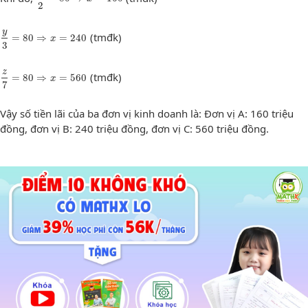
2
y
3
=
80
⇒
x
=
240
y
(tmđk)
=
80
⇒
=
240
x
3
z
7
=
80
⇒
x
=
560
z
(tmđk)
=
80
⇒
=
560
x
7
Vậy số tiền lãi của ba đơn vị kinh doanh là: Đơn vị A: 160 triệu
đồng, đơn vị B: 240 triệu đồng, đơn vị C: 560 triệu đồng.