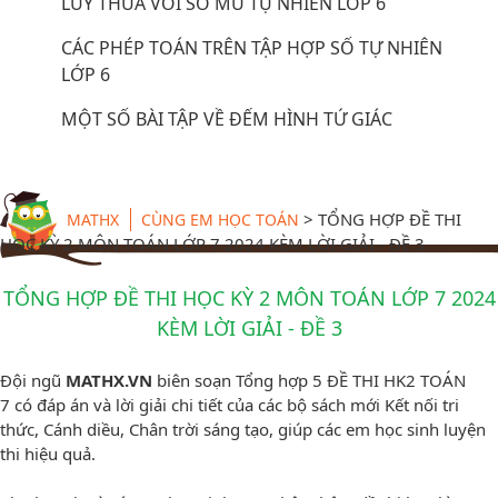
LŨY THỪA VỚI SỐ MŨ TỰ NHIÊN LỚP 6
CÁC PHÉP TOÁN TRÊN TẬP HỢP SỐ TỰ NHIÊN
LỚP 6
MỘT SỐ BÀI TẬP VỀ ĐẾM HÌNH TỨ GIÁC
>
TỔNG HỢP ĐỀ THI
MATHX
CÙNG EM HỌC TOÁN
HỌC KỲ 2 MÔN TOÁN LỚP 7 2024 KÈM LỜI GIẢI - ĐỀ 3
TỔNG HỢP ĐỀ THI HỌC KỲ 2 MÔN TOÁN LỚP 7 2024
KÈM LỜI GIẢI - ĐỀ 3
Đội ngũ
MATHX.VN
biên soạn Tổng hợp 5 ĐỀ THI HK2 TOÁN
7 có đáp án và lời giải chi tiết của các bộ sách mới Kết nối tri
thức, Cánh diều, Chân trời sáng tạo, giúp các em học sinh luyện
thi hiệu quả.