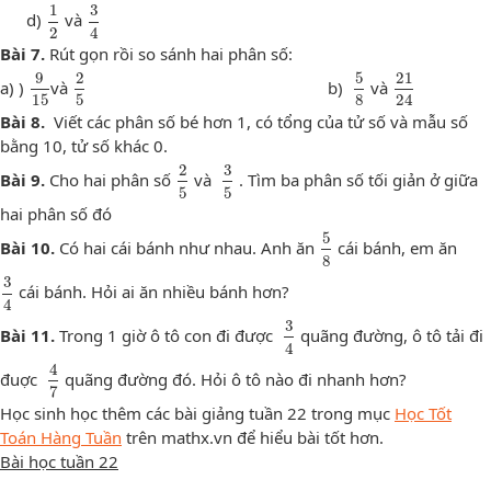
1
2
3
4
1
3
d)
và
2
4
Bài 7.
Rút gọn rồi so sánh hai phân số:
9
15
2
5
5
8
21
24
9
2
5
21
a) )
và
b)
và
15
5
8
24
Bài 8.
Viết các phân số bé hơn 1, có tổng của tử số và mẫu số
bằng 10, tử số khác 0.
2
5
3
5
2
3
Bài 9.
Cho hai phân số
và
. Tìm ba phân số tối giản ở giữa
5
5
hai phân số đó
5
8
5
Bài 10.
Có hai cái bánh như nhau. Anh ăn
cái bánh, em ăn
8
3
4
3
cái bánh. Hỏi ai ăn nhiều bánh hơn?
4
3
4
3
Bài 11.
Trong 1 giờ ô tô con đi được
quãng đường, ô tô tải đi
4
4
7
4
đuợc
quãng đường đó. Hỏi ô tô nào đi nhanh hơn?
7
Học sinh học thêm các bài giảng tuần 22 trong mục
Học Tốt
Toán Hàng Tuần
trên mathx.vn để hiểu bài tốt hơn.
Bài học tuần
22