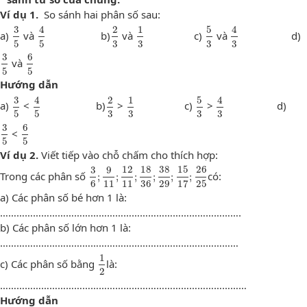
Ví dụ 1.
So sánh hai phân số sau:
3
5
4
5
2
3
1
3
5
3
4
3
3
4
2
1
5
4
a)
và
b)
và
c)
và
d)
5
5
3
3
3
3
3
5
6
5
3
6
và
5
5
Hướng dẫn
3
5
4
5
2
3
1
3
5
3
4
3
3
4
2
1
5
4
a)
<
b)
>
c)
>
d)
5
5
3
3
3
3
3
5
6
5
3
6
<
5
5
Ví dụ 2.
Viết tiếp vào chỗ chấm cho thích hợp:
3
6
;
9
11
;
12
11
;
18
36
;
38
29
;
15
17
;
26
25
3
9
12
18
38
15
26
Trong các phân số
có:
;
;
;
;
;
;
6
11
11
36
29
17
25
a) Các phân số bé hơn 1 là:
…………………………………………………………………………….
b) Các phân số lớn hơn 1 là:
……………………………………………………………………………
1
2
1
c) Các phân số bằng
là:
2
………………………………………………………………………………
Hướng dẫn