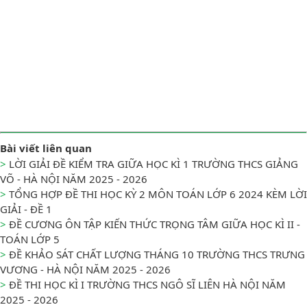
Bài viết liên quan
>
LỜI GIẢI ĐỀ KIỂM TRA GIỮA HỌC KÌ 1 TRƯỜNG THCS GIẢNG
VÕ - HÀ NỘI NĂM 2025 - 2026
>
TỔNG HỢP ĐỀ THI HỌC KỲ 2 MÔN TOÁN LỚP 6 2024 KÈM LỜI
GIẢI - ĐỀ 1
>
ĐỀ CƯƠNG ÔN TẬP KIẾN THỨC TRỌNG TÂM GIỮA HỌC KÌ II -
TOÁN LỚP 5
>
ĐỀ KHẢO SÁT CHẤT LƯỢNG THÁNG 10 TRƯỜNG THCS TRƯNG
VƯƠNG - HÀ NỘI NĂM 2025 - 2026
>
ĐỀ THI HỌC KÌ I TRƯỜNG THCS NGÔ SĨ LIÊN HÀ NỘI NĂM
2025 - 2026