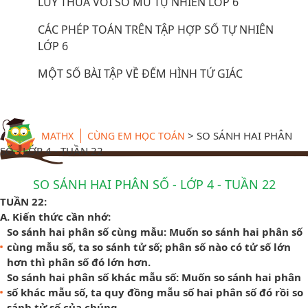
LŨY THỪA VỚI SỐ MŨ TỰ NHIÊN LỚP 6
CÁC PHÉP TOÁN TRÊN TẬP HỢP SỐ TỰ NHIÊN
LỚP 6
MỘT SỐ BÀI TẬP VỀ ĐẾM HÌNH TỨ GIÁC
>
SO SÁNH HAI PHÂN
MATHX
CÙNG EM HỌC TOÁN
SỐ - LỚP 4 - TUẦN 22
SO SÁNH HAI PHÂN SỐ - LỚP 4 - TUẦN 22
TUẦN 22:
A. Kiến thức cần nhớ:
So sánh hai phân số cùng mẫu: Muốn so sánh hai phân số
cùng mẫu số, ta so sánh tử số; phân số nào có tử số lớn
hơn thì phân số đó lớn hơn.
So sánh hai phân số khác mẫu số: Muốn so sánh hai phân
số khác mẫu số, ta quy đồng mẫu số hai phân số đó rồi so
sánh tử số của chúng.