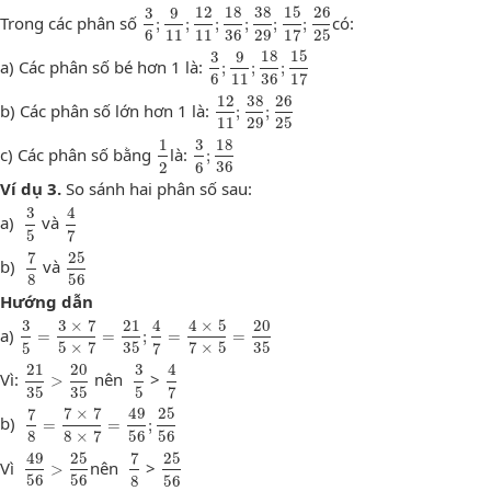
3
6
;
9
11
;
12
11
;
18
36
;
38
29
;
15
17
;
26
25
3
9
12
18
38
15
26
Trong các phân số
có:
;
;
;
;
;
;
6
11
11
36
29
17
25
3
6
;
9
11
;
18
36
;
15
17
3
9
18
15
a) Các phân số bé hơn 1 là:
;
;
;
6
11
36
17
12
11
;
38
29
;
26
25
12
38
26
b) Các phân số lớn hơn 1 là:
;
;
11
29
25
1
2
3
6
;
18
36
1
3
18
c) Các phân số bằng
là:
;
2
6
36
Ví dụ 3.
So sánh hai phân số sau:
3
5
4
7
3
4
a)
và
5
7
7
8
25
56
7
25
b)
và
8
56
Hướng dẫn
3
5
=
3
×
7
5
×
7
=
21
35
;
4
7
=
4
×
5
7
×
5
=
20
35
3
3
×
7
21
4
4
×
5
20
a)
=
=
;
=
=
5
5
×
7
35
7
7
×
5
35
21
35
>
20
35
3
5
4
7
21
20
3
4
Vì:
nên
>
>
35
35
5
7
7
8
=
7
×
7
8
×
7
=
49
56
;
25
56
7
7
×
7
49
25
b)
=
=
;
8
8
×
7
56
56
49
56
>
25
56
7
8
25
56
49
25
7
25
Vì
nên
>
>
56
56
8
56