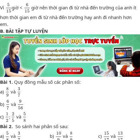
5
15
6
15
5
6
Vì
giờ <
giờ nên thời gian đi từ nhà đến trường của anh ít
15
15
hơn thời gian em đi từ nhà đến trường hay anh đi nhanh hơn
em.
B. BÀI TẬP TỰ LUYỆN
Bài 1.
Quy đồng mẫu số các phân số:
8
9
3
7
8
3
a)
và
9
7
6
7
9
56
6
9
b)
và
7
56
1
2
;
2
5
5
8
1
2
5
c)
và
;
2
5
8
Bài 2.
So sánh hai phân số sau:
5
8
3
7
10
9
8
9
15
17
13
17
5
3
10
8
15
13
a)
và
b)
và
c)
và
8
7
9
9
17
17