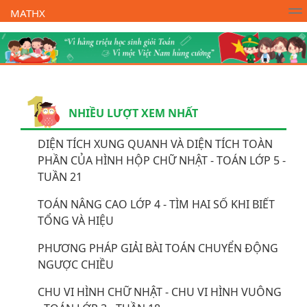
MATHX
Trường Toán Online MATHX
Học toán
- Lớp 1
NHIỀU LƯỢT XEM NHẤT
DIỆN TÍCH XUNG QUANH VÀ DIỆN TÍCH TOÀN
PHẦN CỦA HÌNH HỘP CHỮ NHẬT - TOÁN LỚP 5 -
TUẦN 21
TOÁN NÂNG CAO LỚP 4 - TÌM HAI SỐ KHI BIẾT
TỔNG VÀ HIỆU
PHƯƠNG PHÁP GIẢI BÀI TOÁN CHUYỂN ĐỘNG
NGƯỢC CHIỀU
CHU VI HÌNH CHỮ NHẬT - CHU VI HÌNH VUÔNG