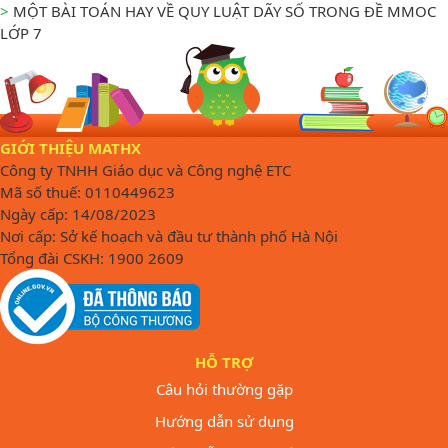
>
MỘT BÀI TOÁN HAY VỀ QUY LUẬT DÃY SỐ TRONG ĐỀ MMOC
LỚP 7
GIỚI THIỆU MATHX
Công ty TNHH Giáo dục và Công nghệ ETC
Mã số thuế: 0110449623
Ngày cấp: 14/08/2023
Nơi cấp: Sở kế hoạch và đầu tư thành phố Hà Nội
Tổng đài CSKH: 1900 2609
HỖ TRỢ
Câu hỏi thường gặp
Hướng dẫn sử dụng