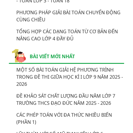
- TOÁN LỚP 3 - TUẦN 18
PHƯƠNG PHÁP GIẢI BÀI TOÁN CHUYỂN ĐỘNG
CÙNG CHIỀU
TỔNG HỢP CÁC DẠNG TOÁN TỪ CƠ BẢN ĐẾN
NÂNG CAO LỚP 4 ĐẦY ĐỦ
BÀI VIẾT MỚI NHẤT
MỘT SỐ BÀI TOÁN GIẢI HỆ PHƯƠNG TRÌNH
TRONG ĐỀ THI GIỮA HỌC KÌ I LỚP 9 NĂM 2025 -
2026
ĐỀ KHẢO SÁT CHẤT LƯỢNG ĐẦU NĂM LỚP 7
TRƯỜNG THCS ĐẠO ĐỨC NĂM 2025 - 2026
CÁC PHÉP TOÁN VỚI ĐA THỨC NHIỀU BIẾN
(PHẦN 1)