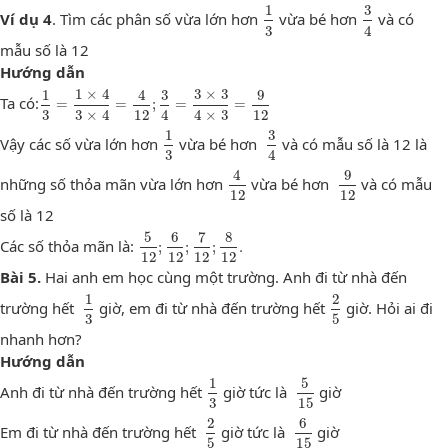
1
3
3
4
1
3
Ví dụ
4
. Tìm các phân số vừa lớn hơn
vừa bé hơn
và có
3
4
mẫu số là 12
Hướng dẫn
1
3
=
1
×
4
3
×
4
=
4
12
;
3
4
=
3
×
3
4
×
3
=
9
12
1
1
×
4
4
3
3
×
3
9
Ta có:
=
=
;
=
=
3
3
×
4
12
4
4
×
3
12
1
3
3
4
1
3
Vậy các số vừa lớn hơn
vừa bé hơn
và có mẫu số là 12 là
3
4
4
12
9
12
4
9
những số thỏa mãn vừa lớn hơn
vừa bé hơn
và có mẫu
12
12
số là 12
5
12
;
6
12
;
7
12
;
8
12
.
5
6
7
8
Các số thỏa mãn là:
;
;
;
.
12
12
12
12
Bài 5.
Hai anh em học cùng một trường. Anh đi từ nhà đến
1
3
2
5
1
2
trường hết
giờ, em đi từ nhà đến trường hết
giờ. Hỏi ai đi
3
5
nhanh hơn?
Hướng dẫn
1
3
5
15
1
5
Anh đi từ nhà đến trường hết
giờ tức là
giờ
3
15
2
5
6
15
2
6
Em đi từ nhà đến trường hết
giờ tức là
giờ
5
15