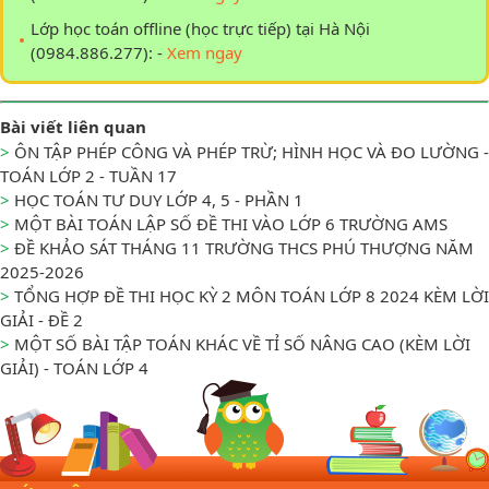
Lớp học toán offline (học trực tiếp) tại Hà Nội
(0984.886.277): -
Xem ngay
Bài viết liên quan
>
ÔN TẬP PHÉP CÔNG VÀ PHÉP TRỪ; HÌNH HỌC VÀ ĐO LƯỜNG -
TOÁN LỚP 2 - TUẦN 17
>
HỌC TOÁN TƯ DUY LỚP 4, 5 - PHẦN 1
>
MỘT BÀI TOÁN LẬP SỐ ĐỀ THI VÀO LỚP 6 TRƯỜNG AMS
>
ĐỀ KHẢO SÁT THÁNG 11 TRƯỜNG THCS PHÚ THƯỢNG NĂM
2025-2026
>
TỔNG HỢP ĐỀ THI HỌC KỲ 2 MÔN TOÁN LỚP 8 2024 KÈM LỜI
GIẢI - ĐỀ 2
>
MỘT SỐ BÀI TẬP TOÁN KHÁC VỀ TỈ SỐ NÂNG CAO (KÈM LỜI
GIẢI) - TOÁN LỚP 4