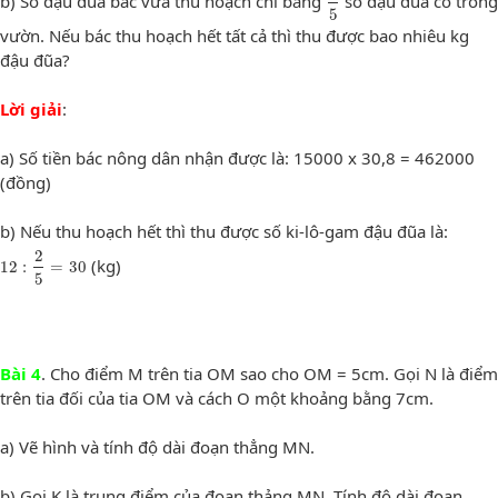
b) Số đậu đũa bác vừa thu hoạch chỉ bằng
số đậu đũa có trong
5
vườn. Nếu bác thu hoạch hết tất cả thì thu được bao nhiêu kg
đậu đũa?
Lời giải
:
a) Số tiền bác nông dân nhận được là: 15000 x 30,8 = 462000
(đồng)
b) Nếu thu hoạch hết thì thu được số ki-lô-gam đậu đũa là:
12
:
2
5
=
30
2
(kg)
12
:
=
30
5
Bài 4
. Cho điểm M trên tia OM sao cho OM = 5cm. Gọi N là điểm
trên tia đối của tia OM và cách O một khoảng bằng 7cm.
a) Vẽ hình và tính độ dài đoạn thẳng MN.
b) Gọi K là trung điểm của đoạn thảng MN. Tính độ dài đoạn