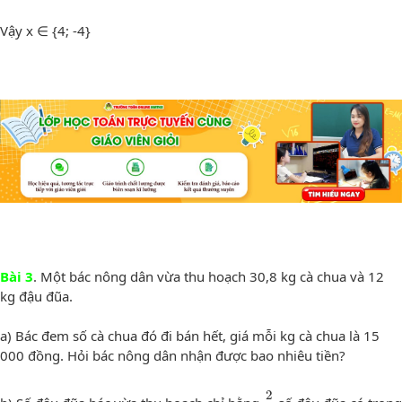
Vậy x ∈ {4; -4}
Bài 3
. Một bác nông dân vừa thu hoạch 30,8 kg cà chua và 12
kg đậu đũa.
a) Bác đem số cà chua đó đi bán hết, giá mỗi kg cà chua là 15
000 đồng. Hỏi bác nông dân nhận được bao nhiêu tiền?
2
5
2