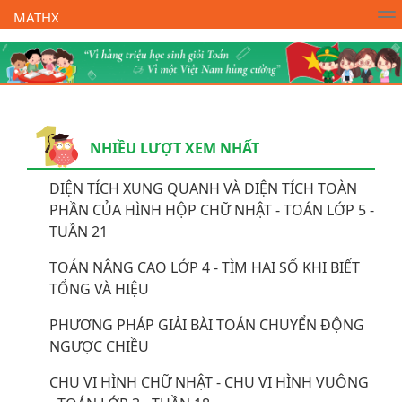
MATHX
Trường Toán Online MATHX
Học toán
- Lớp 1
NHIỀU LƯỢT XEM NHẤT
DIỆN TÍCH XUNG QUANH VÀ DIỆN TÍCH TOÀN
PHẦN CỦA HÌNH HỘP CHỮ NHẬT - TOÁN LỚP 5 -
TUẦN 21
TOÁN NÂNG CAO LỚP 4 - TÌM HAI SỐ KHI BIẾT
TỔNG VÀ HIỆU
PHƯƠNG PHÁP GIẢI BÀI TOÁN CHUYỂN ĐỘNG
NGƯỢC CHIỀU
CHU VI HÌNH CHỮ NHẬT - CHU VI HÌNH VUÔNG