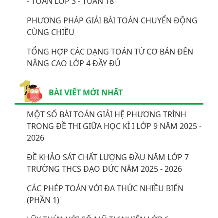
- TOÁN LỚP 3 - TUẦN 18
PHƯƠNG PHÁP GIẢI BÀI TOÁN CHUYỂN ĐỘNG
CÙNG CHIỀU
TỔNG HỢP CÁC DẠNG TOÁN TỪ CƠ BẢN ĐẾN
NÂNG CAO LỚP 4 ĐẦY ĐỦ
BÀI VIẾT MỚI NHẤT
MỘT SỐ BÀI TOÁN GIẢI HỆ PHƯƠNG TRÌNH
TRONG ĐỀ THI GIỮA HỌC KÌ I LỚP 9 NĂM 2025 -
2026
ĐỀ KHẢO SÁT CHẤT LƯỢNG ĐẦU NĂM LỚP 7
TRƯỜNG THCS ĐẠO ĐỨC NĂM 2025 - 2026
CÁC PHÉP TOÁN VỚI ĐA THỨC NHIỀU BIẾN
(PHẦN 1)