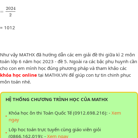
=
2024
2
2024
=
2
= 1012
Như vậy MATHX đã hướng dẫn các em giải đề thi giữa kì 2 môn
toán lớp 6 năm học 2023 - đề 5. Ngoài ra các bậc phụ huynh cần
cho con em mình học đúng phương pháp và tham khảo các
khóa học online
tại MATHX.VN để giúp con tự tin chinh phục
môn toán nhé.
HỆ THỐNG CHƯƠNG TRÌNH HỌC CỦA MATHX
Khóa học ôn thi Toán Quốc Tế (0912.698.216): -
Xem
ngay
Lớp học toán trực tuyến cùng giáo viên giỏi
(0866.162.019): -
Xem ngay