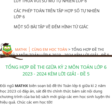
LŨY THỪA VỚI SỐ MŨ TỰ NHIÊN LỚP 6
CÁC PHÉP TOÁN TRÊN TẬP HỢP SỐ TỰ NHIÊN
LỚP 6
MỘT SỐ BÀI TẬP VỀ ĐẾM HÌNH TỨ GIÁC
>
TỔNG HỢP ĐỀ THI
MATHX
CÙNG EM HỌC TOÁN
GIỮA KỲ 2 MÔN TOÁN LỚP 6 2023 - 2024 KÈM LỜI GIẢI - ĐỀ 5
TỔNG HỢP ĐỀ THI GIỮA KỲ 2 MÔN TOÁN LỚP 6
2023 - 2024 KÈM LỜI GIẢI - ĐỀ 5
Đội ngũ
MATHX
biên soạn bộ đề thi Toán lớp 6 giữa kì 2 năm
học 2023 có đáp án, sát đề thi chính thức bám sát nội dung
chương trình của ba bộ sách mới giúp các em học sinh luyện thi
hiệu quả. Chúc các em học tốt!