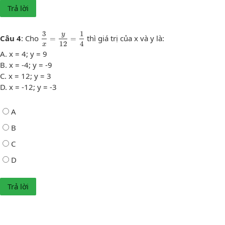
3
x
=
y
12
=
1
4
3
1
y
Câu 4
: Cho
thì giá trị của x và y là:
=
=
12
4
x
A. x = 4; y = 9
B. x = -4; y = -9
C. x = 12; y = 3
D. x = -12; y = -3
A
B
C
D