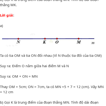
thẳng MK.
Lời giải
:
a)
Ta có tia OM và tia ON đối nhau (Vì N thuộc tia đối của tia OM)
Suy ra: Điểm O nằm giữa hai điểm M và N
Suy ra: OM + ON = MN
Thay OM = 5cm; ON = 7cm, ta có MN =5 + 7 = 12 (cm). Vậy MN
= 12 cm
b) Gọi K là trung điểm của đoạn thẳng MN. Tính độ dài đoạn