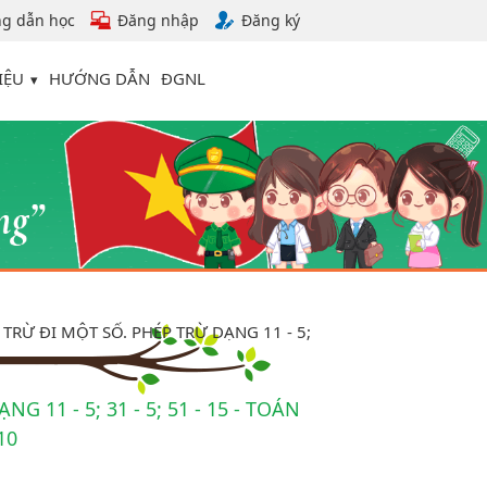
g dẫn học
Đăng nhập
Đăng ký
IỆU
HƯỚNG DẪN
ĐGNL
TRỪ ĐI MỘT SỐ. PHÉP TRỪ DẠNG 11 - 5;
 11 - 5; 31 - 5; 51 - 15 - TOÁN
10