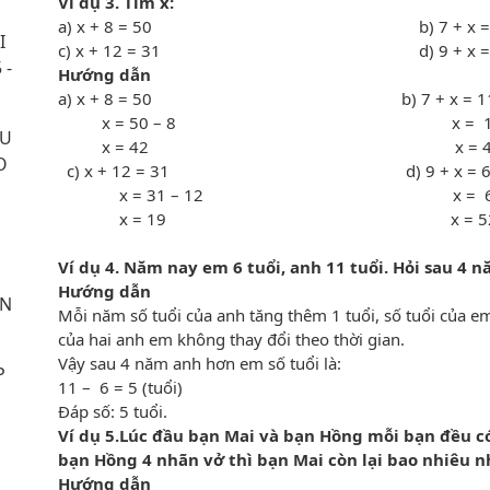
Ví dụ 3. Tìm x
:
a) x + 8 = 50 b) 7 +
I
c) x + 12 = 31 d) 9 + 
 -
Hướng dẫn
a) x + 8 = 50 b) 7 + x = 
x = 50 – 8 x = 11 –
ẦU
x = 42 x = 
O
c) x + 12 = 31 d) 9 + x = 
x = 31 – 12 x = 61 
x = 19 
Ví dụ 4.
Năm nay em 6 tuổi, anh 11 tuổi. Hỏi sau 4 
Hướng dẫn
ÊN
Mỗi năm số tuổi của anh tăng thêm 1 tuổi, số tuổi của em
của hai anh em không thay đổi theo thời gian.
Vậy sau 4 năm anh hơn em số tuổi là:
P
11 – 6 = 5 (tuổi)
Đáp số: 5 tuổi.
Ví dụ
5
.Lúc đầu bạn Mai và bạn Hồng mỗi bạn đều có
bạn Hồng 4 nhãn vở thì bạn Mai còn lại bao nhiêu 
Hướng dẫn