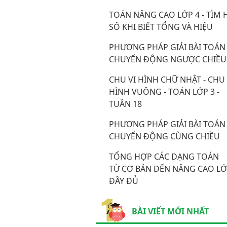
TOÁN NÂNG CAO LỚP 4 - TÌM 
SỐ KHI BIẾT TỔNG VÀ HIỆU
PHƯƠNG PHÁP GIẢI BÀI TOÁN
CHUYỂN ĐỘNG NGƯỢC CHIỀU
CHU VI HÌNH CHỮ NHẬT - CHU 
HÌNH VUÔNG - TOÁN LỚP 3 -
TUẦN 18
PHƯƠNG PHÁP GIẢI BÀI TOÁN
CHUYỂN ĐỘNG CÙNG CHIỀU
TỔNG HỢP CÁC DẠNG TOÁN
TỪ CƠ BẢN ĐẾN NÂNG CAO LỚ
ĐẦY ĐỦ
BÀI VIẾT MỚI NHẤT