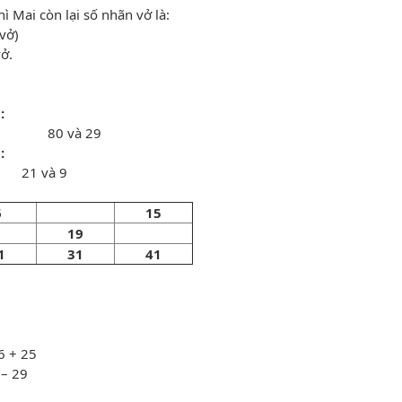
 Mai còn lại số nhãn vở là:
vở)
ở.
:
80 và 29
:
8 21 và 9
6
15
19
1
31
41
 71
36 + 25
 29