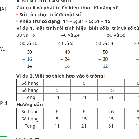
A. KIẾN THỨC CẦN NHỚ
Củng cố và phát triển kiến thức, kĩ năng về:
HAI
Số tròn chục trừ đi một số
Phép trừ có dạng: 11 – 5; 31 – 5; 51 – 15
Ví dụ 1.
Đặt tính rồi tính hiệu, biết số bị trừ và số từ
30 và 16 40 và 24 50 và 38 
VI
Ví dụ 2. Viết số thích hợp vào ô trống:
Số hạng
6
Số hạng
5
15
Tổng
11
21
61
1
P 4
Hướng dẫn
Số hạng
6
6
46
Số hạng
5
15
15
Tổng
11
21
61
1