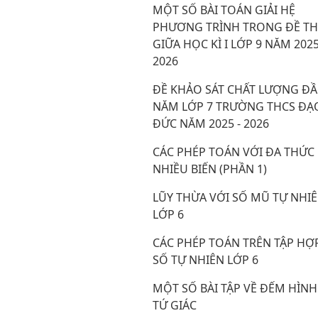
MỘT SỐ BÀI TOÁN GIẢI HỆ
PHƯƠNG TRÌNH TRONG ĐỀ TH
GIỮA HỌC KÌ I LỚP 9 NĂM 2025
2026
ĐỀ KHẢO SÁT CHẤT LƯỢNG Đ
NĂM LỚP 7 TRƯỜNG THCS ĐẠ
ĐỨC NĂM 2025 - 2026
CÁC PHÉP TOÁN VỚI ĐA THỨC
NHIỀU BIẾN (PHẦN 1)
LŨY THỪA VỚI SỐ MŨ TỰ NHI
LỚP 6
CÁC PHÉP TOÁN TRÊN TẬP HỢ
SỐ TỰ NHIÊN LỚP 6
MỘT SỐ BÀI TẬP VỀ ĐẾM HÌNH
TỨ GIÁC