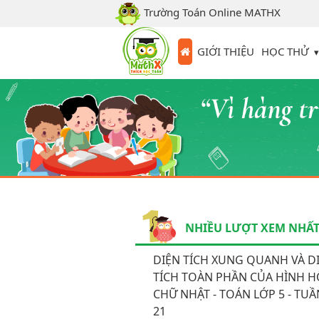
Trường Toán Online MATHX
HỌC THỬ
GIỚI THIỆU
NHIỀU LƯỢT XEM NHẤ
DIỆN TÍCH XUNG QUANH VÀ D
TÍCH TOÀN PHẦN CỦA HÌNH 
CHỮ NHẬT - TOÁN LỚP 5 - TUẦ
21