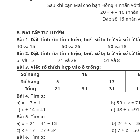
Sau khi bạn Mai cho bạn Hồng 4 nhãn vở thì
20 – 4 = 16 (nhãn 
Đáp số:16 nhãn v
B. BÀI TẬP TỰ LUYỆN
Bài 1. Đặt tính rồi tính hiệu, biết số bị trừ và số từ là
40 và 15 60 và 26 50 và 18 
Bài 2. Đặt tính rồi tính hiệu, biết số bị trừ và số từ là
61và 15 71 và 28 51 và 
Bài 3. Viết số thích hợp vào ô trống:
Số hạng
16
Số hạng
5
17
Tổng
21
31
31
1
Bài 4. Tìm x:
a) x + 7 = 11 b) 53 + x =
c) x + 14 = 41 d) 48 + x =91
Bài 5. Tìm x:
a) x + 21 = 41 – 13 b) 24 + x = 
c) x + 17 = 27 + 34 d) 7 + x = 50 –
Bài 6. Tìm x: