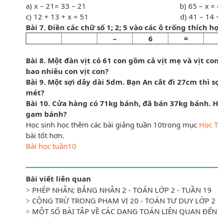
a) x – 21= 33 – 21 b) 65 – x = 
c) 12 + 13 + x = 51 d) 41 – 14 + x
Bài 7. Điền các chữ số 1; 2; 5 vào các ô trống thích
–
6
=
Bài
8
.
Một đàn vịt có 61 con gồm cả vịt mẹ và vịt con
bao nhiêu con vịt con?
Bài 9.
Một sợi dây dài 5dm. Bạn An cắt đi 27cm thì sợ
mét?
Bài 10.
Cửa hàng có 71kg bánh, đã bán 37kg bánh. Hỏ
gam bánh?
Học sinh học thêm các bài giảng tuần 10trong mục
Học T
bài tốt hơn.
Bài học tuần10
Bài viết liên quan
>
PHÉP NHÂN; BẢNG NHÂN 2 - TOÁN LỚP 2 - TUẦN 19
>
CỘNG TRỪ TRONG PHẠM VI 20 - TOÁN TƯ DUY LỚP 2
>
MỘT SỐ BÀI TẬP VỀ CÁC DẠNG TOÁN LIÊN QUAN ĐẾN 