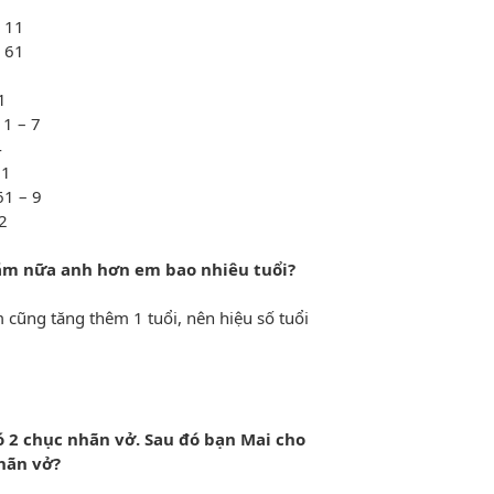
 x = 11
x = 61
11
 7
4
61
– 9
x = 52
năm nữa anh hơn em bao nhiêu tuổi?
 cũng tăng thêm 1 tuổi, nên hiệu số tuổi
 2 chục nhãn vở. Sau đó bạn Mai cho
nhãn vở?