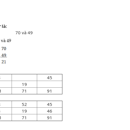
 là:
70 và 49
8
45
19
1
71
91
8
52
45
3
19
46
1
71
91