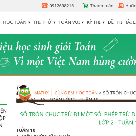
0912698216
Thanh toán
Hướn
HỌC TOÁN
THI THỬ
TOÁN VUI
KỲ THI
TÀI L
ĐỀ THI
>
SỐ TRÒN CHỤC 
MATHX
CÙNG EM HỌC TOÁN
T
31 - 5; 51 - 15 - TOÁN LỚP 2 - TUẦN 10
IỆN
SỐ TRÒN CHỤC TRỪ ĐI MỘT SỐ. PHÉP TRỪ DẠNG
HỘP
LỚP 2 - TUẦN 
N
TUẦN 10