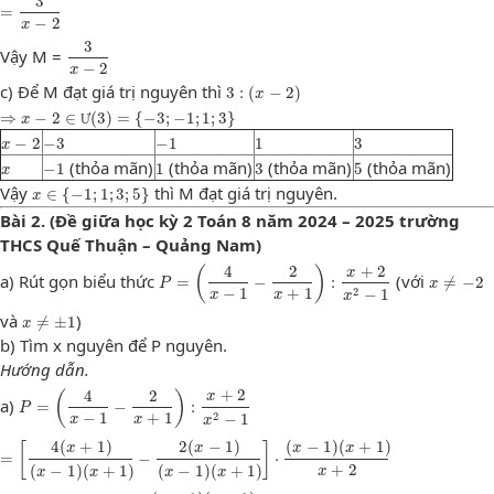
=
3
x
−
2
3
=
−
2
x
3
x
−
2
3
Vậy M =
−
2
x
3
:
(
x
−
2
)
c) Để M đạt giá trị nguyên thì
3
:
(
−
2
)
x
⇒
x
−
2
∈
Ư
(
3
)
=
{
−
3
;
−
1
;
1
;
3
}
⇒
−
2
∈
(
3
)
=
{
−
3
;
−
1
;
1
;
3
}
x
Ư
x
−
2
−
3
−
1
1
3
−
2
−
3
−
1
1
3
x
x
−
1
1
3
5
(thỏa mãn)
(thỏa mãn)
(thỏa mãn)
(thỏa mãn)
−
1
1
3
5
x
x
∈
{
−
1
;
1
;
3
;
5
}
Vậy
thì M đạt giá trị nguyên.
∈
{
−
1
;
1
;
3
;
5
}
x
Bài 2. (Đề giữa học kỳ 2 Toán 8 năm 2024 – 2025 trường
THCS Quế Thuận – Quảng Nam)
P
=
(
4
x
−
1
−
2
x
+
1
)
:
x
+
2
x
2
−
1
x
≠
−
2
4
2
+
2
(
)
x
a) Rút gọn biểu thức
(với
=
−
:
≠
−
2
P
x
−
1
+
1
2
−
1
x
x
x
x
≠
±
1
và
)
≠
±
1
x
b) Tìm x nguyên để P nguyên.
Hướng dẫn.
P
=
(
4
x
−
1
−
2
x
+
1
)
:
x
+
2
x
2
−
1
4
2
+
2
(
)
x
a)
=
−
:
P
−
1
+
1
2
−
1
x
x
x
=
[
4
(
x
+
1
)
(
x
−
1
)
(
x
+
1
)
−
2
(
x
−
1
)
(
x
−
1
)
(
x
+
1
)
]
⋅
(
x
−
1
)
(
x
+
1
)
x
+
2
4
(
+
1
)
2
(
−
1
)
(
−
1
)
(
+
1
)
[
]
x
x
x
x
=
−
⋅
+
2
(
−
1
)
(
+
1
)
(
−
1
)
(
+
1
)
x
x
x
x
x