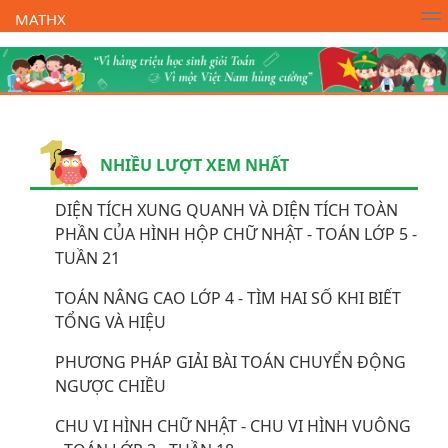
MATHX
Trường Toán Online MATHX
Học toán
- Lớp 1
NHIỀU LƯỢT XEM NHẤT
DIỆN TÍCH XUNG QUANH VÀ DIỆN TÍCH TOÀN
PHẦN CỦA HÌNH HỘP CHỮ NHẬT - TOÁN LỚP 5 -
TUẦN 21
TOÁN NÂNG CAO LỚP 4 - TÌM HAI SỐ KHI BIẾT
TỔNG VÀ HIỆU
PHƯƠNG PHÁP GIẢI BÀI TOÁN CHUYỂN ĐỘNG
NGƯỢC CHIỀU
CHU VI HÌNH CHỮ NHẬT - CHU VI HÌNH VUÔNG