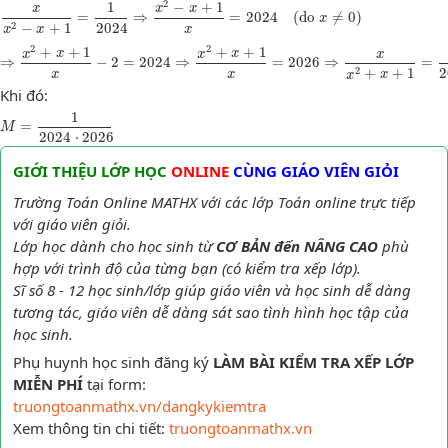
2
x
x
2
−
x
+
1
=
1
2024
⇒
x
2
−
x
+
1
x
=
2024
(
do
x
≠
0
)
1
−
+
1
x
x
x
=
⇒
=
2024
(
do
≠
0
)
x
2024
2
−
+
1
x
x
x
2
2
⇒
x
2
+
x
+
1
x
−
2
=
2024
⇒
x
2
+
x
+
1
x
=
2026
⇒
x
x
2
+
x
+
1
=
1
2026
+
+
1
+
+
1
x
x
x
x
x
⇒
−
2
=
2024
⇒
=
2026
⇒
=
2
2
+
+
1
x
x
x
x
Khi đó:
M
=
1
2024
⋅
2026
1
=
M
2024
⋅
2026
GIỚI THIỆU LỚP HỌC
ONLINE
CÙNG GIÁO VIÊN GIỎI
Trường Toán Online MATHX với các lớp Toán online trực tiếp
với giáo viên giỏi.
Lớp học dành cho học sinh từ
CƠ BẢN đến NÂNG CAO
phù
hợp với trình độ của từng bạn (có kiểm tra xếp lớp).
Sĩ số 8 - 12 học sinh/lớp giúp giáo viên và học sinh dễ dàng
tương tác, giáo viên dễ dàng sát sao tình hình học tập của
học sinh.
Phụ huynh học sinh đăng ký
LÀM BÀI KIỂM TRA XẾP LỚP
MIỄN PHÍ
tại form:
truongtoanmathx.vn/dangkykiemtra
Xem thông tin chi tiết:
truongtoanmathx.vn