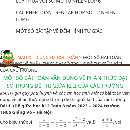
LŨY THỪA VỚI SỐ MŨ TỰ NHIÊN LỚP 6
CÁC PHÉP TOÁN TRÊN TẬP HỢP SỐ TỰ NHIÊN
LỚP 6
MỘT SỐ BÀI TẬP VỀ ĐẾM HÌNH TỨ GIÁC
>
MỘT SỐ BÀI TOÁN
MATHX
CÙNG EM HỌC TOÁN
VẬN DỤNG VỀ PHÂN THỨC ĐẠI SỐ TRONG ĐỀ THI GIỮA KÌ II
CỦA CÁC TRƯỜNG
MỘT SỐ BÀI TOÁN VẬN DỤNG VỀ PHÂN THỨC ĐẠI
SỐ TRONG ĐỀ THI GIỮA KÌ II CỦA CÁC TRƯỜNG
MATHX gửi quý phụ huynh và các em học sinh một số
bài toán vận
dụng về phân thức đại số trong đề thi giữa kì II của các trường
Bài 1. (Đề giữa học kì 2 Toán 8 năm 2023 – 2024 trường
THCS Giảng Võ – Hà Nội)
2
A
=
x
x
−
2
+
1
x
+
2
−
x
2
−
2
x
2
−
4
B
=
x
+
2
x
1
−
2
+
2
x
x
x
Cho biểu thức
và
, với
=
+
−
=
A
B
−
2
+
2
2
−
4
x
x
x
x
x
≠
±
2
,
x
≠
0