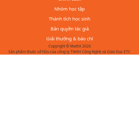
Nhóm học tập
Thành tích học sinh
Bản quyền tác giả
Giải thưởng & báo chí
Copyright © MathX 2026
Sản phẩm thuộc sở hữu của công ty TNHH Công Nghệ và Giáo Dục ETC