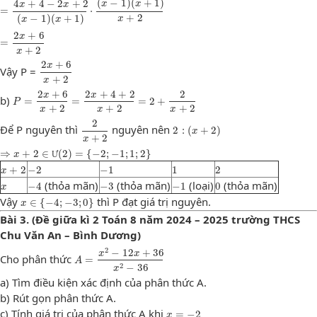
=
4
x
+
4
−
2
x
+
2
(
x
−
1
)
(
x
+
1
)
⋅
(
x
−
1
)
(
x
+
1
)
x
+
2
(
−
1
)
(
+
1
)
4
+
4
−
2
+
2
x
x
x
x
=
⋅
+
2
(
−
1
)
(
+
1
)
x
x
x
=
2
x
+
6
x
+
2
2
+
6
x
=
+
2
x
2
x
+
6
x
+
2
2
+
6
x
Vậy P =
+
2
x
P
=
2
x
+
6
x
+
2
=
2
x
+
4
+
2
x
+
2
=
2
+
2
x
+
2
2
+
6
2
+
4
+
2
2
x
x
b)
=
=
=
2
+
P
+
2
+
2
+
2
x
x
x
2
x
+
2
2
:
(
x
+
2
)
2
Để P nguyên thì
nguyên nên
2
:
(
+
2
)
x
+
2
x
⇒
x
+
2
∈
Ư
(
2
)
=
{
−
2
;
−
1
;
1
;
2
}
⇒
+
2
∈
(
2
)
=
{
−
2
;
−
1
;
1
;
2
}
x
Ư
x
+
2
−
2
−
1
1
2
+
2
−
2
−
1
1
2
x
x
−
4
−
3
−
1
0
(thỏa mãn)
(thỏa mãn)
(loại)
(thỏa mãn)
−
4
−
3
−
1
0
x
x
∈
{
−
4
;
−
3
;
0
}
Vậy
thì P đạt giá trị nguyên.
∈
{
−
4
;
−
3
;
0
}
x
Bài 3. (Đề giữa kì 2 Toán 8 năm 2024 – 2025 trường THCS
Chu Văn An – Bình Dương)
2
A
=
x
2
−
12
x
+
36
x
2
−
36
−
12
+
36
x
x
Cho phân thức
=
A
2
−
36
x
a) Tìm điều kiện xác định của phân thức A.
b) Rút gọn phân thức A.
x
=
−
2
c) Tính giá trị của phân thức A khi
=
−
2
x