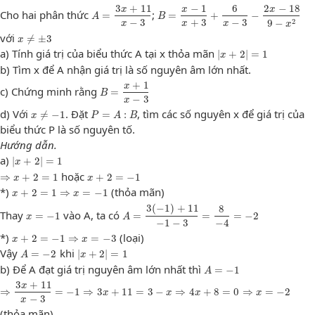
A
=
3
x
+
11
x
−
3
B
=
x
−
1
x
+
3
+
6
x
−
3
−
2
x
−
18
9
−
x
2
3
+
11
−
1
6
2
−
18
x
x
x
Cho hai phân thức
;
=
=
+
−
A
B
−
3
+
3
−
3
2
9
−
x
x
x
x
x
≠
±
3
với
≠
±
3
x
|
x
+
2
|
=
1
a) Tính giá trị của biểu thức A tại x thỏa mãn
|
+
2
|
=
1
x
b) Tìm x để A nhận giá trị là số nguyên âm lớn nhất.
B
=
x
+
1
x
−
3
+
1
x
c) Chứng minh rằng
=
B
−
3
x
x
≠
−
1
P
=
A
:
B
d) Với
. Đặt
, tìm các số nguyên x để giá trị của
≠
−
1
=
:
x
P
A
B
biểu thức P là số nguyên tố.
Hướng dẫn.
|
x
+
2
|
=
1
a)
|
+
2
|
=
1
x
⇒
x
+
2
=
1
x
+
2
=
−
1
hoặc
⇒
+
2
=
1
+
2
=
−
1
x
x
x
+
2
=
1
⇒
x
=
−
1
*)
(thỏa mãn)
+
2
=
1
⇒
=
−
1
x
x
x
=
−
1
A
=
3
(
−
1
)
+
11
−
1
−
3
=
8
−
4
=
−
2
3
(
−
1
)
+
11
8
Thay
vào A, ta có
=
−
1
=
=
=
−
2
x
A
−
1
−
3
−
4
x
+
2
=
−
1
⇒
x
=
−
3
*)
(loại)
+
2
=
−
1
⇒
=
−
3
x
x
A
=
−
2
|
x
+
2
|
=
1
Vậy
khi
=
−
2
|
+
2
|
=
1
A
x
A
=
−
1
b) Để A đạt giá trị nguyên âm lớn nhất thì
=
−
1
A
⇒
3
x
+
11
x
−
3
=
−
1
⇒
3
x
+
11
=
3
−
x
⇒
4
x
+
8
=
0
⇒
x
=
−
2
3
+
11
x
⇒
=
−
1
⇒
3
+
11
=
3
−
⇒
4
+
8
=
0
⇒
=
−
2
x
x
x
x
−
3
x
(thỏa mãn)