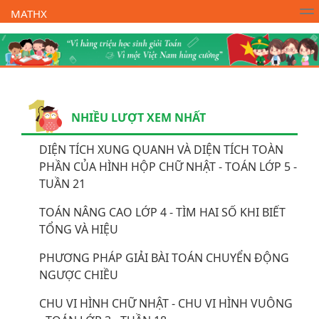
MATHX
Trường Toán Online MATHX
Học toán
- Lớp 1
NHIỀU LƯỢT XEM NHẤT
DIỆN TÍCH XUNG QUANH VÀ DIỆN TÍCH TOÀN
PHẦN CỦA HÌNH HỘP CHỮ NHẬT - TOÁN LỚP 5 -
TUẦN 21
TOÁN NÂNG CAO LỚP 4 - TÌM HAI SỐ KHI BIẾT
TỔNG VÀ HIỆU
PHƯƠNG PHÁP GIẢI BÀI TOÁN CHUYỂN ĐỘNG
NGƯỢC CHIỀU
CHU VI HÌNH CHỮ NHẬT - CHU VI HÌNH VUÔNG