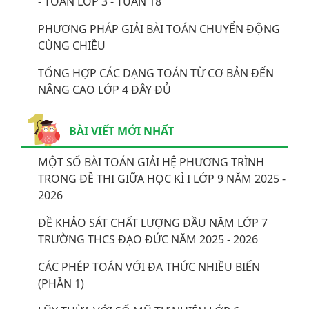
- TOÁN LỚP 3 - TUẦN 18
PHƯƠNG PHÁP GIẢI BÀI TOÁN CHUYỂN ĐỘNG
CÙNG CHIỀU
TỔNG HỢP CÁC DẠNG TOÁN TỪ CƠ BẢN ĐẾN
NÂNG CAO LỚP 4 ĐẦY ĐỦ
BÀI VIẾT MỚI NHẤT
MỘT SỐ BÀI TOÁN GIẢI HỆ PHƯƠNG TRÌNH
TRONG ĐỀ THI GIỮA HỌC KÌ I LỚP 9 NĂM 2025 -
2026
ĐỀ KHẢO SÁT CHẤT LƯỢNG ĐẦU NĂM LỚP 7
TRƯỜNG THCS ĐẠO ĐỨC NĂM 2025 - 2026
CÁC PHÉP TOÁN VỚI ĐA THỨC NHIỀU BIẾN
(PHẦN 1)