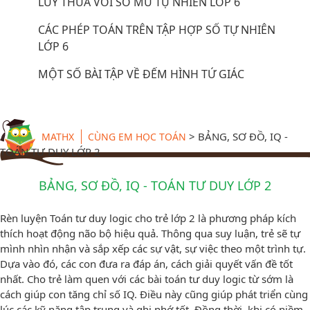
LŨY THỪA VỚI SỐ MŨ TỰ NHIÊN LỚP 6
CÁC PHÉP TOÁN TRÊN TẬP HỢP SỐ TỰ NHIÊN
LỚP 6
MỘT SỐ BÀI TẬP VỀ ĐẾM HÌNH TỨ GIÁC
>
BẢNG, SƠ ĐỒ, IQ -
MATHX
CÙNG EM HỌC TOÁN
TOÁN TƯ DUY LỚP 2
BẢNG, SƠ ĐỒ, IQ - TOÁN TƯ DUY LỚP 2
Rèn luyện Toán tư duy logic cho trẻ lớp 2 là phương pháp kích
thích hoạt động não bộ hiệu quả. Thông qua suy luận, trẻ sẽ tự
mình nhìn nhận và sắp xếp các sự vật, sự việc theo một trình tự.
Dựa vào đó, các con đưa ra đáp án, cách giải quyết vấn đề tốt
nhất. Cho trẻ làm quen với các bài toán tư duy logic từ sớm là
cách giúp con tăng chỉ số IQ. Điều này cũng giúp phát triển cùng
lúc các kỹ năng tập trung và ghi nhớ tốt. Đồng thời, khi có niềm