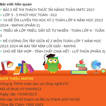
Bài viết liên quan
>
BÀI 3 ĐỀ THI THÁCH THỨC TÀI NĂNG TOÁN VMTC 2021
>
LỚP 3 - 5 PHÚT HỌC TOÁN - 022
>
10 ĐỀ ÔN LUYỆN THI HỌC KỲ 2 TOÁN LỚP 6 NĂM HỌC 2023
2024 - MATHX (PHẦN 2)
>
TRIỆU VÀ LỚP TRIỆU. DÃY SỐ TỰ NHIÊN - TOÁN LỚP 4 - TUẦN
3
>
ĐỀ CƯƠNG ÔN TẬP GIỮA KÌ 2 MÔN TOÁN LỚP 7 NĂM HỌC
2023 2024 VÀ BÀI TẬP KÈM LỜI GIẢI - MATHX
>
CHỦ ĐỀ TẬP HỢP - TÍNH CHẤT CHIA HẾT - LUỸ THỪA (PHẦN 3)
GIỚI THIỆU MATHX
Công ty TNHH Giáo dục và Công nghệ ETC
Mã số thuế: 0110449623
Ngày cấp: 14/08/2023
Nơi cấp: Sở kế hoạch và đầu tư thành phố Hà Nội
Tổng đài CSKH: 1900 2609