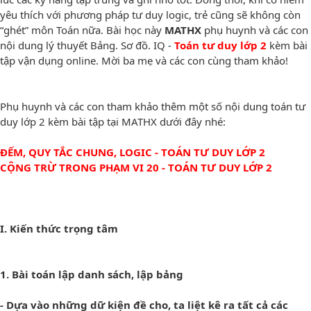
yêu thích với phương pháp tư duy logic, trẻ cũng sẽ không còn
“ghét” môn Toán nữa. Bài học này
MATHX
phụ huynh và các con
nội dung lý thuyết Bảng. Sơ đồ. IQ -
Toán tư duy lớp 2
kèm bài
tập vận dụng online. Mời ba mẹ và các con cùng tham khảo!
Phụ huynh và các con tham khảo thêm một số nội dung toán tư
duy lớp 2 kèm bài tập tại MATHX dưới đây nhé:
ĐẾM, QUY TẮC CHUNG, LOGIC - TOÁN TƯ DUY LỚP 2
CỘNG TRỪ TRONG PHẠM VI 20 - TOÁN TƯ DUY LỚP 2
I. Kiến thức trọng tâm
1. Bài toán lập danh sách, lập bảng
- Dựa vào những dữ kiện đề cho, ta liệt kê ra tất cả các