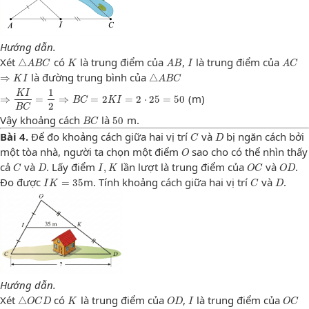
Hướng dẫn.
△
A
B
C
K
A
B
I
A
C
Xét
có
là trung điểm của
,
là trung điểm của
△
A
B
C
K
A
B
I
A
C
⇒
K
I
△
A
B
C
là đường trung bình của
⇒
△
K
I
A
B
C
⇒
K
I
B
C
=
1
2
⇒
B
C
=
2
K
I
=
2
⋅
25
=
50
1
K
I
(m)
⇒
=
⇒
=
2
=
2
⋅
25
=
50
B
C
K
I
2
B
C
B
C
50
Vậy khoảng cách
là
m.
50
B
C
C
D
Bài 4.
Để đo khoảng cách giữa hai vị trí
và
bị ngăn cách bởi
C
D
O
một tòa nhà, người ta chọn một điểm
sao cho có thể nhìn thấy
O
C
D
I
,
K
O
C
O
D
cả
và
. Lấy điểm
lần lượt là trung điểm của
và
.
,
C
D
I
K
O
C
O
D
I
K
=
35
C
D
Đo được
m. Tính khoảng cách giữa hai vị trí
và
.
=
35
I
K
C
D
Hướng dẫn.
△
O
C
D
K
O
D
I
O
C
Xét
có
là trung điểm của
,
là trung điểm của
△
O
C
D
K
O
D
I
O
C
⇒
K
I
△
O
C
D