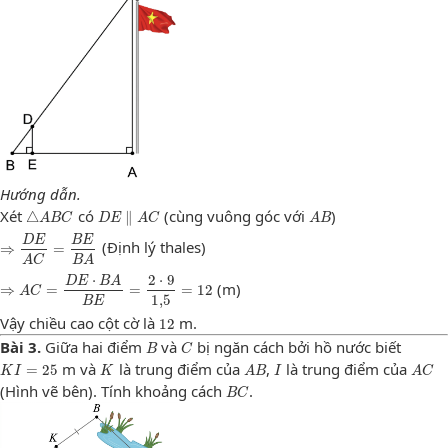
Hướng dẫn.
△
A
B
C
D
E
∥
A
C
A
B
Xét
có
(cùng vuông góc với
)
△
∥
A
B
C
D
E
A
C
A
B
⇒
D
E
A
C
=
B
E
B
A
D
E
B
E
(Định lý thales)
⇒
=
A
C
B
A
⇒
A
C
=
D
E
⋅
B
A
B
E
=
2
⋅
9
1
,
5
=
12
⋅
2
⋅
9
D
E
B
A
(m)
⇒
=
=
=
12
A
C
1
,
5
B
E
12
Vậy chiều cao cột cờ là
m.
12
B
C
Bài 3.
Giữa hai điểm
và
bị ngăn cách bởi hồ nước biết
B
C
K
I
=
25
K
A
B
I
A
C
m và
là trung điểm của
,
là trung điểm của
=
25
K
I
K
A
B
I
A
C
B
C
(Hình vẽ bên). Tính khoảng cách
.
B
C