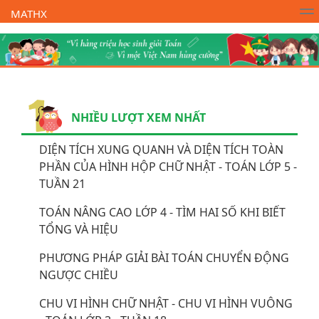
MATHX
Trường Toán Online MATHX
Học toán
- Lớp 1
NHIỀU LƯỢT XEM NHẤT
DIỆN TÍCH XUNG QUANH VÀ DIỆN TÍCH TOÀN
PHẦN CỦA HÌNH HỘP CHỮ NHẬT - TOÁN LỚP 5 -
TUẦN 21
TOÁN NÂNG CAO LỚP 4 - TÌM HAI SỐ KHI BIẾT
TỔNG VÀ HIỆU
PHƯƠNG PHÁP GIẢI BÀI TOÁN CHUYỂN ĐỘNG
NGƯỢC CHIỀU
CHU VI HÌNH CHỮ NHẬT - CHU VI HÌNH VUÔNG