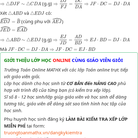
⇒
△
D
J
F
∼
△
C
D
A
⇒
D
J
F
J
=
D
C
D
A
⇒
J
F
⋅
D
C
=
D
J
⋅
D
A
D
J
D
C
(g.g)
⇒
△
∼
△
⇒
=
⇒
⋅
=
⋅
D
J
F
C
D
A
J
F
D
C
D
J
D
A
F
J
D
A
△
A
B
D
△
E
D
J
Xét
và
có:
△
△
A
B
D
E
D
J
ˆ
ˆ
E
D
J
^
=
B
^
A
E
J
^
ˆ
(cùng phụ với
)
=
E
D
J
B
A
E
J
ˆ
ˆ
J
E
D
^
=
E
A
D
^
=
J
E
D
E
A
D
⇒
△
A
B
D
∼
△
E
D
J
⇒
E
J
J
D
=
A
D
B
D
⇒
E
J
⋅
B
D
=
D
J
⋅
D
A
E
J
A
D
(g.g)
⇒
△
∼
△
⇒
=
⇒
⋅
=
⋅
A
B
D
E
D
J
E
J
B
D
D
J
D
A
J
D
B
D
J
F
⋅
D
C
=
D
J
⋅
D
A
⇒
J
F
⋅
D
C
=
E
J
⋅
B
D
Mà
⋅
=
⋅
⇒
⋅
=
⋅
J
F
D
C
D
J
D
A
J
F
D
C
E
J
B
D
GIỚI THIỆU LỚP HỌC
ONLINE
CÙNG GIÁO VIÊN GIỎI
Trường Toán Online MATHX với các lớp Toán online trực tiếp
với giáo viên giỏi.
Lớp học dành cho học sinh từ
CƠ BẢN đến NÂNG CAO
phù
hợp với trình độ của từng bạn (có kiểm tra xếp lớp).
Sĩ số 8 - 12 học sinh/lớp giúp giáo viên và học sinh dễ dàng
tương tác, giáo viên dễ dàng sát sao tình hình học tập của
học sinh.
Phụ huynh học sinh đăng ký
LÀM BÀI KIỂM TRA XẾP LỚP
MIỄN PHÍ
tại form:
truongtoanmathx.vn/dangkykiemtra