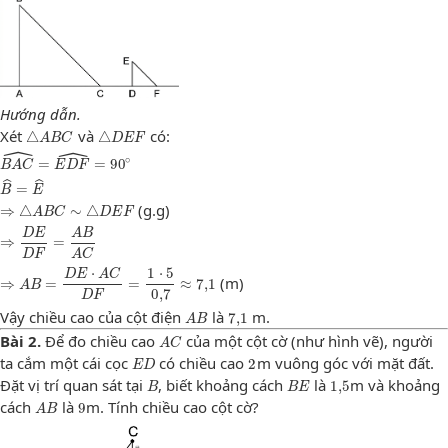
Hướng dẫn.
△
A
B
C
△
D
E
F
Xét
và
có:
△
△
A
B
C
D
E
F
ˆ
ˆ
B
A
C
^
=
E
D
F
^
=
90
∘
∘
=
=
90
B
A
C
E
D
F
B
^
=
E
^
ˆ
ˆ
=
B
E
⇒
△
A
B
C
∼
△
D
E
F
(g.g)
⇒
△
∼
△
A
B
C
D
E
F
⇒
D
E
D
F
=
A
B
A
C
D
E
A
B
⇒
=
D
F
A
C
⇒
A
B
=
D
E
⋅
A
C
D
F
=
1
⋅
5
0
,
7
≈
7
,
1
⋅
1
⋅
5
D
E
A
C
(m)
⇒
=
=
≈
7
,
1
A
B
0
,
7
D
F
A
B
7
,
1
Vậy chiều cao của cột điện
là
m.
7
,
1
A
B
A
C
Bài 2.
Để đo chiều cao
của một cột cờ (như hình vẽ), người
A
C
E
D
2
ta cắm một cái cọc
có chiều cao
m vuông góc với mặt đất.
2
E
D
B
B
E
1
,
5
Đặt vị trí quan sát tại
, biết khoảng cách
là
m và khoảng
1
,
5
B
B
E
A
B
9
cách
là
m. Tính chiều cao cột cờ?
9
A
B