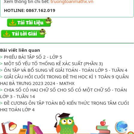
Xem thông tin chi tiết:
truongtoanmathx.vn
HOTLINE: 0867.162.019
Bài viết liên quan
>
PHIẾU BÀI TẬP SỐ 2 - LỚP 5
>
MỘT SỐ YẾU TỐ THỐNG KÊ XÁC SUẤT (PHẦN 3)
>
ÔN TẬP VÀ BỔ SUNG VỀ GIẢI TOÁN - TOÁN LỚP 5 - TUẦN 4
>
GIẢI CÂU HỎI CUỐI TRONG ĐỀ THI HỌC KÌ 1 TOÁN 9 QUẬN
HAI BÀ TRƯNG 2023 2024 - MATHX
>
CHIA SỐ CÓ HAI CHỮ SỐ CHO SỐ CÓ MỘT CHỮ SỐ - TOÁN
LỚP 3 - TUẦN 14
>
ĐỀ CƯƠNG ÔN TẬP TOÀN BỘ KIẾN THỨC TRỌNG TÂM CUỐI
HKI TOÁN LỚP 4