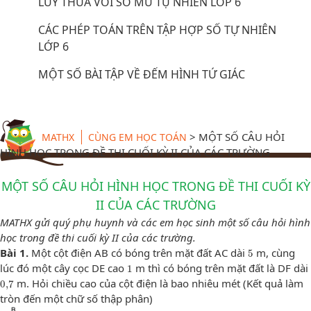
LŨY THỪA VỚI SỐ MŨ TỰ NHIÊN LỚP 6
CÁC PHÉP TOÁN TRÊN TẬP HỢP SỐ TỰ NHIÊN
LỚP 6
MỘT SỐ BÀI TẬP VỀ ĐẾM HÌNH TỨ GIÁC
>
MỘT SỐ CÂU HỎI
MATHX
CÙNG EM HỌC TOÁN
HÌNH HỌC TRONG ĐỀ THI CUỐI KỲ II CỦA CÁC TRƯỜNG
MỘT SỐ CÂU HỎI HÌNH HỌC TRONG ĐỀ THI CUỐI KỲ
II CỦA CÁC TRƯỜNG
MATHX gửi quý phụ huynh và các em học sinh một số câu hỏi hình
học trong đề thi cuối kỳ II của các trường.
5
Bài 1.
Một cột điện AB có bóng trên mặt đất AC dài
m, cùng
5
1
lúc đó một cây cọc DE cao
m thì có bóng trên mặt đất là DF dài
1
0
,
7
m. Hỏi chiều cao của cột điện là bao nhiêu mét (Kết quả làm
0
,
7
tròn đến một chữ số thập phân)