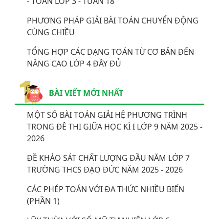
- TOÁN LỚP 3 - TUẦN 18
PHƯƠNG PHÁP GIẢI BÀI TOÁN CHUYỂN ĐỘNG
CÙNG CHIỀU
TỔNG HỢP CÁC DẠNG TOÁN TỪ CƠ BẢN ĐẾN
NÂNG CAO LỚP 4 ĐẦY ĐỦ
BÀI VIẾT MỚI NHẤT
MỘT SỐ BÀI TOÁN GIẢI HỆ PHƯƠNG TRÌNH
TRONG ĐỀ THI GIỮA HỌC KÌ I LỚP 9 NĂM 2025 -
2026
ĐỀ KHẢO SÁT CHẤT LƯỢNG ĐẦU NĂM LỚP 7
TRƯỜNG THCS ĐẠO ĐỨC NĂM 2025 - 2026
CÁC PHÉP TOÁN VỚI ĐA THỨC NHIỀU BIẾN
(PHẦN 1)