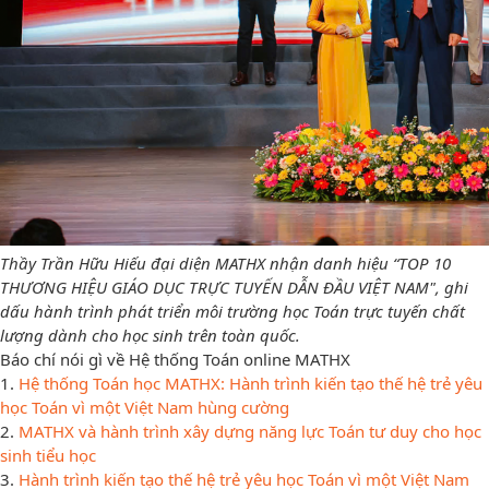
Thầy Trần Hữu Hiếu đại diện MATHX nhận danh hiệu “TOP 10
THƯƠNG HIỆU GIÁO DỤC TRỰC TUYẾN DẪN ĐẦU VIỆT NAM", ghi
dấu hành trình phát triển môi trường học Toán trực tuyến chất
lượng dành cho học sinh trên toàn quốc.
Báo chí nói gì về Hệ thống Toán online MATHX
1.
Hệ thống Toán học MATHX: Hành trình kiến tạo thế hệ trẻ yêu
học Toán vì một Việt Nam hùng cường
2.
MATHX và hành trình xây dựng năng lực Toán tư duy cho học
sinh tiểu học
3.
Hành trình kiến tạo thế hệ trẻ yêu học Toán vì một Việt Nam