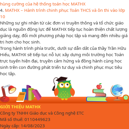
hùng cường của hệ thống toán học MATHX
4.
MATHX – Hành trình chinh phục Toán THCS và ôn thi vào lớp
10
Những sự ghi nhận từ các đơn vị truyền thông và tổ chức giáo
dục là nguồn động lực để MATHX tiếp tục hoàn thiện chất lượng
giảng dạy, đổi mới phương pháp học tập và mang đến nhiều giá
trị hơn cho học sinh.
Trong hành trình phía trước, dưới sự dẫn dắt của thầy Trần Hữu
Hiếu, MATHX sẽ tiếp tục nỗ lực xây dựng môi trường học Toán
trực tuyến hiện đại, truyền cảm hứng và đồng hành cùng học
sinh trên con đường phát triển tư duy và chinh phục mục tiêu
học tập.
GIỚI THIỆU MATHX
Công ty TNHH Giáo dục và Công nghệ ETC
Mã số thuế: 0110449623
Ngày cấp: 14/08/2023