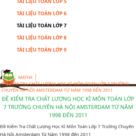
TÀI LIỆU TOÁN LỚP 5
TÀI LIỆU TOÁN LỚP 6
TÀI LIỆU TOÁN LỚP 7
TÀI LIỆU TOÁN LỚP 8
TÀI LIỆU TOÁN LỚP 9
MATHX
ĐỀ KIỂM TRA CHẤT LƯỢNG HỌC KÌ MÔN TOÁN LỚP 7 TRƯỜNG
CHUYÊN HÀ NỘI AMSTERDAM TỪ NĂM 1998 ĐẾN 2011
ĐỀ KIỂM TRA CHẤT LƯỢNG HỌC KÌ MÔN TOÁN LỚP
7 TRƯỜNG CHUYÊN HÀ NỘI AMSTERDAM TỪ NĂM
1998 ĐẾN 2011
Đề Kiểm Tra Chất Lượng Học Kì Môn Toán Lớp 7 Trường Chuyên
Hà Nội Amsterdam Từ Năm 1998 đến 2011