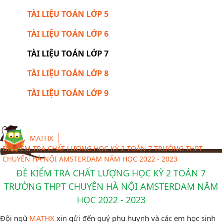
TÀI LIỆU TOÁN LỚP 5
TÀI LIỆU TOÁN LỚP 6
TÀI LIỆU TOÁN LỚP 7
TÀI LIỆU TOÁN LỚP 8
TÀI LIỆU TOÁN LỚP 9
MATHX
ĐỀ KIỂM TRA CHẤT LƯỢNG HỌC KỲ 2 TOÁN 7 TRƯỜNG THPT
CHUYÊN HÀ NỘI AMSTERDAM NĂM HỌC 2022 - 2023
ĐỀ KIỂM TRA CHẤT LƯỢNG HỌC KỲ 2 TOÁN 7
TRƯỜNG THPT CHUYÊN HÀ NỘI AMSTERDAM NĂM
HỌC 2022 - 2023
Đội ngũ
MATHX
xin gửi đến quý phụ huynh và các em học sinh