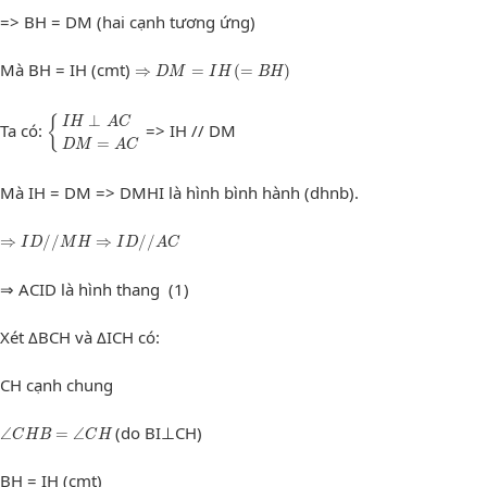
=> BH = DM (hai cạnh tương ứng)
⇒
D
M
=
I
H
(
=
B
H
)
Mà BH = IH (cmt)
⇒
=
(
=
)
D
M
I
H
B
H
{
I
H
⊥
A
C
D
M
=
A
C
⊥
{
I
H
A
C
Ta có:
=> IH // DM
=
D
M
A
C
Mà IH = DM => DMHI là hình bình hành (dhnb).
⇒
I
D
/
/
M
H
⇒
I
D
/
/
A
C
⇒
/
/
⇒
/
/
I
D
M
H
I
D
A
C
⇒ ACID là hình thang (1)
Xét ΔBCH và ΔICH có:
CH cạnh chung
∠
C
H
B
=
∠
C
H
(do BI⊥CH)
∠
=
∠
C
H
B
C
H
BH = IH (cmt)