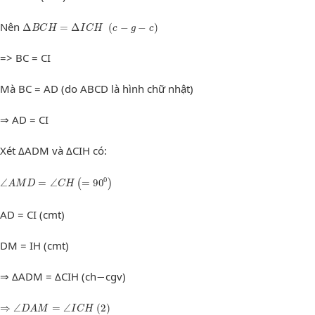
Δ
B
C
H
=
Δ
I
C
H
(
c
−
g
−
c
)
Nên
Δ
=
Δ
(
−
−
)
B
C
H
I
C
H
c
g
c
=> BC = CI
Mà BC = AD (do ABCD là hình chữ nhật)
⇒ AD = CI
Xét ΔADM và ΔCIH có:
∠
A
M
D
=
∠
C
H
(
=
90
0
)
0
∠
=
∠
=
90
(
)
A
M
D
C
H
AD = CI (cmt)
DM = IH (cmt)
⇒ ΔADM = ΔCIH (ch−cgv)
⇒
∠
D
A
M
=
∠
I
C
H
(
2
)
⇒
∠
=
∠
(
2
)
D
A
M
I
C
H