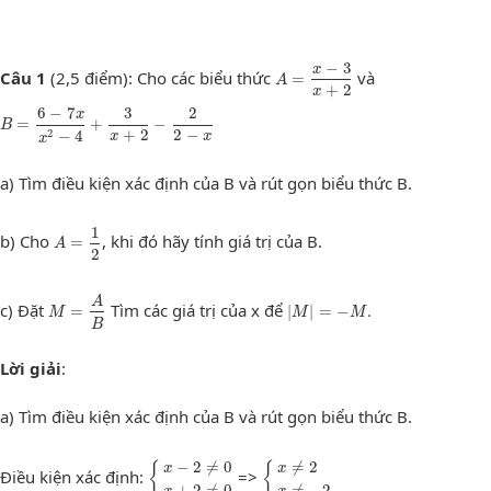
A
=
x
−
3
x
+
2
−
3
x
Câu 1
(2,5 điểm): Cho các biểu thức
và
=
A
+
2
x
B
=
6
−
7
x
x
2
−
4
+
3
x
+
2
−
2
2
−
x
6
−
7
3
2
x
=
+
−
B
+
2
2
−
2
−
4
x
x
x
a) Tìm điều kiện xác định của B và rút gọn biểu thức B.
A
=
1
2
1
b) Cho
, khi đó hãy tính giá trị của B.
=
A
2
M
=
A
B
|
M
|
=
−
M
.
A
c) Đặt
Tìm các giá trị của x để
=
|
|
=
−
.
M
M
M
B
Lời giải
:
a) Tìm điều kiện xác định của B và rút gọn biểu thức B.
{
x
−
2
≠
0
x
+
2
≠
0
{
x
≠
2
x
≠
−
2
−
2
≠
0
≠
2
{
{
x
x
Điều kiện xác định:
=>
+
2
≠
0
≠
−
2