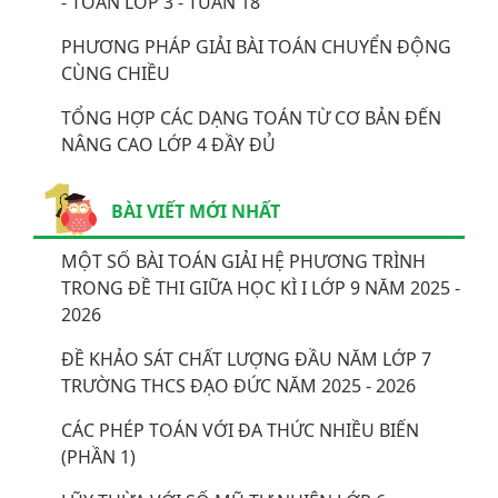
- TOÁN LỚP 3 - TUẦN 18
PHƯƠNG PHÁP GIẢI BÀI TOÁN CHUYỂN ĐỘNG
CÙNG CHIỀU
TỔNG HỢP CÁC DẠNG TOÁN TỪ CƠ BẢN ĐẾN
NÂNG CAO LỚP 4 ĐẦY ĐỦ
BÀI VIẾT MỚI NHẤT
MỘT SỐ BÀI TOÁN GIẢI HỆ PHƯƠNG TRÌNH
TRONG ĐỀ THI GIỮA HỌC KÌ I LỚP 9 NĂM 2025 -
2026
ĐỀ KHẢO SÁT CHẤT LƯỢNG ĐẦU NĂM LỚP 7
TRƯỜNG THCS ĐẠO ĐỨC NĂM 2025 - 2026
CÁC PHÉP TOÁN VỚI ĐA THỨC NHIỀU BIẾN
(PHẦN 1)