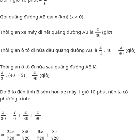
6
Gọi quãng đường AB dài x (km),(x > 0).
x
30
x
Thời gian xe máy đi hết quãng đường AB là
(giờ)
30
x
2
:
40
=
x
80
x
x
Thời gian ô tô đi nửa đầu quãng đường AB là
(giờ)
:
40
=
2
80
Thời gian ô tô đi nửa sau quãng đường AB là
x
2
:
(
40
+
5
)
=
x
90
x
x
(giờ)
:
(
40
+
5
)
=
2
90
Do ô tô đến tỉnh B sớm hơn xe máy 1 giờ 10 phút nên ta có
phương trình:
x
30
=
7
6
+
x
80
+
x
90
7
x
x
x
=
+
+
30
6
80
90
⇔
24
x
720
=
840
720
+
9
x
720
+
8
x
720
24
840
9
8
x
x
x
⇔
=
+
+
720
720
720
720