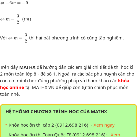
⇔
−
6
=
−
9
m
⇔
m
=
3
2
(
t
m
)
3
⇔
=
(
)
m
t
m
2
⇔
m
=
3
2
3
Với
thì hai bất phương trình có cùng tập nghiệm.
⇔
=
m
2
Trên đây
MATHX
đã hướng dẫn các em giải chi tiết đề thi học kì
2 môn toán lớp 8 - đề số 1. Ngoài ra các bậc phụ huynh cần cho
con em mình học đúng phương pháp và tham khảo các
khóa
học online
tại MATHX.VN để giúp con tự tin chinh phục môn
toán nhé.
HỆ THỐNG CHƯƠNG TRÌNH HỌC CỦA MATHX
Khóa học ôn thi cấp 2 (0912.698.216): -
Xem ngay
Khóa học ôn thi Toán Quốc Tế (0912.698.216): -
Xem