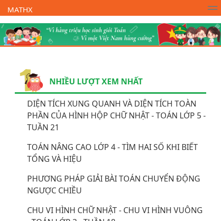
MATHX
Trường Toán Online MATHX
Học toán
- Lớp 1
NHIỀU LƯỢT XEM NHẤT
DIỆN TÍCH XUNG QUANH VÀ DIỆN TÍCH TOÀN
PHẦN CỦA HÌNH HỘP CHỮ NHẬT - TOÁN LỚP 5 -
TUẦN 21
TOÁN NÂNG CAO LỚP 4 - TÌM HAI SỐ KHI BIẾT
TỔNG VÀ HIỆU
PHƯƠNG PHÁP GIẢI BÀI TOÁN CHUYỂN ĐỘNG
NGƯỢC CHIỀU
CHU VI HÌNH CHỮ NHẬT - CHU VI HÌNH VUÔNG