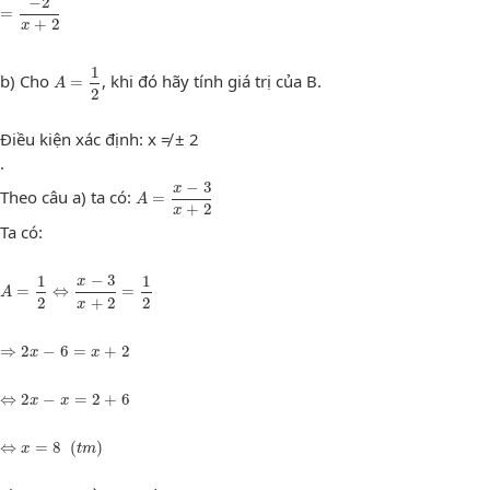
=
−
2
x
+
2
−
2
=
+
2
x
A
=
1
2
1
b) Cho
, khi đó hãy tính giá trị của B.
=
A
2
Điều kiện xác định: x ≠ ± 2
.
A
=
x
−
3
x
+
2
−
3
x
Theo câu a) ta có:
=
A
+
2
x
Ta có:
A
=
1
2
⇔
x
−
3
x
+
2
=
1
2
1
−
3
1
x
=
⇔
=
A
2
+
2
2
x
⇒
2
x
−
6
=
x
+
2
⇒
2
−
6
=
+
2
x
x
⇔
2
x
−
x
=
2
+
6
⇔
2
−
=
2
+
6
x
x
⇔
x
=
8
(
t
m
)
⇔
=
8
(
)
x
t
m