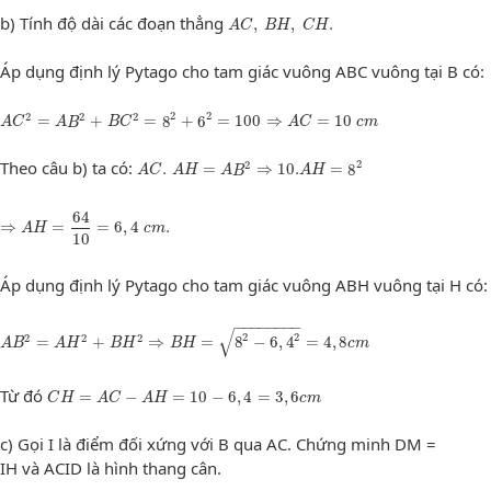
A
C
,
B
H
,
C
H
.
b) Tính độ dài các đoạn thẳng
,
,
.
A
C
B
H
C
H
Áp dụng định lý Pytago cho tam giác vuông ABC vuông tại B có:
A
C
2
=
A
B
2
+
B
C
2
=
8
2
+
6
2
=
100
⇒
A
C
=
10
c
m
2
2
2
2
2
=
+
=
8
+
6
=
100
⇒
=
10
A
C
A
B
B
C
A
C
c
m
A
C
.
A
H
=
A
B
2
⇒
10.
A
H
=
8
2
Theo câu b) ta có:
2
2
.
=
⇒
10.
=
8
A
C
A
H
A
B
A
H
⇒
A
H
=
64
10
=
6
,
4
c
m
.
64
⇒
=
=
6
,
4
.
A
H
c
m
10
Áp dụng định lý Pytago cho tam giác vuông ABH vuông tại H có:
−
−
−
−
−
−
−
−
A
B
2
=
A
H
2
+
B
H
2
⇒
B
H
=
8
2
−
6
,
4
2
=
4
,
8
c
m
√
2
2
2
2
2
=
+
⇒
=
8
−
6
,
4
=
4
,
8
A
B
A
H
B
H
B
H
c
m
C
H
=
A
C
−
A
H
=
10
−
6
,
4
=
3
,
6
c
m
Từ đó
=
−
=
10
−
6
,
4
=
3
,
6
C
H
A
C
A
H
c
m
c) Gọi I là điểm đối xứng với B qua AC. Chứng minh DM =
IH và ACID là hình thang cân.