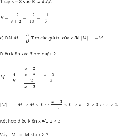
Thay x = 8 vào B ta được:
B
=
−
2
8
+
2
=
−
2
10
=
−
1
5
.
−
2
−
2
−
1
=
=
=
.
B
8
+
2
10
5
M
=
A
B
|
M
|
=
−
M
.
A
c) Đặt
Tìm các giá trị của x để
=
|
|
=
−
.
M
M
M
B
Điều kiện xác định: x ≠ ± 2
−
3
x
M
=
A
B
=
x
−
3
x
+
2
−
2
x
+
2
=
x
−
3
−
2
−
3
+
2
A
x
x
=
=
=
M
−
2
−
2
B
+
2
x
|
M
|
=
−
M
⇒
M
<
0
⇔
x
−
3
−
2
<
0
⇒
x
−
3
>
0
↔
x
>
3.
−
3
x
|
|
=
−
⇒
<
0
⇔
<
0
⇒
−
3
>
0
↔
>
3.
M
M
M
x
x
−
2
Kết hợp điều kiện x ≠ ± 2 > 3
Vậy |M| = -M khi x > 3