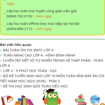
ngay
Lớp học toán trực tuyến cùng giáo viên giỏi
(0866.162.019): -
Xem ngay
Lớp học toán offline (học trực tiếp) tại Hà Nội
(0984.886.277): -
Xem ngay
Bài viết liên quan
>
BÀI TOÁN ÔN THI VMTC LỚP 4
>
TOÁN NÂNG CAO LỚP 4 - HÌNH BÌNH HÀNH
>
LUYỆN TẬP VIẾT SỐ TỰ NHIÊN TRONG HỆ THẬP PHÂN - TOÁN
LỚP 4
>
LỚP 2 - 5 PHÚT HỌC TOÁN - 020
>
BỘ ĐỀ TUYỂN SINH VÀO LỚP 10 MÔN TOÁN KÈM ĐÁP ÁN CHI
TIẾT (NĂM HỌC 2025-2026) - Phần 5
>
ĐỀ THI HỌC SINH GIỎI TOÁN TIỂU HỌC