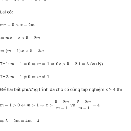
Lại có:
m
x
−
5
>
x
−
2
m
−
5
>
−
2
m
x
x
m
⇔
m
x
−
x
>
5
−
2
m
⇔
−
>
5
−
2
m
x
x
m
⇔
(
m
−
1
)
x
>
5
−
2
m
⇔
(
−
1
)
>
5
−
2
m
x
m
m
−
1
=
0
⇔
m
=
1
⇒
0
x
>
5
−
2.1
=
3
TH1:
(vô lý)
−
1
=
0
⇔
=
1
⇒
0
>
5
−
2.1
=
3
m
m
x
m
−
1
≠
0
⇔
m
≠
1
TH2:
−
1
≠
0
⇔
≠
1
m
m
Để hai bất phương trình đã cho có cùng tập nghiệm x > 4 thì
m
−
1
>
0
⇔
m
>
1
⇒
x
>
5
−
2
m
m
−
1
5
−
2
m
m
−
1
=
4
5
−
2
5
−
2
m
m
và
−
1
>
0
⇔
>
1
⇒
>
=
4
m
m
x
−
1
−
1
m
m
⇒
5
−
2
m
=
4
m
−
4
⇒
5
−
2
=
4
−
4
m
m
⇔
−
6
m
=
−
9