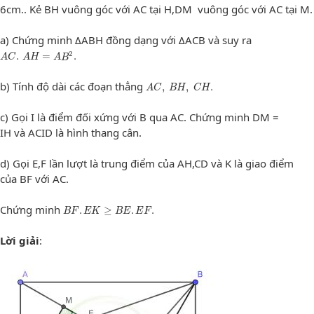
6cm.. Kẻ BH vuông góc với AC tại H,DM vuông góc với AC tại M.
a) Chứng minh ΔABH đồng dạng với ΔACB và suy ra
A
C
.
A
H
=
A
B
2
.
2
.
=
.
A
C
A
H
A
B
A
C
,
B
H
,
C
H
.
b) Tính độ dài các đoạn thẳng
,
,
.
A
C
B
H
C
H
c) Gọi I là điểm đối xứng với B qua AC. Chứng minh DM =
IH và ACID là hình thang cân.
d) Gọi E,F lần lượt là trung điểm của AH,CD và K là giao điểm
của BF với AC.
B
F
.
E
K
≥
B
E
.
E
F
.
Chứng minh
.
≥
.
.
B
F
E
K
B
E
E
F
Lời giải
: