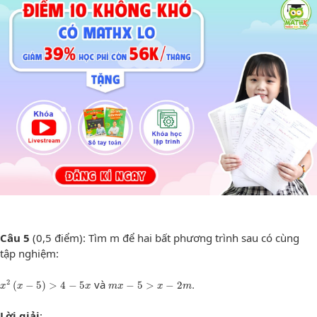
Câu 5
(0,5 điểm): Tìm m để hai bất phương trình sau có cùng
tập nghiệm:
x
2
(
x
−
5
)
>
4
−
5
x
m
x
−
5
>
x
−
2
m
.
và
2
(
−
5
)
>
4
−
5
−
5
>
−
2
.
x
x
x
m
x
x
m
Lời giải
: