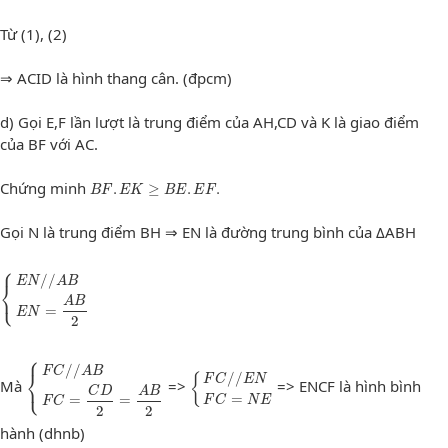
Từ (1), (2)
⇒ ACID là hình thang cân. (đpcm)
d) Gọi E,F lần lượt là trung điểm của AH,CD và K là giao điểm
của BF với AC.
B
F
.
E
K
≥
B
E
.
E
F
.
Chứng minh
.
≥
.
.
B
F
E
K
B
E
E
F
Gọi N là trung điểm BH ⇒ EN là đường trung bình của ΔABH
⎧
/
/
E
N
A
B
⎨
{
E
N
/
/
A
B
E
N
=
A
B
2
⎩
A
B
=
E
N
2
⎧
/
/
F
C
A
B
⎨
{
F
C
/
/
A
B
F
C
=
C
D
2
=
A
B
2
{
F
C
/
/
E
N
F
C
=
N
E
/
/
{
F
C
E
N
⎩
Mà
=>
=> ENCF là hình bình
C
D
A
B
=
=
=
F
C
N
E
F
C
2
2
hành (dhnb)