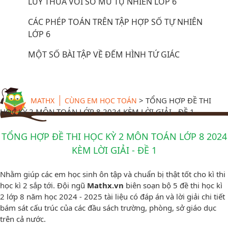
LŨY THỪA VỚI SỐ MŨ TỰ NHIÊN LỚP 6
CÁC PHÉP TOÁN TRÊN TẬP HỢP SỐ TỰ NHIÊN
LỚP 6
MỘT SỐ BÀI TẬP VỀ ĐẾM HÌNH TỨ GIÁC
>
TỔNG HỢP ĐỀ THI
MATHX
CÙNG EM HỌC TOÁN
HỌC KỲ 2 MÔN TOÁN LỚP 8 2024 KÈM LỜI GIẢI - ĐỀ 1
TỔNG HỢP ĐỀ THI HỌC KỲ 2 MÔN TOÁN LỚP 8 2024
KÈM LỜI GIẢI - ĐỀ 1
Nhằm giúp các em học sinh ôn tập và chuẩn bị thật tốt cho kì thi
học kì 2 sắp tới. Đội ngũ
Mathx.vn
biên soạn bộ 5 đề thi học kì
2 lớp 8 năm học 2024 - 2025 tài liệu có đáp án và lời giải chi tiết
bám sát cấu trúc của các đầu sách trường, phòng, sở giáo dục
trên cả nước.