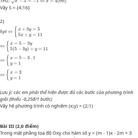
TH2:
−
3
=
−
1
⇔
=
4
(
)
√
x
x
t
m
Vậy S = {4;16}
2)
h
p
t
⇔
{
x
+
3
y
=
5
5
x
+
y
=
11
+
3
=
5
{
x
y
⇔
h
p
t
5
+
=
11
x
y
⇔
{
x
=
5
−
3
y
5
(
5
−
3
y
)
+
y
=
11
=
5
−
3
{
x
y
⇔
5
(
5
−
3
)
+
=
11
y
y
⇔
{
x
=
5
−
3
.
1
y
=
1
=
5
−
3
.
1
{
x
⇔
=
1
y
⇔
{
x
=
2
y
=
1
=
2
{
x
⇔
=
1
y
Lưu ý: các em phải thể hiện được đủ các bước của phương trình
giải (thiếu -0,25đ/1 bước)
Vậy hệ phương trình có nghiệm (x;y) = (2;1)
Bài III (2,0 điểm)
Trong mặt phẳng tọa độ Oxy cho hàm số y = (m - 1)x - 2m + 3
m
≠
1
(
d
m
)