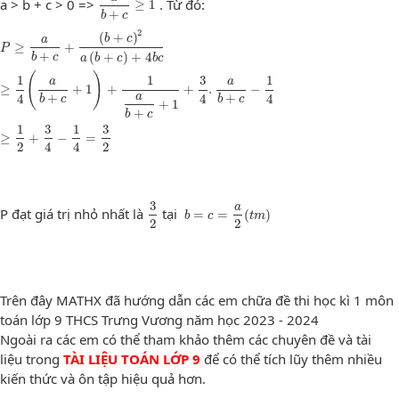
a > b + c > 0 =>
. Từ đó:
≥
1
+
b
c
2
P
≥
a
b
+
c
+
(
b
+
c
)
2
a
(
b
+
c
)
+
4
b
c
≥
1
4
(
a
b
+
c
+
1
)
+
1
a
b
+
c
+
1
+
3
4
.
a
b
+
c
−
1
4
(
+
)
b
c
a
≥
+
P
+
(
+
)
+
4
b
c
a
b
c
b
c
(
)
1
1
3
1
a
a
≥
+
1
+
+
.
−
a
4
+
4
+
4
b
c
b
c
+
1
+
b
c
1
3
1
3
≥
+
−
=
2
4
4
2
3
2
b
=
c
=
a
2
(
t
m
)
3
a
P đạt giá trị nhỏ nhất là
tại
=
=
(
)
b
c
t
m
2
2
Trên đây MATHX đã hướng dẫn các em chữa đề thi học kì 1 môn
toán lớp 9 THCS Trưng Vương năm học 2023 - 2024
Ngoài ra các em có thể tham khảo thêm các chuyên đề và tài
liệu trong
TÀI LIỆU TOÁN LỚP 9
để có thể tích lũy thêm nhiều
kiến thức và ôn tập hiệu quả hơn.