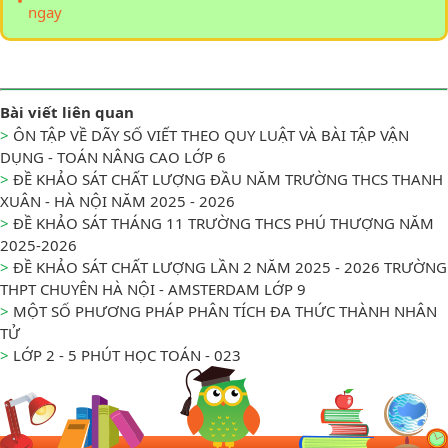
ngay
Bài viết liên quan
>
ÔN TẬP VỀ DÃY SỐ VIẾT THEO QUY LUẬT VÀ BÀI TẬP VẬN
DỤNG - TOÁN NÂNG CAO LỚP 6
>
ĐỀ KHẢO SÁT CHẤT LƯỢNG ĐẦU NĂM TRƯỜNG THCS THANH
XUÂN - HÀ NỘI NĂM 2025 - 2026
>
ĐỀ KHẢO SÁT THÁNG 11 TRƯỜNG THCS PHÚ THƯỢNG NĂM
2025-2026
>
ĐỀ KHẢO SÁT CHẤT LƯỢNG LẦN 2 NĂM 2025 - 2026 TRƯỜNG
THPT CHUYÊN HÀ NỘI - AMSTERDAM LỚP 9
>
MỘT SỐ PHƯƠNG PHÁP PHÂN TÍCH ĐA THỨC THÀNH NHÂN
TỬ
>
LỚP 2 - 5 PHÚT HỌC TOÁN - 023