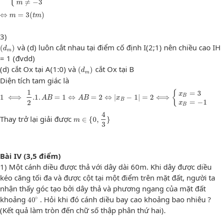
≠
−
3
m
⇔
m
=
3
(
t
m
)
⇔
=
3
(
)
m
t
m
3)
(
d
m
)
và (d) luôn cắt nhau tại điểm cố định I(2;1) nên chiều cao IH
(
)
d
m
= 1 (đvdd)
(
d
m
)
(d) cắt Ox tại A(1:0) và
cắt Ox tại B
(
)
d
m
Diện tích tam giác là
1
⟺
1
2
.1
.
A
B
=
1
⇔
A
B
=
2
⇔
|
x
B
−
1
|
=
2
⟺
{
x
B
=
3
x
B
=
−
1
1
=
3
{
x
1
⟺
.1
.
=
1
⇔
=
2
⇔
|
−
1
|
=
2
⟺
B
A
B
A
B
x
B
=
−
1
2
x
B
m
∈
{
0
,
4
3
}
4
Thay trở lại giải được
∈
{
0
,
}
m
3
Bài IV (3,5 điểm)
1) Một cánh diều được thả với dây dài 60m. Khi dây được diều
kéo căng tối đa và được cột tại một điểm trên mặt đất, người ta
nhận thấy góc tạo bởi dây thả và phương ngang của mặt đất
40
∘
∘
khoảng
. Hỏi khi đó cánh diều bay cao khoảng bao nhiêu ?
40
(Kết quả làm tròn đến chữ số thập phân thứ hai).