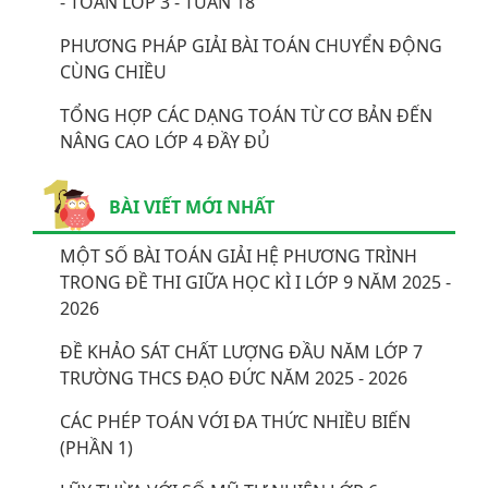
- TOÁN LỚP 3 - TUẦN 18
PHƯƠNG PHÁP GIẢI BÀI TOÁN CHUYỂN ĐỘNG
CÙNG CHIỀU
TỔNG HỢP CÁC DẠNG TOÁN TỪ CƠ BẢN ĐẾN
NÂNG CAO LỚP 4 ĐẦY ĐỦ
BÀI VIẾT MỚI NHẤT
MỘT SỐ BÀI TOÁN GIẢI HỆ PHƯƠNG TRÌNH
TRONG ĐỀ THI GIỮA HỌC KÌ I LỚP 9 NĂM 2025 -
2026
ĐỀ KHẢO SÁT CHẤT LƯỢNG ĐẦU NĂM LỚP 7
TRƯỜNG THCS ĐẠO ĐỨC NĂM 2025 - 2026
CÁC PHÉP TOÁN VỚI ĐA THỨC NHIỀU BIẾN
(PHẦN 1)