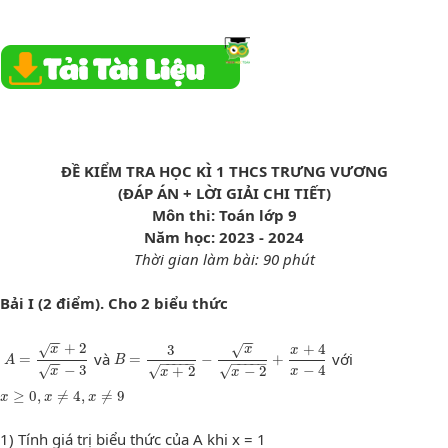
ĐỀ KIỂM TRA HỌC KÌ 1 THCS TRƯNG VƯƠNG
(ĐÁP ÁN + LỜI GIẢI CHI TIẾT)
Môn thi: Toán lớp 9
Năm học: 2023 - 2024
Thời gian làm bài: 90 phút
Bải I (2 điểm). Cho 2 biểu thức
−
−
−
−
+
2
A
=
x
+
2
x
−
3
B
=
3
x
+
2
−
x
x
−
2
+
x
+
4
x
−
4
3
+
4
√
√
x
x
x
và
với
=
=
−
+
A
B
−
−
−
−
−
−
−
−
−
−
−
−
−
4
−
3
√
√
√
+
2
−
2
x
x
x
x
x
≥
0
,
x
≠
4
,
x
≠
9
≥
0
,
≠
4
,
≠
9
x
x
x
1) Tính giá trị biểu thức của A khi x = 1