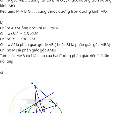
kính MO
Kết luận: M A B O , , , cùng thuộc đường tròn đường kính MO.
b)
Chỉ ra AB vuông góc với MO tại K
O
A
2
=
O
K
.
O
M
Chỉ ra
2
=
.
O
A
O
K
O
M
R
2
=
O
K
.
O
M
Chỉ ra
2
=
.
R
O
K
O
M
Chỉ ra AI là phân giác góc MAB ( hoặc BI là phân giác góc MBA)
Chỉ ra: MI là phân giác góc AMB
Tam giác MAB có I là giao của hai đường phân giác nên I là tâm
nội tiếp
c)