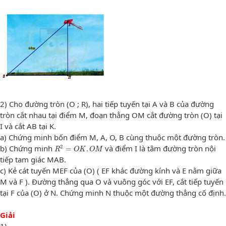
2) Cho đường tròn (O ; R), hai tiếp tuyến tại A và B của đường
tròn cắt nhau tại điểm M, đoạn thẳng OM cắt đường tròn (O) tại
I và cắt AB tại K.
a) Chứng minh bốn điểm M, A, O, B cùng thuộc một đường tròn.
R
2
=
O
K
.
O
M
b) Chứng minh
và điểm I là tâm đường tròn nội
2
=
.
R
O
K
O
M
tiếp tam giác MAB.
c) Kẻ cát tuyến MEF của (O) ( EF khác đường kính và E nằm giữa
M và F ). Đường thẳng qua O và vuông góc với EF, cắt tiếp tuyến
tại F của (O) ở N. Chứng minh N thuộc một đường thẳng cố định.
Giải
1)