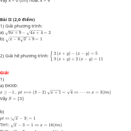
Vậy x = 0 (tm) hoặc x > 9
Bài II (2,0 điểm)
1) Giải phương trình:
9
x
+
9
−
4
x
+
4
=
2
−
−
−
−
−
−
−
−
−
−
a)
√
√
9
+
9
−
4
+
4
=
2
x
x
x
−
6
x
+
9
=
1
−
−
−
−
−
−
−
−
−
−
−
−
b)
−
6
+
9
=
1
√
√
x
x
{
2
(
x
+
y
)
−
(
x
−
y
)
=
5
3
(
x
+
y
)
+
2
(
x
−
y
)
=
11
2
(
+
)
−
(
−
)
=
5
{
x
y
x
y
2) Giải hệ phương trình:
3
(
+
)
+
2
(
−
)
=
11
x
y
x
y
Giải
1)
a) ĐKXĐ:
x
≥
−
1
,
p
t
⟺
(
3
−
2
)
x
+
1
=
4
⇔
⋯
⇔
x
=
3
(
t
m
)
–
−
−
−
−
−
√
√
≥
−
1
,
⟺
(
3
−
2
)
+
1
=
4
⇔
⋯
⇔
=
3
(
)
x
p
t
x
x
t
m
S
=
{
3
}
Vậy
=
{
3
}
S
b)
p
t
⇔
|
x
−
3
|
=
1
−
−
⇔
|
−
3
|
=
1
√
p
t
x
x
−
3
=
1
⇔
x
=
16
(
t
m
)
−
−
TH1:
−
3
=
1
⇔
=
16
(
)
√
x
x
t
m
x
−
3
=
−
1
⇔
x
=
4
(
t
m
)
−
−