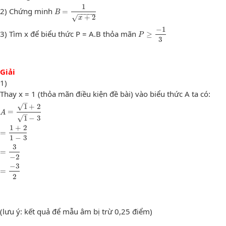
B
=
1
x
+
2
1
2) Chứng minh
=
B
−
−
−
−
−
√
+
2
x
P
≥
−
1
3
−
1
3) Tìm x để biểu thức P = A.B thỏa mãn
≥
P
3
Giải
1)
Thay x = 1 (thỏa mãn điều kiện đề bài) vào biểu thức A ta có:
–
A
=
1
+
2
1
−
3
=
1
+
2
1
−
3
=
3
−
2
=
−
3
2
√
1
+
2
=
A
–
√
1
−
3
1
+
2
=
1
−
3
3
=
−
2
−
3
=
2
(lưu ý: kết quả để mẫu âm bị trừ 0,25 điểm)