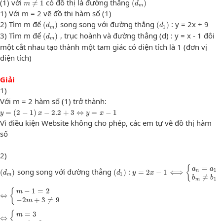
(1) với
có đồ thị là đường thẳng
≠
1
(
)
m
d
m
1) Với m = 2 vẽ đồ thị hàm số (1)
(
d
m
)
(
d
1
)
2) Tìm m để
song song với đường thẳng
: y = 2x + 9
(
)
(
)
d
d
1
m
(
d
m
)
3) Tìm m để
, trục hoành và đường thẳng (d) : y = x - 1 đôi
(
)
d
m
một cắt nhau tạo thành một tam giác có diện tích là 1 (đơn vị
diện tích)
Giải
1)
Với m = 2 hàm số (1) trở thành:
y
=
(
2
−
1
)
x
−
2.2
+
3
⇔
y
=
x
−
1
=
(
2
−
1
)
−
2.2
+
3
⇔
=
−
1
y
x
y
x
Vì điều kiện Website không cho phép, các em tự vẽ đồ thị hàm
số
2)
(
d
m
)
(
d
1
)
y
=
2
x
−
1
⟺
{
a
n
=
a
1
b
m
≠
b
1
=
{
a
a
1
song song với đường thẳng
:
n
(
)
(
)
=
2
−
1
⟺
d
d
y
x
1
m
≠
b
b
1
m
⇔
{
m
−
1
=
2
−
2
m
+
3
≠
9
−
1
=
2
{
m
⇔
−
2
+
3
≠
9
m
⇔
{
m
=
3
m
≠
−
3
=
3
{
m
⇔