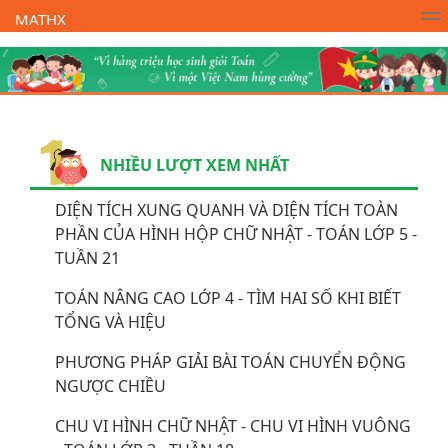
MATHX
Trường Toán Online MATHX
Học toán
- Lớp 1
NHIỀU LƯỢT XEM NHẤT
DIỆN TÍCH XUNG QUANH VÀ DIỆN TÍCH TOÀN
PHẦN CỦA HÌNH HỘP CHỮ NHẬT - TOÁN LỚP 5 -
TUẦN 21
TOÁN NÂNG CAO LỚP 4 - TÌM HAI SỐ KHI BIẾT
TỔNG VÀ HIỆU
PHƯƠNG PHÁP GIẢI BÀI TOÁN CHUYỂN ĐỘNG
NGƯỢC CHIỀU
CHU VI HÌNH CHỮ NHẬT - CHU VI HÌNH VUÔNG