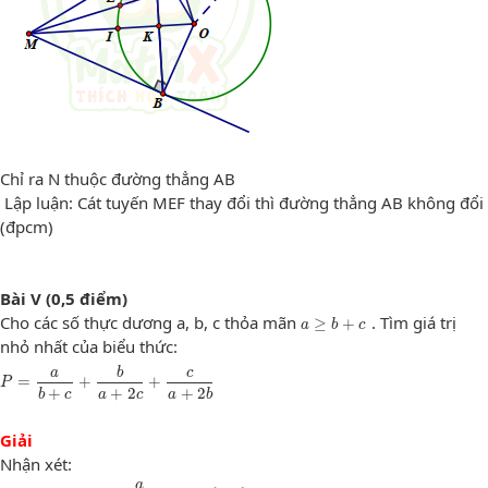
Chỉ ra N thuộc đường thẳng AB
Lập luận: Cát tuyến MEF thay đổi thì đường thẳng AB không đổi
(đpcm)
Bài V (0,5 điểm)
a
≥
b
+
c
Cho các số thực dương a, b, c thỏa mãn
. Tìm giá trị
≥
+
a
b
c
nhỏ nhất của biểu thức:
P
=
a
b
+
c
+
b
a
+
2
c
+
c
a
+
2
b
a
b
c
=
+
+
P
+
+
2
+
2
b
c
a
c
a
b
Giải
Nhận xét:
a
b
+
c
≥
1
a