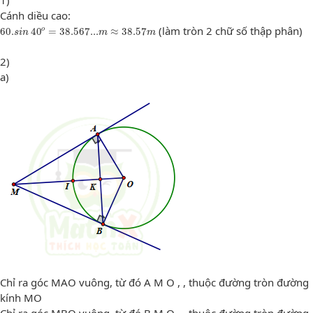
Cánh diều cao:
60.
s
i
n
40
o
=
38.567...
m
≈
38.57
m
(làm tròn 2 chữ số thập phân)
o
60.
40
=
38.567...
≈
38.57
s
i
n
m
m
2)
a)
Chỉ ra góc MAO vuông, từ đó A M O , , thuộc đường tròn đường
kính MO
Chỉ ra góc MBO vuông, từ đó B M O , , thuộc đường tròn đường