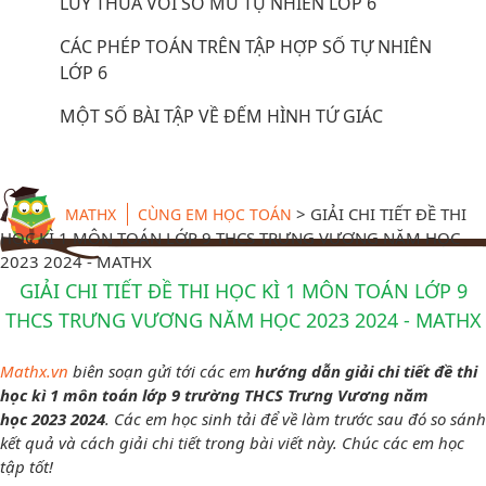
LŨY THỪA VỚI SỐ MŨ TỰ NHIÊN LỚP 6
CÁC PHÉP TOÁN TRÊN TẬP HỢP SỐ TỰ NHIÊN
LỚP 6
MỘT SỐ BÀI TẬP VỀ ĐẾM HÌNH TỨ GIÁC
>
GIẢI CHI TIẾT ĐỀ THI
MATHX
CÙNG EM HỌC TOÁN
HỌC KÌ 1 MÔN TOÁN LỚP 9 THCS TRƯNG VƯƠNG NĂM HỌC
2023 2024 - MATHX
GIẢI CHI TIẾT ĐỀ THI HỌC KÌ 1 MÔN TOÁN LỚP 9
THCS TRƯNG VƯƠNG NĂM HỌC 2023 2024 - MATHX
Mathx.vn
biên soạn gửi tới các em
hướng dẫn giải chi tiết
đề thi
học kì 1 môn toán lớp 9 trường THCS Trưng Vương năm
học 2023 2024
. Các em học sinh tải để về làm trước sau đó so sánh
kết quả và cách giải chi tiết trong bài viết này. Chúc các em học
tập tốt!