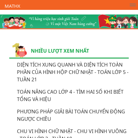
MATHX
Trường Toán Online MATHX
Học toán
- Lớp 1
NHIỀU LƯỢT XEM NHẤT
DIỆN TÍCH XUNG QUANH VÀ DIỆN TÍCH TOÀN
PHẦN CỦA HÌNH HỘP CHỮ NHẬT - TOÁN LỚP 5 -
TUẦN 21
TOÁN NÂNG CAO LỚP 4 - TÌM HAI SỐ KHI BIẾT
TỔNG VÀ HIỆU
PHƯƠNG PHÁP GIẢI BÀI TOÁN CHUYỂN ĐỘNG
NGƯỢC CHIỀU
CHU VI HÌNH CHỮ NHẬT - CHU VI HÌNH VUÔNG