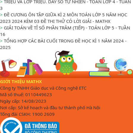
>
TRIỆU VÀ LỚP TRIỆU. DÃY SỐ TỰ NHIÊN - TOÁN LỚP 4 - TUẦN
3
>
ĐỀ CƯƠNG ÔN TẬP GIỮA KÌ 2 MÔN TOÁN LỚP 5 NĂM HỌC
2023 2024 KÈM 03 ĐỀ THI THỬ CÓ LỜI GIẢI - MATHX
>
GIẢI TOÁN VỀ TỈ SỐ PHẦN TRĂM (TIẾP) - TOÁN LỚP 5 - TUẦN
16
>
TỔNG HỢP CÁC BÀI CUỐI TRONG ĐỀ HỌC KÌ 1 NĂM 2024 -
2025
GIỚI THIỆU MATHX
Công ty TNHH Giáo dục và Công nghệ ETC
Mã số thuế: 0110449623
Ngày cấp: 14/08/2023
Nơi cấp: Sở kế hoạch và đầu tư thành phố Hà Nội
Tổng đài CSKH: 1900 2609