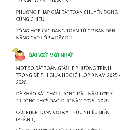
- TOÁN LỚP 3 - TUẦN 18
PHƯƠNG PHÁP GIẢI BÀI TOÁN CHUYỂN ĐỘNG
CÙNG CHIỀU
TỔNG HỢP CÁC DẠNG TOÁN TỪ CƠ BẢN ĐẾN
NÂNG CAO LỚP 4 ĐẦY ĐỦ
BÀI VIẾT MỚI NHẤT
MỘT SỐ BÀI TOÁN GIẢI HỆ PHƯƠNG TRÌNH
TRONG ĐỀ THI GIỮA HỌC KÌ I LỚP 9 NĂM 2025 -
2026
ĐỀ KHẢO SÁT CHẤT LƯỢNG ĐẦU NĂM LỚP 7
TRƯỜNG THCS ĐẠO ĐỨC NĂM 2025 - 2026
CÁC PHÉP TOÁN VỚI ĐA THỨC NHIỀU BIẾN
(PHẦN 1)