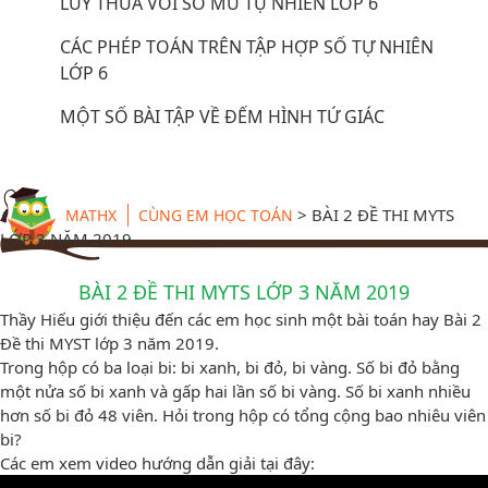
LŨY THỪA VỚI SỐ MŨ TỰ NHIÊN LỚP 6
CÁC PHÉP TOÁN TRÊN TẬP HỢP SỐ TỰ NHIÊN
LỚP 6
MỘT SỐ BÀI TẬP VỀ ĐẾM HÌNH TỨ GIÁC
>
BÀI 2 ĐỀ THI MYTS
MATHX
CÙNG EM HỌC TOÁN
LỚP 3 NĂM 2019
BÀI 2 ĐỀ THI MYTS LỚP 3 NĂM 2019
Thầy Hiếu giới thiệu đến các em học sinh một bài toán hay Bài 2
Đề thi MYST lớp 3 năm 2019.
Trong hộp có ba loại bi: bi xanh, bi đỏ, bi vàng. Số bi đỏ bằng
một nửa số bi xanh và gấp hai lần số bi vàng. Số bi xanh nhiều
hơn số bi đỏ 48 viên. Hỏi trong hộp có tổng cộng bao nhiêu viên
bi?
Các em xem video hướng dẫn giải tại đây: