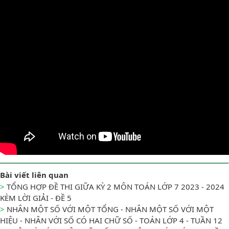
Bài viết liên quan
>
TỔNG HỢP ĐỀ THI GIỮA KỲ 2 MÔN TOÁN LỚP 7 2023 - 2024
KÈM LỜI GIẢI - ĐỀ 5
>
NHÂN MỘT SỐ VỚI MỘT TỔNG - NHÂN MỘT SỐ VỚI MỘT
HIỆU - NHÂN VỚI SỐ CÓ HAI CHỮ SỐ - TOÁN LỚP 4 - TUẦN 12