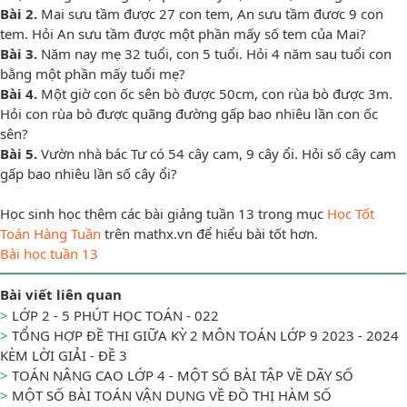
Bài 2.
Mai sưu tầm được 27 con tem, An sưu tầm đươc 9 con
tem. Hỏi An sưu tầm được một phần mấy số tem của Mai?
Bài 3.
Năm nay mẹ 32 tuổi, con 5 tuổi. Hỏi 4 năm sau tuổi con
bằng một phần mấy tuổi mẹ?
Bài 4.
Một giờ con ốc sên bò được 50cm, con rùa bò được 3m.
Hỏi con rùa bò được quãng đường gấp bao nhiêu lần con ốc
sên?
Bài 5.
Vườn nhà bác Tư có 54 cây cam, 9 cây ổi. Hỏi số cây cam
gấp bao nhiêu lần số cây ổi?
Học sinh học thêm các bài giảng tuần 13 trong mục
Học Tốt
Toán Hàng Tuần
trên mathx.vn để hiểu bài tốt hơn.
Bài học tuần 13
Bài viết liên quan
>
LỚP 2 - 5 PHÚT HỌC TOÁN - 022
>
TỔNG HỢP ĐỀ THI GIỮA KỲ 2 MÔN TOÁN LỚP 9 2023 - 2024
KÈM LỜI GIẢI - ĐỀ 3
>
TOÁN NÂNG CAO LỚP 4 - MỘT SỐ BÀI TẬP VỀ DÃY SỐ
>
MỘT SỐ BÀI TOÁN VẬN DỤNG VỀ ĐỒ THỊ HÀM SỐ