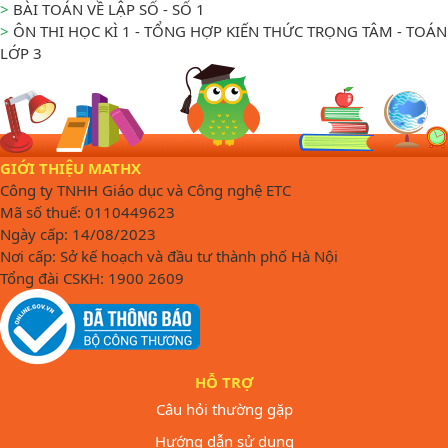
>
BÀI TOÁN VỀ LẬP SỐ - SỐ 1
>
ÔN THI HỌC KÌ 1 - TỔNG HỢP KIẾN THỨC TRỌNG TÂM - TOÁN
LỚP 3
GIỚI THIỆU MATHX
Công ty TNHH Giáo dục và Công nghệ ETC
Mã số thuế: 0110449623
Ngày cấp: 14/08/2023
Nơi cấp: Sở kế hoạch và đầu tư thành phố Hà Nội
Tổng đài CSKH: 1900 2609
HỖ TRỢ
Câu hỏi thường gặp
Hướng dẫn sử dụng