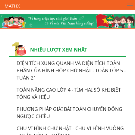
MATHX
Trường Toán Online MATHX
Học toán
- Lớp 1
NHIỀU LƯỢT XEM NHẤT
DIỆN TÍCH XUNG QUANH VÀ DIỆN TÍCH TOÀN
PHẦN CỦA HÌNH HỘP CHỮ NHẬT - TOÁN LỚP 5 -
TUẦN 21
TOÁN NÂNG CAO LỚP 4 - TÌM HAI SỐ KHI BIẾT
TỔNG VÀ HIỆU
PHƯƠNG PHÁP GIẢI BÀI TOÁN CHUYỂN ĐỘNG
NGƯỢC CHIỀU
CHU VI HÌNH CHỮ NHẬT - CHU VI HÌNH VUÔNG