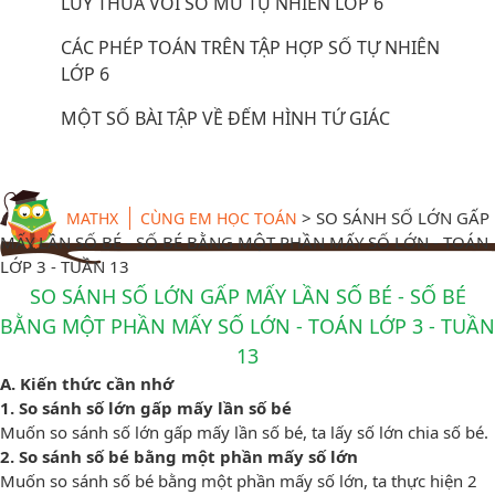
LŨY THỪA VỚI SỐ MŨ TỰ NHIÊN LỚP 6
CÁC PHÉP TOÁN TRÊN TẬP HỢP SỐ TỰ NHIÊN
LỚP 6
MỘT SỐ BÀI TẬP VỀ ĐẾM HÌNH TỨ GIÁC
>
SO SÁNH SỐ LỚN GẤP
MATHX
CÙNG EM HỌC TOÁN
MẤY LẦN SỐ BÉ - SỐ BÉ BẰNG MỘT PHẦN MẤY SỐ LỚN - TOÁN
LỚP 3 - TUẦN 13
SO SÁNH SỐ LỚN GẤP MẤY LẦN SỐ BÉ - SỐ BÉ
BẰNG MỘT PHẦN MẤY SỐ LỚN - TOÁN LỚP 3 - TUẦN
13
A. Kiến thức cần nhớ
1. So sánh số lớn gấp mấy lần số bé
Muốn so sánh số lớn gấp mấy lần số bé, ta lấy số lớn chia số bé.
2. So sánh số bé bằng một phần mấy số lớn
Muốn so sánh số bé bằng một phần mấy số lớn, ta thực hiện 2