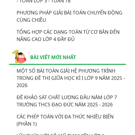
- TOÁN LỚP 3 - TUẦN 18
PHƯƠNG PHÁP GIẢI BÀI TOÁN CHUYỂN ĐỘNG
CÙNG CHIỀU
TỔNG HỢP CÁC DẠNG TOÁN TỪ CƠ BẢN ĐẾN
NÂNG CAO LỚP 4 ĐẦY ĐỦ
BÀI VIẾT MỚI NHẤT
MỘT SỐ BÀI TOÁN GIẢI HỆ PHƯƠNG TRÌNH
TRONG ĐỀ THI GIỮA HỌC KÌ I LỚP 9 NĂM 2025 -
2026
ĐỀ KHẢO SÁT CHẤT LƯỢNG ĐẦU NĂM LỚP 7
TRƯỜNG THCS ĐẠO ĐỨC NĂM 2025 - 2026
CÁC PHÉP TOÁN VỚI ĐA THỨC NHIỀU BIẾN
(PHẦN 1)