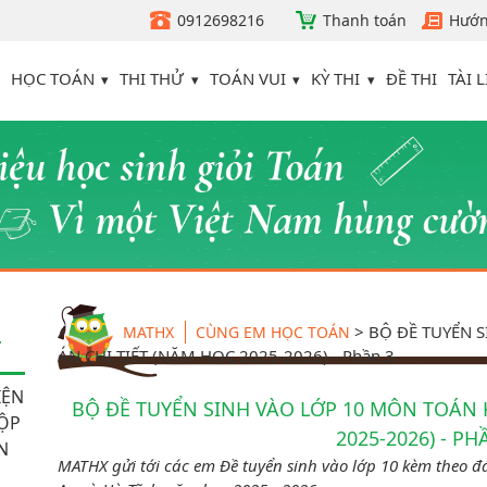
0912698216
Thanh toán
Hướn
HỌC TOÁN
THI THỬ
TOÁN VUI
KỲ THI
TÀI L
ĐỀ THI
>
BỘ ĐỀ TUYỂN 
MATHX
CÙNG EM HỌC TOÁN
T
ÁN CHI TIẾT (NĂM HỌC 2025-2026) - Phần 3
IỆN
BỘ ĐỀ TUYỂN SINH VÀO LỚP 10 MÔN TOÁN 
HỘP
2025-2026) - PH
N
MATHX gửi tới các em Đề tuyển sinh vào lớp 10 kèm theo đ