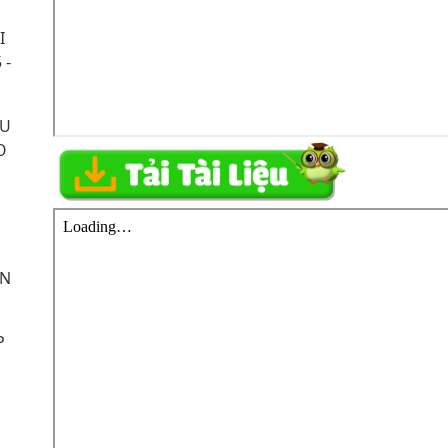
I
 -
ẦU
O
ÊN
P