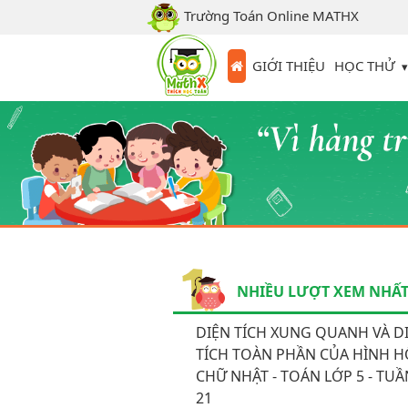
Trường Toán Online MATHX
HỌC THỬ
GIỚI THIỆU
NHIỀU LƯỢT XEM NHẤ
DIỆN TÍCH XUNG QUANH VÀ D
TÍCH TOÀN PHẦN CỦA HÌNH 
CHỮ NHẬT - TOÁN LỚP 5 - TUẦ
21