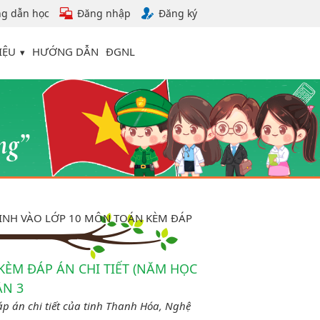
g dẫn học
Đăng nhập
Đăng ký
IỆU
HƯỚNG DẪN
ĐGNL
SINH VÀO LỚP 10 MÔN TOÁN KÈM ĐÁP
KÈM ĐÁP ÁN CHI TIẾT (NĂM HỌC
ẦN 3
áp án chi tiết của tinh Thanh Hóa, Nghệ