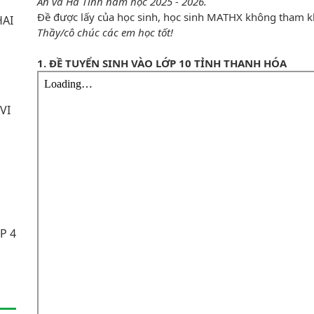
An và Hà Tĩnh năm học 2025 - 2026.
Đề được lấy của học sinh, học sinh MATHX không tham kh
HAI
Thầy/cô chúc các em học tốt!
1. ĐỀ TUYỂN SINH VÀO LỚP 10 TỈNH THANH HÓA
VI
P 4