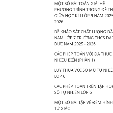
MỘT SỐ BÀI TOÁN GIẢI HỆ
PHƯƠNG TRÌNH TRONG ĐỀ TH
GIỮA HỌC KÌ I LỚP 9 NĂM 2025
2026
ĐỀ KHẢO SÁT CHẤT LƯỢNG Đ
NĂM LỚP 7 TRƯỜNG THCS ĐẠ
ĐỨC NĂM 2025 - 2026
CÁC PHÉP TOÁN VỚI ĐA THỨC
NHIỀU BIẾN (PHẦN 1)
LŨY THỪA VỚI SỐ MŨ TỰ NHI
LỚP 6
CÁC PHÉP TOÁN TRÊN TẬP HỢ
SỐ TỰ NHIÊN LỚP 6
MỘT SỐ BÀI TẬP VỀ ĐẾM HÌNH
TỨ GIÁC