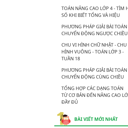
TOÁN NÂNG CAO LỚP 4 - TÌM 
SỐ KHI BIẾT TỔNG VÀ HIỆU
PHƯƠNG PHÁP GIẢI BÀI TOÁN
CHUYỂN ĐỘNG NGƯỢC CHIỀU
CHU VI HÌNH CHỮ NHẬT - CHU 
HÌNH VUÔNG - TOÁN LỚP 3 -
TUẦN 18
PHƯƠNG PHÁP GIẢI BÀI TOÁN
CHUYỂN ĐỘNG CÙNG CHIỀU
TỔNG HỢP CÁC DẠNG TOÁN
TỪ CƠ BẢN ĐẾN NÂNG CAO LỚ
ĐẦY ĐỦ
BÀI VIẾT MỚI NHẤT