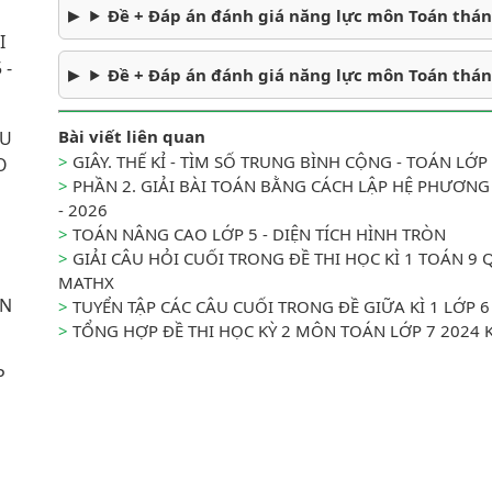
Đề + Đáp án đánh giá năng lực môn Toán tháng
I
 -
Đề + Đáp án đánh giá năng lực môn Toán tháng
Bài viết liên quan
ẦU
>
GIÂY. THẾ KỈ - TÌM SỐ TRUNG BÌNH CỘNG - TOÁN LỚP 
O
>
PHẦN 2. GIẢI BÀI TOÁN BẰNG CÁCH LẬP HỆ PHƯƠNG
- 2026
>
TOÁN NÂNG CAO LỚP 5 - DIỆN TÍCH HÌNH TRÒN
>
GIẢI CÂU HỎI CUỐI TRONG ĐỀ THI HỌC KÌ 1 TOÁN 9 
MATHX
ÊN
>
TUYỂN TẬP CÁC CÂU CUỐI TRONG ĐỀ GIỮA KÌ 1 LỚP 6
>
TỔNG HỢP ĐỀ THI HỌC KỲ 2 MÔN TOÁN LỚP 7 2024 KÈ
P