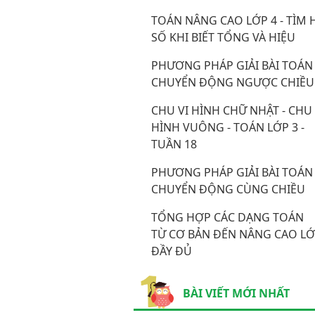
TOÁN NÂNG CAO LỚP 4 - TÌM 
SỐ KHI BIẾT TỔNG VÀ HIỆU
PHƯƠNG PHÁP GIẢI BÀI TOÁN
CHUYỂN ĐỘNG NGƯỢC CHIỀU
CHU VI HÌNH CHỮ NHẬT - CHU 
HÌNH VUÔNG - TOÁN LỚP 3 -
TUẦN 18
PHƯƠNG PHÁP GIẢI BÀI TOÁN
CHUYỂN ĐỘNG CÙNG CHIỀU
TỔNG HỢP CÁC DẠNG TOÁN
TỪ CƠ BẢN ĐẾN NÂNG CAO LỚ
ĐẦY ĐỦ
BÀI VIẾT MỚI NHẤT