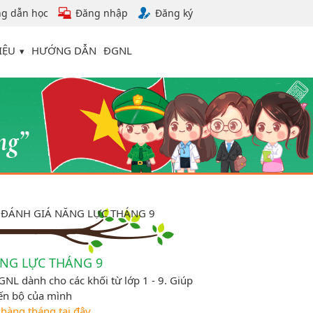
g dẫn học
Đăng nhập
Đăng ký
IỆU
HƯỚNG DẪN
ĐGNL
I ĐÁNH GIÁ NĂNG LỰC THÁNG 9
ĂNG LỰC THÁNG 9
NL dành cho các khối từ lớp 1 - 9. Giúp
iến bộ của mình
 hàng tháng tại đây