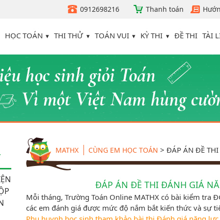
0912698216
Thanh toán
Hướn
HỌC TOÁN
THI THỬ
TOÁN VUI
KỲ THI
TÀI L
ĐỀ THI
>
ĐÁP ÁN ĐỀ TH
MATHX
CÙNG EM HỌC TOÁN
T
IỆN
ĐÁP ÁN ĐỀ THI ĐÁNH GIÁ N
HỘP
Mỗi tháng, Trường Toán Online MATHX có bài kiểm tra ĐG
N
các em đánh giá được mức độ nắm bắt kiến thức và sự t
Phụ huynh học sinh tham khảo bài thi Đánh giá năng lực