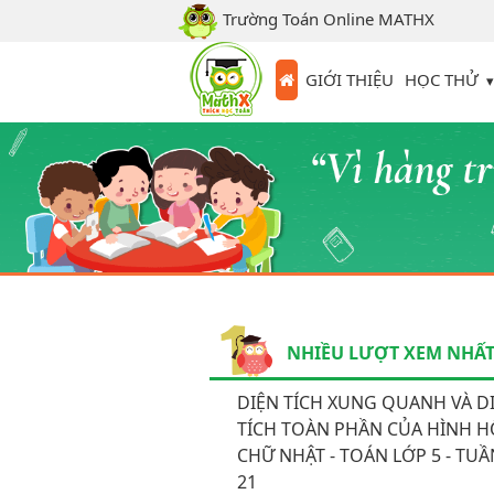
Trường Toán Online MATHX
HỌC THỬ
GIỚI THIỆU
NHIỀU LƯỢT XEM NHẤ
DIỆN TÍCH XUNG QUANH VÀ D
TÍCH TOÀN PHẦN CỦA HÌNH 
CHỮ NHẬT - TOÁN LỚP 5 - TUẦ
21