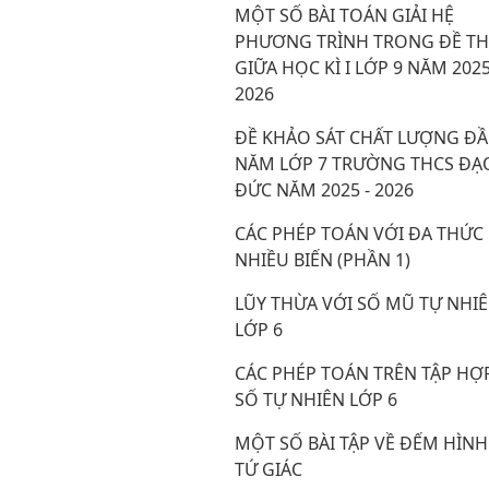
MỘT SỐ BÀI TOÁN GIẢI HỆ
PHƯƠNG TRÌNH TRONG ĐỀ TH
GIỮA HỌC KÌ I LỚP 9 NĂM 2025
2026
ĐỀ KHẢO SÁT CHẤT LƯỢNG Đ
NĂM LỚP 7 TRƯỜNG THCS ĐẠ
ĐỨC NĂM 2025 - 2026
CÁC PHÉP TOÁN VỚI ĐA THỨC
NHIỀU BIẾN (PHẦN 1)
LŨY THỪA VỚI SỐ MŨ TỰ NHI
LỚP 6
CÁC PHÉP TOÁN TRÊN TẬP HỢ
SỐ TỰ NHIÊN LỚP 6
MỘT SỐ BÀI TẬP VỀ ĐẾM HÌNH
TỨ GIÁC