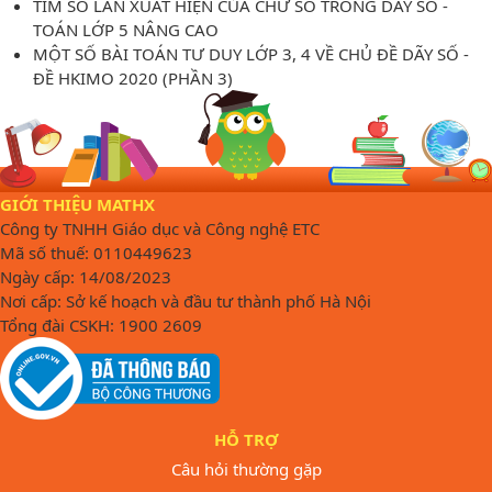
TÌM SỐ LẦN XUẤT HIỆN CỦA CHỮ SỐ TRONG DÃY SỐ -
TOÁN LỚP 5 NÂNG CAO
MỘT SỐ BÀI TOÁN TƯ DUY LỚP 3, 4 VỀ CHỦ ĐỀ DÃY SỐ -
ĐỀ HKIMO 2020 (PHẦN 3)
GIỚI THIỆU MATHX
Công ty TNHH Giáo dục và Công nghệ ETC
Mã số thuế: 0110449623
Ngày cấp: 14/08/2023
Nơi cấp: Sở kế hoạch và đầu tư thành phố Hà Nội
Tổng đài CSKH: 1900 2609
HỖ TRỢ
Câu hỏi thường gặp