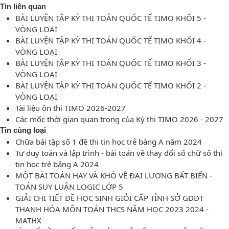
Tin liên quan
BÀI LUYỆN TẬP KỲ THI TOÁN QUỐC TẾ TIMO KHỐI 5 -
VÒNG LOẠI
BÀI LUYỆN TẬP KỲ THI TOÁN QUỐC TẾ TIMO KHỐI 4 -
VÒNG LOẠI
BÀI LUYỆN TẬP KỲ THI TOÁN QUỐC TẾ TIMO KHỐI 3 -
VÒNG LOẠI
BÀI LUYỆN TẬP KỲ THI TOÁN QUỐC TẾ TIMO KHỐI 2 -
VÒNG LOẠI
Tài liệu ôn thi TIMO 2026-2027
Các mốc thời gian quan trọng của Kỳ thi TIMO 2026 - 2027
Tin cùng loại
Chữa bài tập số 1 đề thi tin học trẻ bảng A năm 2024
Tư duy toán và lập trình - bài toán về thay đổi số chữ số thi
tin học trẻ bảng A 2024
MỘT BÀI TOÁN HAY VÀ KHÓ VỀ ĐẠI LƯỢNG BẤT BIẾN -
TOÁN SUY LUẬN LOGIC LỚP 5
GIẢI CHI TIẾT ĐỀ HỌC SINH GIỎI CẤP TỈNH SỞ GDĐT
THANH HÓA MÔN TOÁN THCS NĂM HỌC 2023 2024 -
MATHX