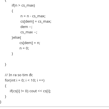
if(n > cs_max)
{
n = n - cs_max;
cs[dem] = cs_max;
dem --;
cs_max --;
}else{
cs[dem] = n;
n = 0;
}
}
// In ra so tim đc
for(int i = 0; i < 10; i ++)
{
if(cs[i] != 0) cout << cs[i];
}
}