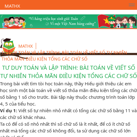
MATHX
Trường Toán Online MATHX
Học toán
- Lớp 1
MATHX
TƯ DUY TOÁN VÀ LẬP TRÌNH: BÀI TOÁN VỀ VIẾT SỐ TỰ NHIÊN
THỎA MÃN ĐIỀU KIỆN TỔNG CÁC CHỮ SỐ
TƯ DUY TOÁN VÀ LẬP TRÌNH: BÀI TOÁN VỀ VIẾT SỐ
TỰ NHIÊN THỎA MÃN ĐIỀU KIỆN TỔNG CÁC CHỮ SỐ
Trong bài viết tìm tòi học toán này, thầy Hiếu giới thiệu các em
học sinh một bài toán về viết số thỏa mãn điều kiện tổng các chữ
số bằng 1 số cho trước. Bài tập này thuộc chương trình toán lớp
4, 5 của tiểu học.
Ví dụ 1:
Viết số tự nhiên nhỏ nhất có tổng các chữ số bằng 11 và
các chữ số khác nhau.
Ta có để có số nhỏ nhất thì số chữ số là ít nhất, để có ít chữ số
nhất mà tổng các chữ số không đổi, ta sử dụng các chữ số lớn