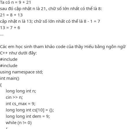
Ta có n = 9 + 21
sau đó cập nhật n là 21, chữ số lớn nhất có thể là 8:
21 = 8 + 13
cập nhật n là 13; chữ số lớn nhất có thể là 8 - 1 = 7
13 = 7 + 6
...
Các em học sinh tham khảo code của thầy Hiếu bằng ngôn ngữ
C++ như dưới đây:
#include
#include
using namespace std;
int main()
{
long long int n;
cin >> n;
int cs_max = 9;
long long int cs[10] = {};
long long int dem = 9;
while (n != 0)
{