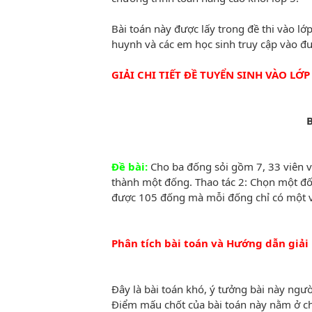
Bài toán này được lấy trong đề thi vào l
huynh và các em học sinh truy cập vào đư
GIẢI CHI TIẾT ĐỀ TUYỂN SINH VÀO LỚ
B
Đề bài:
Cho ba đống sỏi gồm 7, 33 viên và
thành một đống. Thao tác 2: Chọn một đốn
được 105 đống mà mỗi đống chỉ có một vi
Phân tích bài toán và Hướng dẫn giải
Đây là bài toán khó, ý tưởng bài này ngườ
Điểm mấu chốt của bài toán này nằm ở chỗ,