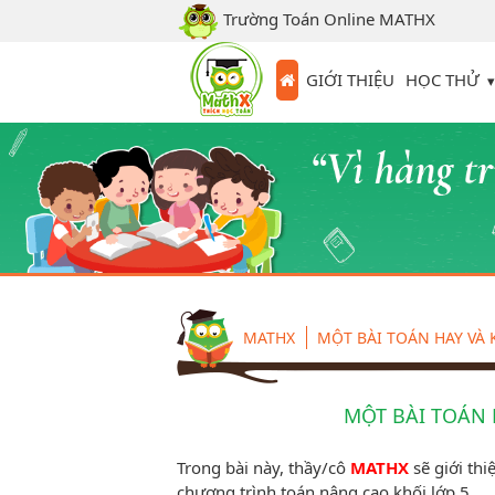
Trường Toán Online MATHX
HỌC THỬ
GIỚI THIỆU
MATHX
MỘT BÀI TOÁN HAY VÀ 
MỘT BÀI TOÁN 
Trong bài này, thầy/cô
MATHX
sẽ giới th
chương trình toán nâng cao khối lớp 5.