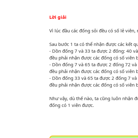
Lời giải
Vì lúc đầu các đống sỏi đều có số lẻ viên
Sau bước 1 ta có thể nhận được các kết q
- Dồn đống 7 và 33 ta được 2 đống: 40 và 
đều phải nhận được các đống có số viên bi
- Dồn đống 7 và 65 ta được 2 đống 72 và 3
đều phải nhận được các đống có số viên bi
- Dồn đống 33 và 65 ta được 2 đống 7 và 9
đều phải nhận được các đống có số viên bi
Như vậy, dù thế nào, ta cũng luôn nhận đ
đống có 1 viên được.