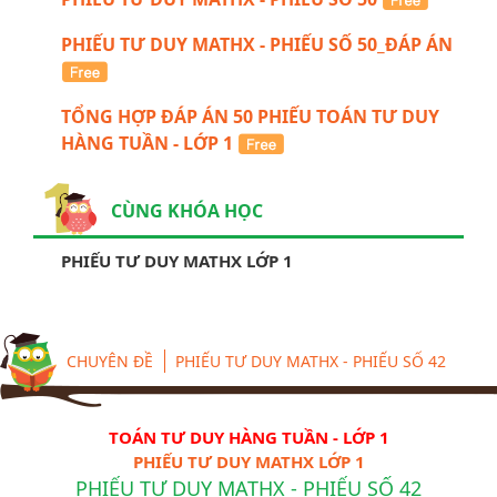
PHIẾU TƯ DUY MATHX - PHIẾU SỐ 50_ĐÁP ÁN
TỔNG HỢP ĐÁP ÁN 50 PHIẾU TOÁN TƯ DUY
HÀNG TUẦN - LỚP 1
CÙNG KHÓA HỌC
PHIẾU TƯ DUY MATHX LỚP 1
CHUYÊN ĐỀ
PHIẾU TƯ DUY MATHX - PHIẾU SỐ 42
TOÁN TƯ DUY HÀNG TUẦN - LỚP 1
PHIẾU TƯ DUY MATHX LỚP 1
PHIẾU TƯ DUY MATHX - PHIẾU SỐ 42