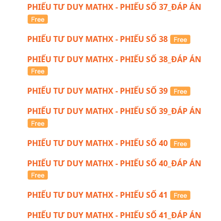
PHIẾU TƯ DUY MATHX - PHIẾU SỐ 37_ĐÁP ÁN
PHIẾU TƯ DUY MATHX - PHIẾU SỐ 38
PHIẾU TƯ DUY MATHX - PHIẾU SỐ 38_ĐÁP ÁN
PHIẾU TƯ DUY MATHX - PHIẾU SỐ 39
PHIẾU TƯ DUY MATHX - PHIẾU SỐ 39_ĐÁP ÁN
PHIẾU TƯ DUY MATHX - PHIẾU SỐ 40
PHIẾU TƯ DUY MATHX - PHIẾU SỐ 40_ĐÁP ÁN
PHIẾU TƯ DUY MATHX - PHIẾU SỐ 41
PHIẾU TƯ DUY MATHX - PHIẾU SỐ 41_ĐÁP ÁN