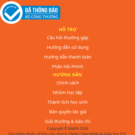
HỖ TRỢ
Câu hỏi thường gặp
Hướng dẫn sử dụng
Hướng dẫn thanh toán
Phản hồi PHHS
HƯỚNG DẪN
Chính sách
Nhóm học tập
Thành tích học sinh
Bản quyền tác giả
Giải thưởng & báo chí
Copyright © MathX 2026
Sản phẩm thuộc sở hữu của công ty TNHH Công Nghệ và Giáo Dục ETC