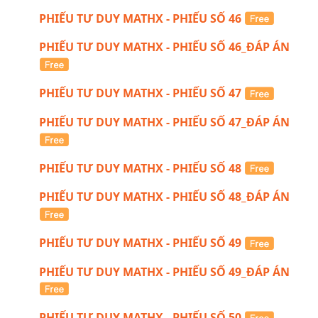
PHIẾU TƯ DUY MATHX - PHIẾU SỐ 46
PHIẾU TƯ DUY MATHX - PHIẾU SỐ 46_ĐÁP ÁN
PHIẾU TƯ DUY MATHX - PHIẾU SỐ 47
PHIẾU TƯ DUY MATHX - PHIẾU SỐ 47_ĐÁP ÁN
PHIẾU TƯ DUY MATHX - PHIẾU SỐ 48
PHIẾU TƯ DUY MATHX - PHIẾU SỐ 48_ĐÁP ÁN
PHIẾU TƯ DUY MATHX - PHIẾU SỐ 49
PHIẾU TƯ DUY MATHX - PHIẾU SỐ 49_ĐÁP ÁN
PHIẾU TƯ DUY MATHX - PHIẾU SỐ 50