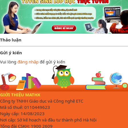
Thảo luận
Gửi ý kiến
Vui lòng
đăng nhập
để gửi ý kiến
GIỚI THIỆU MATHX
Công ty TNHH Giáo dục và Công nghệ ETC
Mã số thuế: 0110449623
Ngày cấp: 14/08/2023
Nơi cấp: Sở kế hoạch và đầu tư thành phố Hà Nội
Tổng đài CSKH: 1900 2609