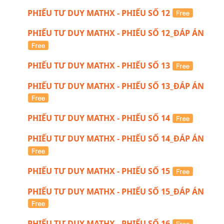
PHIẾU TƯ DUY MATHX - PHIẾU SỐ 12
PHIẾU TƯ DUY MATHX - PHIẾU SỐ 12_ĐÁP ÁN
PHIẾU TƯ DUY MATHX - PHIẾU SỐ 13
PHIẾU TƯ DUY MATHX - PHIẾU SỐ 13_ĐÁP ÁN
PHIẾU TƯ DUY MATHX - PHIẾU SỐ 14
PHIẾU TƯ DUY MATHX - PHIẾU SỐ 14_ĐÁP ÁN
PHIẾU TƯ DUY MATHX - PHIẾU SỐ 15
PHIẾU TƯ DUY MATHX - PHIẾU SỐ 15_ĐÁP ÁN
PHIẾU TƯ DUY MATHX - PHIẾU SỐ 16