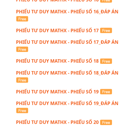
PHIẾU TƯ DUY MATHX - PHIẾU SỐ 16_ĐÁP ÁN
PHIẾU TƯ DUY MATHX - PHIẾU SỐ 17
PHIẾU TƯ DUY MATHX - PHIẾU SỐ 17_ĐÁP ÁN
PHIẾU TƯ DUY MATHX - PHIẾU SỐ 18
PHIẾU TƯ DUY MATHX - PHIẾU SỐ 18_ĐÁP ÁN
PHIẾU TƯ DUY MATHX - PHIẾU SỐ 19
PHIẾU TƯ DUY MATHX - PHIẾU SỐ 19_ĐÁP ÁN
PHIẾU TƯ DUY MATHX - PHIẾU SỐ 20