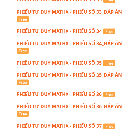
PHIẾU TƯ DUY MATHX - PHIẾU SỐ 33_ĐÁP ÁN
PHIẾU TƯ DUY MATHX - PHIẾU SỐ 34
PHIẾU TƯ DUY MATHX - PHIẾU SỐ 34_ĐÁP ÁN
PHIẾU TƯ DUY MATHX - PHIẾU SỐ 35
PHIẾU TƯ DUY MATHX - PHIẾU SỐ 35_ĐÁP ÁN
PHIẾU TƯ DUY MATHX - PHIẾU SỐ 36
PHIẾU TƯ DUY MATHX - PHIẾU SỐ 36_ĐÁP ÁN
PHIẾU TƯ DUY MATHX - PHIẾU SỐ 37