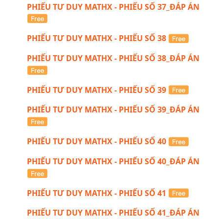
PHIẾU TƯ DUY MATHX - PHIẾU SỐ 37_ĐÁP ÁN
PHIẾU TƯ DUY MATHX - PHIẾU SỐ 38
PHIẾU TƯ DUY MATHX - PHIẾU SỐ 38_ĐÁP ÁN
PHIẾU TƯ DUY MATHX - PHIẾU SỐ 39
PHIẾU TƯ DUY MATHX - PHIẾU SỐ 39_ĐÁP ÁN
PHIẾU TƯ DUY MATHX - PHIẾU SỐ 40
PHIẾU TƯ DUY MATHX - PHIẾU SỐ 40_ĐÁP ÁN
PHIẾU TƯ DUY MATHX - PHIẾU SỐ 41
PHIẾU TƯ DUY MATHX - PHIẾU SỐ 41_ĐÁP ÁN