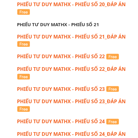
PHIẾU TƯ DUY MATHX - PHIẾU SỐ 20_ĐÁP ÁN
PHIẾU TƯ DUY MATHX - PHIẾU SỐ 21
PHIẾU TƯ DUY MATHX - PHIẾU SỐ 21_ĐÁP ÁN
PHIẾU TƯ DUY MATHX - PHIẾU SỐ 22
PHIẾU TƯ DUY MATHX - PHIẾU SỐ 22_ĐÁP ÁN
PHIẾU TƯ DUY MATHX - PHIẾU SỐ 23
PHIẾU TƯ DUY MATHX - PHIẾU SỐ 23_ĐÁP ÁN
PHIẾU TƯ DUY MATHX - PHIẾU SỐ 24
PHIẾU TƯ DUY MATHX - PHIẾU SỐ 24_ĐÁP ÁN