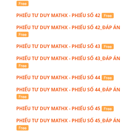
PHIẾU TƯ DUY MATHX - PHIẾU SỐ 42
PHIẾU TƯ DUY MATHX - PHIẾU SỐ 42_ĐÁP ÁN
PHIẾU TƯ DUY MATHX - PHIẾU SỐ 43
PHIẾU TƯ DUY MATHX - PHIẾU SỐ 43_ĐÁP ÁN
PHIẾU TƯ DUY MATHX - PHIẾU SỐ 44
PHIẾU TƯ DUY MATHX - PHIẾU SỐ 44_ĐÁP ÁN
PHIẾU TƯ DUY MATHX - PHIẾU SỐ 45
PHIẾU TƯ DUY MATHX - PHIẾU SỐ 45_ĐÁP ÁN