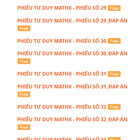
PHIẾU TƯ DUY MATHX - PHIẾU SỐ 29
PHIẾU TƯ DUY MATHX - PHIẾU SỐ 29_ĐÁP ÁN
PHIẾU TƯ DUY MATHX - PHIẾU SỐ 30
PHIẾU TƯ DUY MATHX - PHIẾU SỐ 30_ĐÁP ÁN
PHIẾU TƯ DUY MATHX - PHIẾU SỐ 31
PHIẾU TƯ DUY MATHX - PHIẾU SỐ 31_ĐÁP ÁN
PHIẾU TƯ DUY MATHX - PHIẾU SỐ 32
PHIẾU TƯ DUY MATHX - PHIẾU SỐ 32_ĐÁP ÁN
PHIẾU TƯ DUY MATHX - PHIẾU SỐ 33