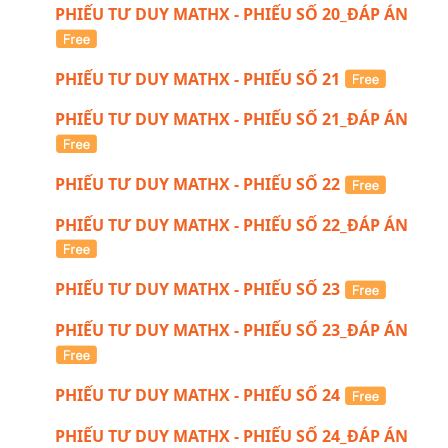
PHIẾU TƯ DUY MATHX - PHIẾU SỐ 20_ĐÁP ÁN
PHIẾU TƯ DUY MATHX - PHIẾU SỐ 21
PHIẾU TƯ DUY MATHX - PHIẾU SỐ 21_ĐÁP ÁN
PHIẾU TƯ DUY MATHX - PHIẾU SỐ 22
PHIẾU TƯ DUY MATHX - PHIẾU SỐ 22_ĐÁP ÁN
PHIẾU TƯ DUY MATHX - PHIẾU SỐ 23
PHIẾU TƯ DUY MATHX - PHIẾU SỐ 23_ĐÁP ÁN
PHIẾU TƯ DUY MATHX - PHIẾU SỐ 24
PHIẾU TƯ DUY MATHX - PHIẾU SỐ 24_ĐÁP ÁN