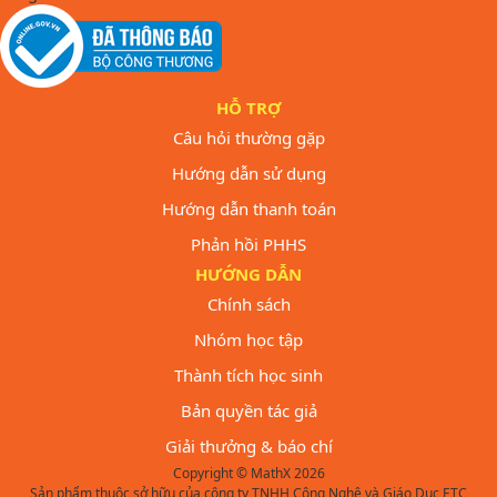
HỖ TRỢ
Câu hỏi thường gặp
Hướng dẫn sử dụng
Hướng dẫn thanh toán
Phản hồi PHHS
HƯỚNG DẪN
Chính sách
Nhóm học tập
Thành tích học sinh
Bản quyền tác giả
Giải thưởng & báo chí
Copyright © MathX 2026
Sản phẩm thuộc sở hữu của công ty TNHH Công Nghệ và Giáo Dục ETC