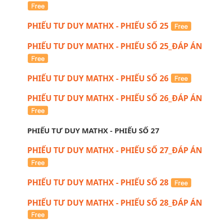
PHIẾU TƯ DUY MATHX - PHIẾU SỐ 25
PHIẾU TƯ DUY MATHX - PHIẾU SỐ 25_ĐÁP ÁN
PHIẾU TƯ DUY MATHX - PHIẾU SỐ 26
PHIẾU TƯ DUY MATHX - PHIẾU SỐ 26_ĐÁP ÁN
PHIẾU TƯ DUY MATHX - PHIẾU SỐ 27
PHIẾU TƯ DUY MATHX - PHIẾU SỐ 27_ĐÁP ÁN
PHIẾU TƯ DUY MATHX - PHIẾU SỐ 28
PHIẾU TƯ DUY MATHX - PHIẾU SỐ 28_ĐÁP ÁN