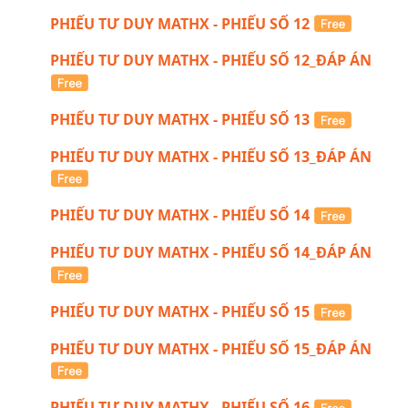
PHIẾU TƯ DUY MATHX - PHIẾU SỐ 12
PHIẾU TƯ DUY MATHX - PHIẾU SỐ 12_ĐÁP ÁN
PHIẾU TƯ DUY MATHX - PHIẾU SỐ 13
PHIẾU TƯ DUY MATHX - PHIẾU SỐ 13_ĐÁP ÁN
PHIẾU TƯ DUY MATHX - PHIẾU SỐ 14
PHIẾU TƯ DUY MATHX - PHIẾU SỐ 14_ĐÁP ÁN
PHIẾU TƯ DUY MATHX - PHIẾU SỐ 15
PHIẾU TƯ DUY MATHX - PHIẾU SỐ 15_ĐÁP ÁN
PHIẾU TƯ DUY MATHX - PHIẾU SỐ 16