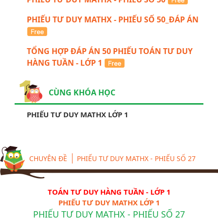
PHIẾU TƯ DUY MATHX - PHIẾU SỐ 50_ĐÁP ÁN
TỔNG HỢP ĐÁP ÁN 50 PHIẾU TOÁN TƯ DUY
HÀNG TUẦN - LỚP 1
CÙNG KHÓA HỌC
PHIẾU TƯ DUY MATHX LỚP 1
CHUYÊN ĐỀ
PHIẾU TƯ DUY MATHX - PHIẾU SỐ 27
TOÁN TƯ DUY HÀNG TUẦN - LỚP 1
PHIẾU TƯ DUY MATHX LỚP 1
PHIẾU TƯ DUY MATHX - PHIẾU SỐ 27