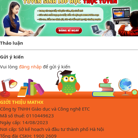
Thảo luận
Gửi ý kiến
Vui lòng
đăng nhập
để gửi ý kiến
GIỚI THIỆU MATHX
Công ty TNHH Giáo dục và Công nghệ ETC
Mã số thuế: 0110449623
Ngày cấp: 14/08/2023
Nơi cấp: Sở kế hoạch và đầu tư thành phố Hà Nội
Tổng đài CSKH: 1900 2609