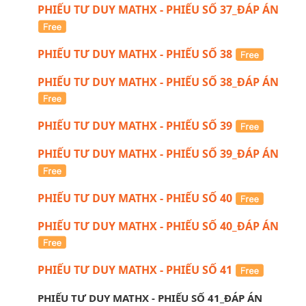
PHIẾU TƯ DUY MATHX - PHIẾU SỐ 37_ĐÁP ÁN
PHIẾU TƯ DUY MATHX - PHIẾU SỐ 38
PHIẾU TƯ DUY MATHX - PHIẾU SỐ 38_ĐÁP ÁN
PHIẾU TƯ DUY MATHX - PHIẾU SỐ 39
PHIẾU TƯ DUY MATHX - PHIẾU SỐ 39_ĐÁP ÁN
PHIẾU TƯ DUY MATHX - PHIẾU SỐ 40
PHIẾU TƯ DUY MATHX - PHIẾU SỐ 40_ĐÁP ÁN
PHIẾU TƯ DUY MATHX - PHIẾU SỐ 41
PHIẾU TƯ DUY MATHX - PHIẾU SỐ 41_ĐÁP ÁN