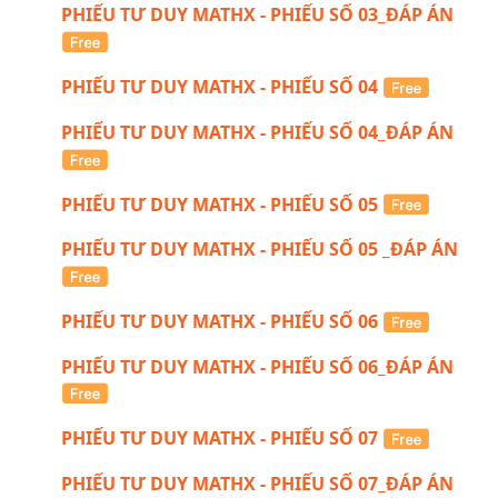
PHIẾU TƯ DUY MATHX - PHIẾU SỐ 03_ĐÁP ÁN
PHIẾU TƯ DUY MATHX - PHIẾU SỐ 04
PHIẾU TƯ DUY MATHX - PHIẾU SỐ 04_ĐÁP ÁN
PHIẾU TƯ DUY MATHX - PHIẾU SỐ 05
PHIẾU TƯ DUY MATHX - PHIẾU SỐ 05 _ĐÁP ÁN
PHIẾU TƯ DUY MATHX - PHIẾU SỐ 06
PHIẾU TƯ DUY MATHX - PHIẾU SỐ 06_ĐÁP ÁN
PHIẾU TƯ DUY MATHX - PHIẾU SỐ 07
PHIẾU TƯ DUY MATHX - PHIẾU SỐ 07_ĐÁP ÁN