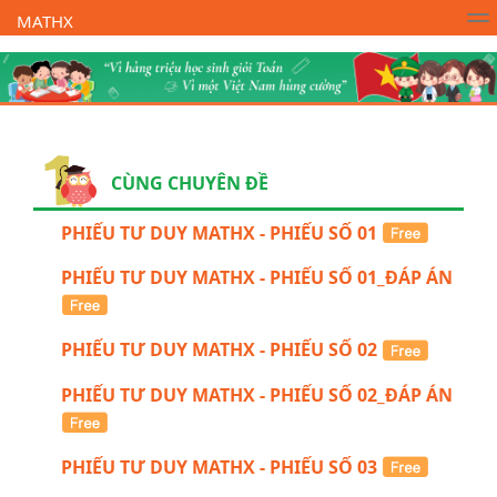
MATHX
Trường Toán Online MATHX
Học toán
- Lớp 1
CÙNG CHUYÊN ĐỀ
PHIẾU TƯ DUY MATHX - PHIẾU SỐ 01
PHIẾU TƯ DUY MATHX - PHIẾU SỐ 01_ĐÁP ÁN
PHIẾU TƯ DUY MATHX - PHIẾU SỐ 02
PHIẾU TƯ DUY MATHX - PHIẾU SỐ 02_ĐÁP ÁN
PHIẾU TƯ DUY MATHX - PHIẾU SỐ 03