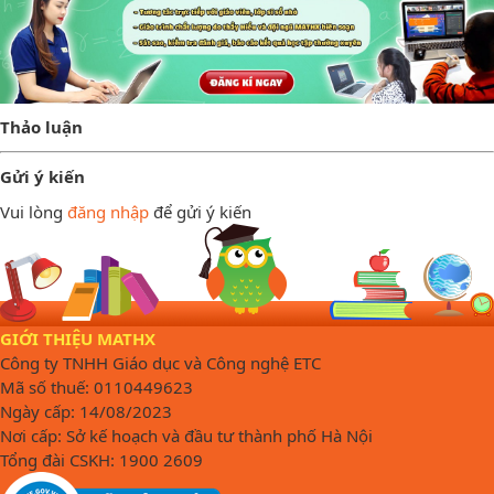
Thảo luận
Gửi ý kiến
Vui lòng
đăng nhập
để gửi ý kiến
GIỚI THIỆU MATHX
Công ty TNHH Giáo dục và Công nghệ ETC
Mã số thuế: 0110449623
Ngày cấp: 14/08/2023
Nơi cấp: Sở kế hoạch và đầu tư thành phố Hà Nội
Tổng đài CSKH: 1900 2609