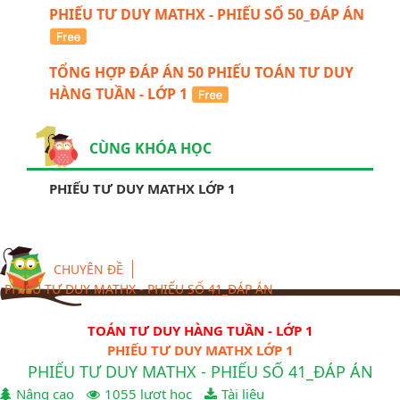
PHIẾU TƯ DUY MATHX - PHIẾU SỐ 50_ĐÁP ÁN
TỔNG HỢP ĐÁP ÁN 50 PHIẾU TOÁN TƯ DUY
HÀNG TUẦN - LỚP 1
CÙNG KHÓA HỌC
PHIẾU TƯ DUY MATHX LỚP 1
CHUYÊN ĐỀ
PHIẾU TƯ DUY MATHX - PHIẾU SỐ 41_ĐÁP ÁN
TOÁN TƯ DUY HÀNG TUẦN - LỚP 1
PHIẾU TƯ DUY MATHX LỚP 1
PHIẾU TƯ DUY MATHX - PHIẾU SỐ 41_ĐÁP ÁN
Nâng cao
1055 lượt học
Tài liệu