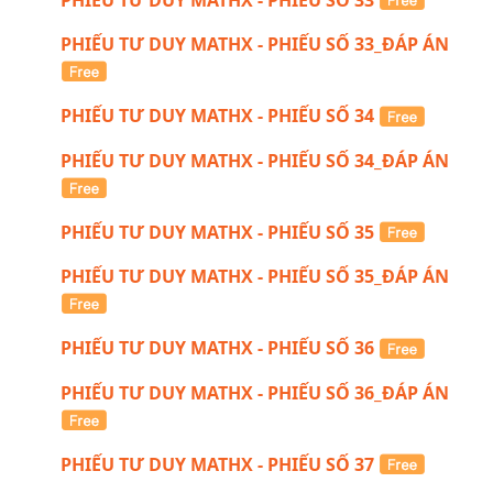
PHIẾU TƯ DUY MATHX - PHIẾU SỐ 33_ĐÁP ÁN
PHIẾU TƯ DUY MATHX - PHIẾU SỐ 34
PHIẾU TƯ DUY MATHX - PHIẾU SỐ 34_ĐÁP ÁN
PHIẾU TƯ DUY MATHX - PHIẾU SỐ 35
PHIẾU TƯ DUY MATHX - PHIẾU SỐ 35_ĐÁP ÁN
PHIẾU TƯ DUY MATHX - PHIẾU SỐ 36
PHIẾU TƯ DUY MATHX - PHIẾU SỐ 36_ĐÁP ÁN
PHIẾU TƯ DUY MATHX - PHIẾU SỐ 37