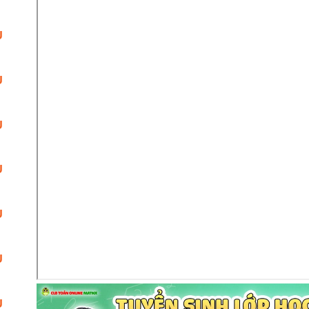
U
U
U
U
U
U
U