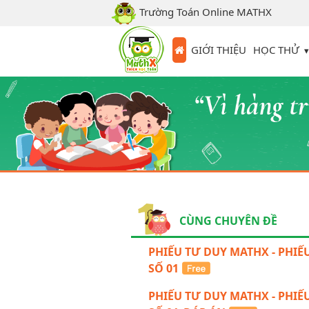
Trường Toán Online MATHX
HỌC THỬ
GIỚI THIỆU
CÙNG CHUYÊN ĐỀ
PHIẾU TƯ DUY MATHX - PHIẾ
SỐ 01
PHIẾU TƯ DUY MATHX - PHIẾ