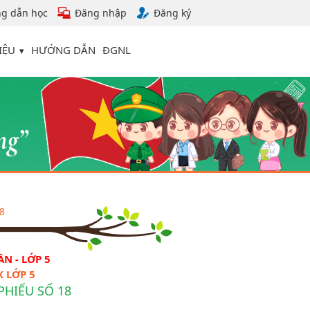
g dẫn học
Đăng nhập
Đăng ký
IỆU
HƯỚNG DẪN
ĐGNL
8
N - LỚP 5
 LỚP 5
PHIẾU SỐ 18