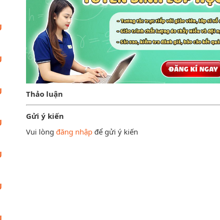
U
U
U
Thảo luận
Gửi ý kiến
U
Vui lòng
đăng nhập
để gửi ý kiến
U
U
U