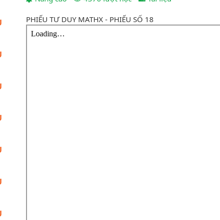
PHIẾU TƯ DUY MATHX - PHIẾU SỐ 18
U
U
U
U
U
U
U