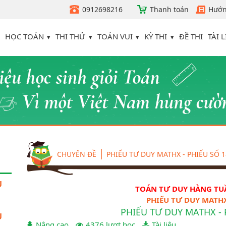
0912698216
Thanh toán
Hướn
HỌC TOÁN
THI THỬ
TOÁN VUI
KỲ THI
TÀI L
ĐỀ THI
CHUYÊN ĐỀ
PHIẾU TƯ DUY MATHX - PHIẾU SỐ 1
U
TOÁN TƯ DUY HÀNG TUẦ
PHIẾU TƯ DUY MATHX
PHIẾU TƯ DUY MATHX - 
U
Nâng cao
4376 lượt học
Tài liệu