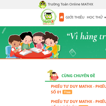
Trường Toán Online MATHX
HỌC THỬ
GIỚI THIỆU
CÙNG CHUYÊN ĐỀ
PHIẾU TƯ DUY MATHX - PHIẾ
SỐ 01
PHIẾU TƯ DUY MATHX - PHIẾ