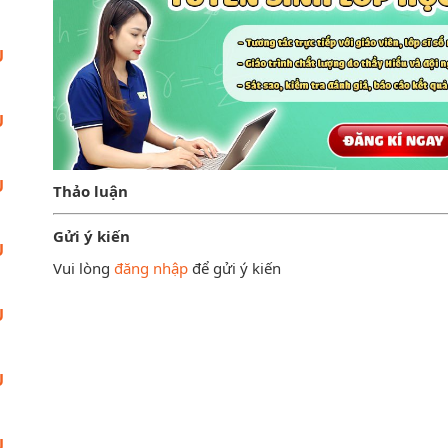
U
U
U
Thảo luận
Gửi ý kiến
U
Vui lòng
đăng nhập
để gửi ý kiến
U
U
U