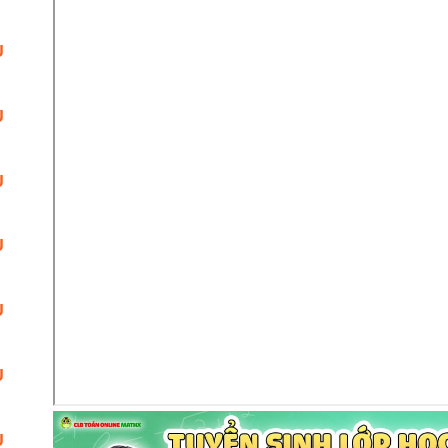
U
U
U
U
U
U
U