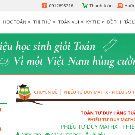
0912698216
Thanh toán
Hướn
HỌC TOÁN
THI THỬ
TOÁN VUI
KỲ THI
TÀI L
ĐỀ THI
CHUYÊN ĐỀ
PHIẾU TƯ DUY MATHX - PHIẾU SỐ 
U
TOÁN TƯ DUY HÀNG TUẦ
PHIẾU TƯ DUY MATHX
PHIẾU TƯ DUY MATHX - PHI
U
Nâng cao
4113 lượt học
Tài liệu