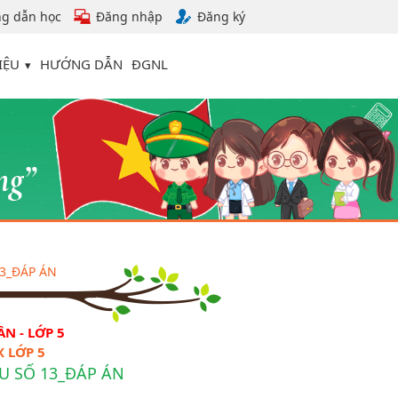
g dẫn học
Đăng nhập
Đăng ký
IỆU
HƯỚNG DẪN
ĐGNL
13_ĐÁP ÁN
N - LỚP 5
 LỚP 5
ẾU SỐ 13_ĐÁP ÁN