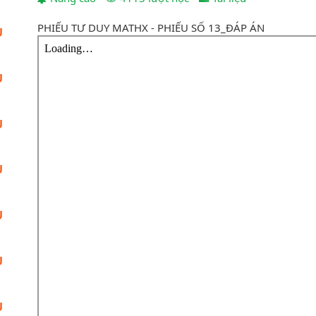
PHIẾU TƯ DUY MATHX - PHIẾU SỐ 13_ĐÁP ÁN
U
U
U
U
U
U
U