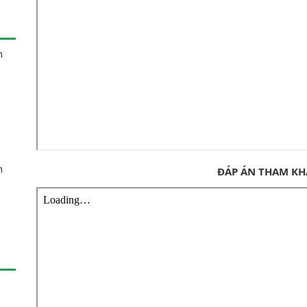
n
n
ĐÁP ÁN THAM K