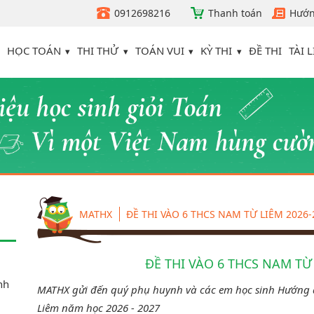
0912698216
Thanh toán
Hướn
HỌC TOÁN
THI THỬ
TOÁN VUI
KỲ THI
TÀI L
ĐỀ THI
MATHX
ĐỀ THI VÀO 6 THCS NAM TỪ LIÊM 2026-
ĐỀ THI VÀO 6 THCS NAM TỪ 
inh
MATHX gửi đến quý phụ huynh và các em học sinh Hướng 
Liêm năm học 2026 - 2027