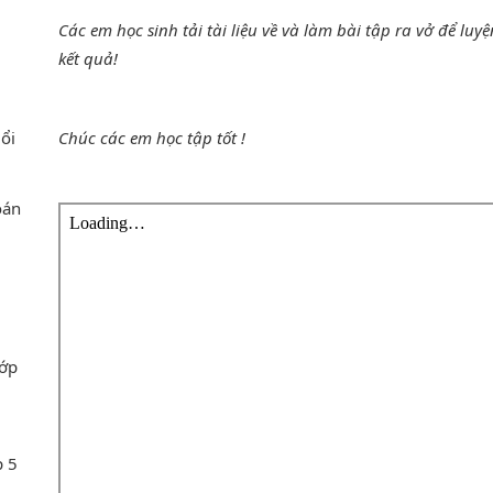
Các em học sinh tải tài liệu về và làm bài tập ra vở để luy
kết quả!
uổi
Chúc các em học tập tốt !
oán
lớp
p 5