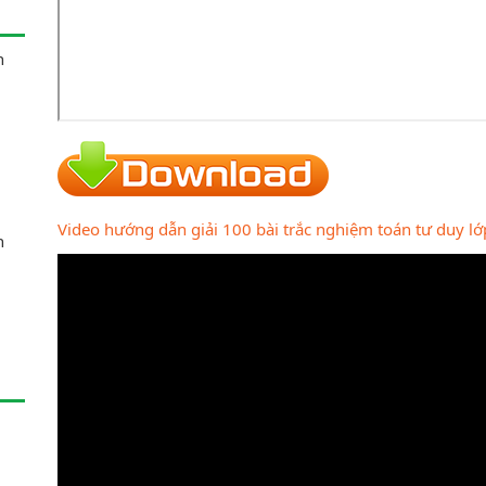
n
Video hướng dẫn giải 100 bài trắc nghiệm toán tư duy lớ
n