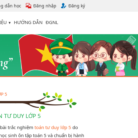
g dẫn học
Đăng nhập
Đăng ký
IỆU
HƯỚNG DẪN
ĐGNL
P 5
N TƯ DUY LỚP 5
 bài trắc nghiệm
toán tư duy lớp 5
do
c sinh ôn tập toán 5 và chuẩn bị hành