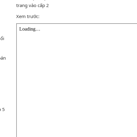
trang vào cấp 2
Xem trước:
uổi
oán
p 5