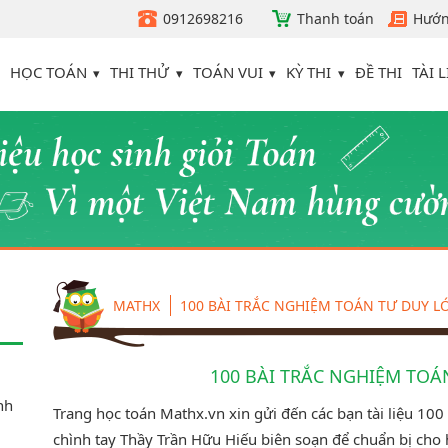
0912698216
Thanh toán
Hướn
HỌC TOÁN
THI THỬ
TOÁN VUI
KỲ THI
TÀI L
ĐỀ THI
MATHX
100 BÀI TRẮC NGHIỆM TOÁN TƯ DUY LỚ
100 BÀI TRẮC NGHIỆM TOÁ
inh
Trang học toán Mathx.vn xin gửi đến các bạn tài liệu 100
chình tay Thầy Trần Hữu Hiếu biên soạn để chuẩn bị cho họ