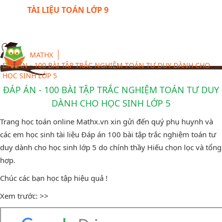
TÀI LIỆU TOÁN LỚP 9
MATHX
ĐÁP ÁN - 100 BÀI TẬP TRẮC NGHIỆM TOÁN TƯ DUY DÀNH CHO
HỌC SINH LỚP 5
ĐÁP ÁN - 100 BÀI TẬP TRẮC NGHIỆM TOÁN TƯ DUY
DÀNH CHO HỌC SINH LỚP 5
Trang học toán online Mathx.vn xin gửi đến quý phụ huynh và
các em học sinh tài liệu Đáp án 100 bài tập trắc nghiệm toán tư
duy dành cho học sinh lớp 5 do chính thầy Hiếu chọn lọc và tổng
hợp.
Chúc các bạn học tập hiệu quả !
Xem trước: >>