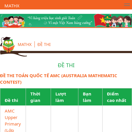
MATHX
Trường Toán Online MATHX
Học toán
- Lớp 1
MATHX
ĐỀ THI
ĐỀ THI
ĐỀ THI TOÁN QUỐC TẾ AMC (AUSTRALIA MATHEMATIC
CONTEST)
Thời
Lượt
Bạn
Điểm
Đề thi
gian
làm
làm
cao nhất
AMC
Upper
Primary
(Lớp