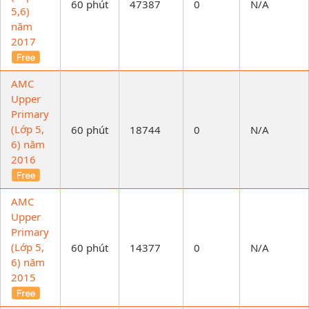
60 phút
47387
0
N/A
5,6)
năm
2017
AMC
Upper
Primary
(Lớp 5,
60 phút
18744
0
N/A
6) năm
2016
AMC
Upper
Primary
(Lớp 5,
60 phút
14377
0
N/A
6) năm
2015