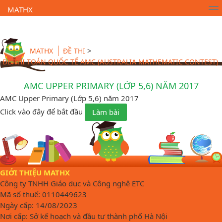
MATHX
Trường Toán Online MATHX
Học toán
- Lớp 1
>
MATHX
ĐỀ THI
ĐỀ THI TOÁN QUỐC TẾ AMC (AUSTRALIA MATHEMATIC CONTEST)
AMC UPPER PRIMARY (LỚP 5,6) NĂM 2017
AMC Upper Primary (Lớp 5,6) năm 2017
Click vào đây để bắt đầu
Làm bài
GIỚI THIỆU MATHX
Công ty TNHH Giáo dục và Công nghệ ETC
Mã số thuế: 0110449623
Ngày cấp: 14/08/2023
Nơi cấp: Sở kế hoạch và đầu tư thành phố Hà Nội