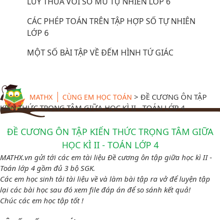
LŨY THỪA VỚI SỐ MŨ TỰ NHIÊN LỚP 6
CÁC PHÉP TOÁN TRÊN TẬP HỢP SỐ TỰ NHIÊN
LỚP 6
MỘT SỐ BÀI TẬP VỀ ĐẾM HÌNH TỨ GIÁC
>
ĐỀ CƯƠNG ÔN TẬP
MATHX
CÙNG EM HỌC TOÁN
KIẾN THỨC TRỌNG TÂM GIỮA HỌC KÌ II - TOÁN LỚP 4
ĐỀ CƯƠNG ÔN TẬP KIẾN THỨC TRỌNG TÂM GIỮA
HỌC KÌ II - TOÁN LỚP 4
MATHX.vn gửi tới các em tài liệu Đề cương ôn tập giữa học kì II -
Toán lớp 4 gồm đủ 3 bộ SGK.
Các em học sinh tải tài liệu về và làm bài tập ra vở để luyện tập
lại các bài học sau đó xem file đáp án để so sánh kết quả!
Chúc các em học tập tốt !