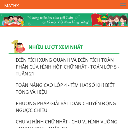
MATHX
Trường Toán Online MATHX
Học toán
- Lớp 1
NHIỀU LƯỢT XEM NHẤT
DIỆN TÍCH XUNG QUANH VÀ DIỆN TÍCH TOÀN
PHẦN CỦA HÌNH HỘP CHỮ NHẬT - TOÁN LỚP 5 -
TUẦN 21
TOÁN NÂNG CAO LỚP 4 - TÌM HAI SỐ KHI BIẾT
TỔNG VÀ HIỆU
PHƯƠNG PHÁP GIẢI BÀI TOÁN CHUYỂN ĐỘNG
NGƯỢC CHIỀU
CHU VI HÌNH CHỮ NHẬT - CHU VI HÌNH VUÔNG