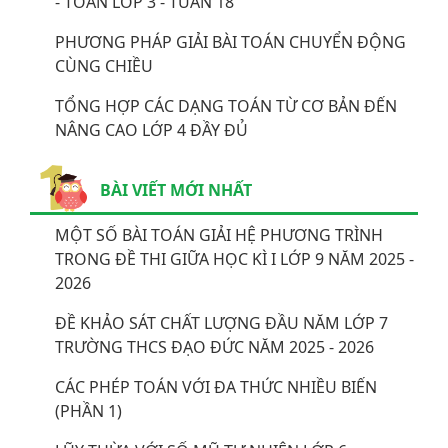
- TOÁN LỚP 3 - TUẦN 18
PHƯƠNG PHÁP GIẢI BÀI TOÁN CHUYỂN ĐỘNG
CÙNG CHIỀU
TỔNG HỢP CÁC DẠNG TOÁN TỪ CƠ BẢN ĐẾN
NÂNG CAO LỚP 4 ĐẦY ĐỦ
BÀI VIẾT MỚI NHẤT
MỘT SỐ BÀI TOÁN GIẢI HỆ PHƯƠNG TRÌNH
TRONG ĐỀ THI GIỮA HỌC KÌ I LỚP 9 NĂM 2025 -
2026
ĐỀ KHẢO SÁT CHẤT LƯỢNG ĐẦU NĂM LỚP 7
TRƯỜNG THCS ĐẠO ĐỨC NĂM 2025 - 2026
CÁC PHÉP TOÁN VỚI ĐA THỨC NHIỀU BIẾN
(PHẦN 1)