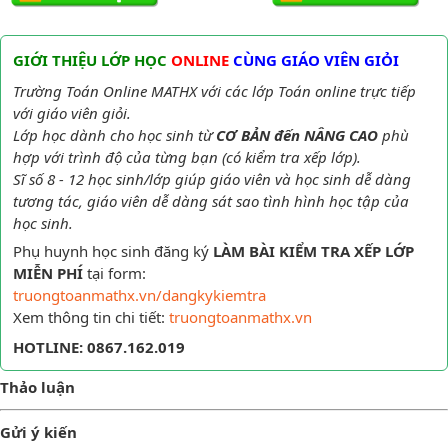
GIỚI THIỆU LỚP HỌC
ONLINE
CÙNG GIÁO VIÊN GIỎI
Trường Toán Online MATHX với các lớp Toán online trực tiếp
với giáo viên giỏi.
Lớp học dành cho học sinh từ
CƠ BẢN đến NÂNG CAO
phù
hợp với trình độ của từng bạn (có kiểm tra xếp lớp).
Sĩ số 8 - 12 học sinh/lớp giúp giáo viên và học sinh dễ dàng
tương tác, giáo viên dễ dàng sát sao tình hình học tập của
học sinh.
Phụ huynh học sinh đăng ký
LÀM BÀI KIỂM TRA XẾP LỚP
MIỄN PHÍ
tại form:
truongtoanmathx.vn/dangkykiemtra
Xem thông tin chi tiết:
truongtoanmathx.vn
HOTLINE: 0867.162.019
Thảo luận
Gửi ý kiến