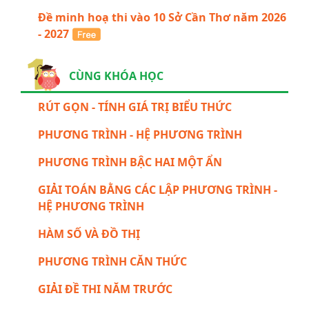
Đề minh hoạ thi vào 10 Sở Cần Thơ năm 2026
- 2027
CÙNG KHÓA HỌC
RÚT GỌN - TÍNH GIÁ TRỊ BIỂU THỨC
PHƯƠNG TRÌNH - HỆ PHƯƠNG TRÌNH
PHƯƠNG TRÌNH BẬC HAI MỘT ẨN
GIẢI TOÁN BẰNG CÁC LẬP PHƯƠNG TRÌNH -
HỆ PHƯƠNG TRÌNH
HÀM SỐ VÀ ĐỒ THỊ
PHƯƠNG TRÌNH CĂN THỨC
GIẢI ĐỀ THI NĂM TRƯỚC