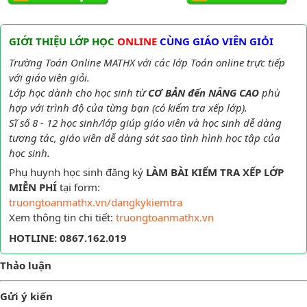
GIỚI THIỆU LỚP HỌC
ONLINE
CÙNG GIÁO VIÊN GIỎI
Trường Toán Online MATHX với các lớp Toán online trực tiếp
với giáo viên giỏi.
Lớp học dành cho học sinh từ
CƠ BẢN đến NÂNG CAO
phù
hợp với trình độ của từng bạn (có kiểm tra xếp lớp).
Sĩ số 8 - 12 học sinh/lớp giúp giáo viên và học sinh dễ dàng
tương tác, giáo viên dễ dàng sát sao tình hình học tập của
học sinh.
Phụ huynh học sinh đăng ký
LÀM BÀI KIỂM TRA XẾP LỚP
MIỄN PHÍ
tại form:
truongtoanmathx.vn/dangkykiemtra
Xem thông tin chi tiết:
truongtoanmathx.vn
HOTLINE: 0867.162.019
Thảo luận
Gửi ý kiến