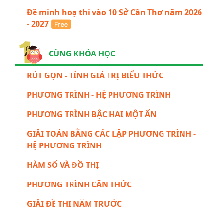
Đề minh hoạ thi vào 10 Sở Cần Thơ năm 2026
- 2027
CÙNG KHÓA HỌC
RÚT GỌN - TÍNH GIÁ TRỊ BIỂU THỨC
PHƯƠNG TRÌNH - HỆ PHƯƠNG TRÌNH
PHƯƠNG TRÌNH BẬC HAI MỘT ẨN
GIẢI TOÁN BẰNG CÁC LẬP PHƯƠNG TRÌNH -
HỆ PHƯƠNG TRÌNH
HÀM SỐ VÀ ĐỒ THỊ
PHƯƠNG TRÌNH CĂN THỨC
GIẢI ĐỀ THI NĂM TRƯỚC