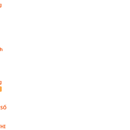
g
nh
g
 SỐ
THI