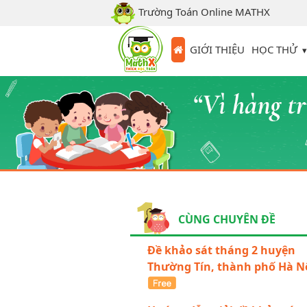
Trường Toán Online MATHX
HỌC THỬ
GIỚI THIỆU
CÙNG CHUYÊN ĐỀ
Đề khảo sát tháng 2 huyện
Thường Tín, thành phố Hà N