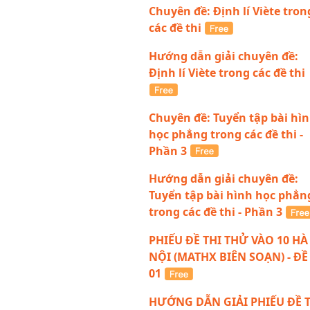
Chuyên đề: Định lí Viète tron
các đề thi
Hướng dẫn giải chuyên đề:
Định lí Viète trong các đề thi
Chuyên đề: Tuyển tập bài hì
học phẳng trong các đề thi -
Phần 3
Hướng dẫn giải chuyên đề:
Tuyển tập bài hình học phẳn
trong các đề thi - Phần 3
PHIẾU ĐỀ THI THỬ VÀO 10 HÀ
NỘI (MATHX BIÊN SOẠN) - ĐỀ
01
HƯỚNG DẪN GIẢI PHIẾU ĐỀ 