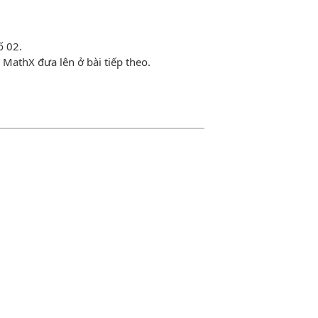
ố 02.
 MathX đưa lên ở bài tiếp theo.