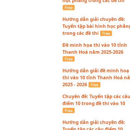
học phẳng trong các đề thi
Hướng dẫn giải chuyên đề:
Tuyển tập bài hình học phẳn
trong các đề thi
Đề minh họa thi vào 10 tỉnh
Thanh Hoá năm 2025-2026
Hướng dẫn giải đề minh hoạ
thi vào 10 tỉnh Thanh Hoá n
2025 - 2026
Chuyên đề: Tuyển tập các câ
điểm 10 trong đề thi vào 10
Hướng dẫn giải chuyên đề:
Tuyển tập các câu điểm 10