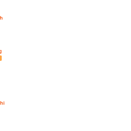
nh
g
hi
á