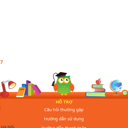
27
HỖ TRỢ
C
Câu hỏi thường gặp
Hướng dẫn sử dụng
 Hà Nội
Hướng dẫn thanh toán