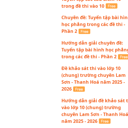
trong đề thi vào 10
Chuyên đề: Tuyển tập bài hì
học phẳng trong các đề thi -
Phần 2
Hướng dẫn giải chuyên đề:
Tuyển tập bài hình học phẳn
trong các đề thi - Phần 2
Đề khảo sát thi vào lớp 10
(chung) trường chuyên Lam
Sơn - Thanh Hoá năm 2025 -
2026
Hướng dẫn giải đề khảo sát t
vào lớp 10 (chung) trường
chuyên Lam Sơn - Thanh Ho
năm 2025 - 2026