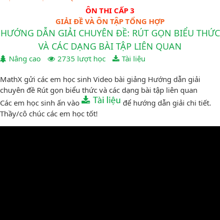
ÔN THI CẤP 3
GIẢI ĐỀ VÀ ÔN TẬP TỔNG HỢP
HƯỚNG DẪN GIẢI CHUYÊN ĐỀ: RÚT GỌN BIỂU THỨC
VÀ CÁC DẠNG BÀI TẬP LIÊN QUAN
Nâng cao
2735 lượt học
Tài liệu
MathX gửi các em học sinh Video bài giảng Hướng dẫn giải
chuyên đề Rút gọn biểu thức và các dạng bài tập liên quan
Các em học sinh ấn vào
​ để hướng dẫn giải chi tiết.
Thầy/cô chúc các em học tốt!