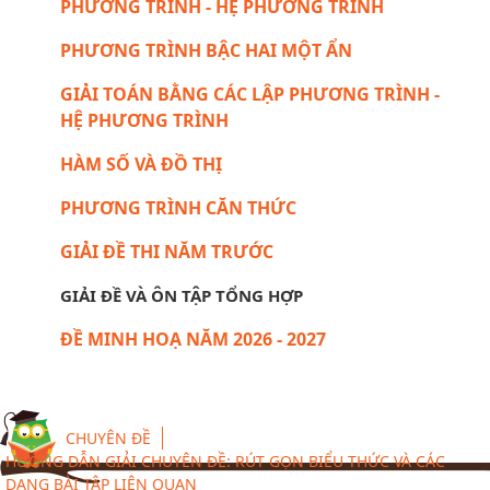
PHƯƠNG TRÌNH - HỆ PHƯƠNG TRÌNH
PHƯƠNG TRÌNH BẬC HAI MỘT ẨN
GIẢI TOÁN BẰNG CÁC LẬP PHƯƠNG TRÌNH -
HỆ PHƯƠNG TRÌNH
HÀM SỐ VÀ ĐỒ THỊ
PHƯƠNG TRÌNH CĂN THỨC
GIẢI ĐỀ THI NĂM TRƯỚC
GIẢI ĐỀ VÀ ÔN TẬP TỔNG HỢP
ĐỀ MINH HOẠ NĂM 2026 - 2027
CHUYÊN ĐỀ
HƯỚNG DẪN GIẢI CHUYÊN ĐỀ: RÚT GỌN BIỂU THỨC VÀ CÁC
DẠNG BÀI TẬP LIÊN QUAN