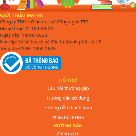
GIỚI THIỆU MATHX
Công ty TNHH Giáo dục và Công nghệ ETC
Mã số thuế: 0110449623
Ngày cấp: 14/08/2023
Nơi cấp: Sở kế hoạch và đầu tư thành phố Hà Nội
Tổng đài CSKH: 1900 2609
HỖ TRỢ
Câu hỏi thường gặp
Hướng dẫn sử dụng
Hướng dẫn thanh toán
Phản hồi PHHS
HƯỚNG DẪN
Chính sách