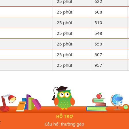
25 phút
622
25 phút
508
25 phút
510
25 phút
548
25 phút
550
25 phút
607
25 phút
957
HỖ TRỢ
C
Câu hỏi thường gặp