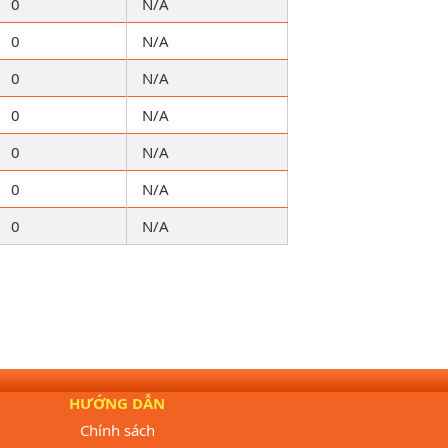
0
N/A
0
N/A
0
N/A
0
N/A
0
N/A
0
N/A
0
N/A
HƯỚNG DẪN
Chính sách