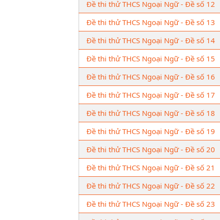
Đề thi thử THCS Ngoại Ngữ - Đề số 12
Đề thi thử THCS Ngoại Ngữ - Đề số 13
Đề thi thử THCS Ngoại Ngữ - Đề số 14
Đề thi thử THCS Ngoại Ngữ - Đề số 15
Đề thi thử THCS Ngoại Ngữ - Đề số 16
Đề thi thử THCS Ngoại Ngữ - Đề số 17
Đề thi thử THCS Ngoại Ngữ - Đề số 18
Đề thi thử THCS Ngoại Ngữ - Đề số 19
Đề thi thử THCS Ngoại Ngữ - Đề số 20
Đề thi thử THCS Ngoại Ngữ - Đề số 21
Đề thi thử THCS Ngoại Ngữ - Đề số 22
Đề thi thử THCS Ngoại Ngữ - Đề số 23