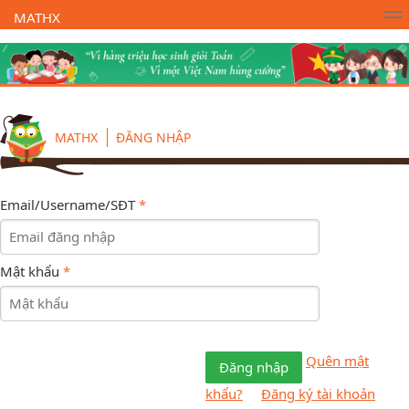
MATHX
Trường Toán Online MATHX
Học toán
- Lớp 1
MATHX
ĐĂNG NHẬP
Email/Username/SĐT
*
Mật khẩu
*
Quên mật
Đăng nhập
khẩu?
Đăng ký tài khoản