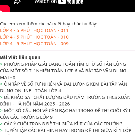
Các em xem thêm các bài viết hay khác tại đây:
LỚP 4 - 5 PHÚT HỌC TOÁN - 011
LỚP 4 - 5 PHÚT HỌC TOÁN - 010
LỚP 4 - 5 PHÚT HỌC TOÁN - 009
Bài viết liên quan
>
PHƯƠNG PHÁP GIẢI DẠNG TOÁN TÌM CHỮ SỐ TẬN CÙNG
CỦA MỘT SỐ TỰ NHIÊN TOÁN LỚP 6 VÀ BÀI TẬP VẬN DỤNG -
MATHX
>
ÔN TẬP VỀ SỐ TỰ NHIÊN VÀ ĐẠI LƯỢNG KÈM BÀI TẬP VẬN
DỤNG ONLINE - TOÁN LỚP 4
>
ĐỀ KHẢO SÁT CHẤT LƯỢNG ĐẦU NĂM TRƯỜNG THCS XUÂN
ĐỈNH - HÀ NỘI NĂM 2025 - 2026
>
MỘT SỐ CÂU HỎI VỀ CĂN BẬC HAI TRONG ĐỀ THI CUỐI KỲ I
CỦA CÁC TRƯỜNG LỚP 9
>
CÁC Ý CUỐI TRONG ĐỀ THI GIỮA KÌ II CỦA CÁC TRƯỜNG
>
TUYỂN TẬP CÁC BÀI HÌNH HAY TRONG ĐỀ THI GIỮA KÌ 1 LỚP