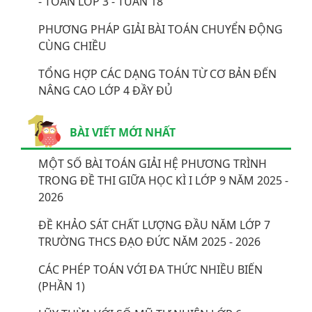
- TOÁN LỚP 3 - TUẦN 18
PHƯƠNG PHÁP GIẢI BÀI TOÁN CHUYỂN ĐỘNG
CÙNG CHIỀU
TỔNG HỢP CÁC DẠNG TOÁN TỪ CƠ BẢN ĐẾN
NÂNG CAO LỚP 4 ĐẦY ĐỦ
BÀI VIẾT MỚI NHẤT
MỘT SỐ BÀI TOÁN GIẢI HỆ PHƯƠNG TRÌNH
TRONG ĐỀ THI GIỮA HỌC KÌ I LỚP 9 NĂM 2025 -
2026
ĐỀ KHẢO SÁT CHẤT LƯỢNG ĐẦU NĂM LỚP 7
TRƯỜNG THCS ĐẠO ĐỨC NĂM 2025 - 2026
CÁC PHÉP TOÁN VỚI ĐA THỨC NHIỀU BIẾN
(PHẦN 1)