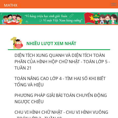
MATHX
Trường Toán Online MATHX
Học toán
- Lớp 1
NHIỀU LƯỢT XEM NHẤT
DIỆN TÍCH XUNG QUANH VÀ DIỆN TÍCH TOÀN
PHẦN CỦA HÌNH HỘP CHỮ NHẬT - TOÁN LỚP 5 -
TUẦN 21
TOÁN NÂNG CAO LỚP 4 - TÌM HAI SỐ KHI BIẾT
TỔNG VÀ HIỆU
PHƯƠNG PHÁP GIẢI BÀI TOÁN CHUYỂN ĐỘNG
NGƯỢC CHIỀU
CHU VI HÌNH CHỮ NHẬT - CHU VI HÌNH VUÔNG