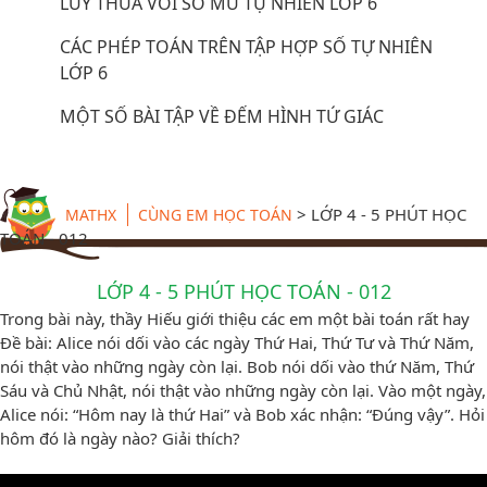
LŨY THỪA VỚI SỐ MŨ TỰ NHIÊN LỚP 6
CÁC PHÉP TOÁN TRÊN TẬP HỢP SỐ TỰ NHIÊN
LỚP 6
MỘT SỐ BÀI TẬP VỀ ĐẾM HÌNH TỨ GIÁC
>
LỚP 4 - 5 PHÚT HỌC
MATHX
CÙNG EM HỌC TOÁN
TOÁN - 012
LỚP 4 - 5 PHÚT HỌC TOÁN - 012
Trong bài này, thầy Hiếu giới thiệu các em một bài toán rất hay
Đề bài: Alice nói dối vào các ngày Thứ Hai, Thứ Tư và Thứ Năm,
nói thật vào những ngày còn lại. Bob nói dối vào thứ Năm, Thứ
Sáu và Chủ Nhật, nói thật vào những ngày còn lại. Vào một ngày,
Alice nói: “Hôm nay là thứ Hai” và Bob xác nhận: “Đúng vậy”. Hỏi
hôm đó là ngày nào? Giải thích?