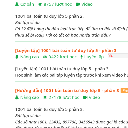
Bài 2:
Trong dãy lặp lại dưới đây, chữ cái thứ 78 sẽ là chữ
Cơ bản
8757 lượt học
Video
ABBCCD ABBCCD ...
1001 bài toán tư duy lớp 5 phần 2.
Bài tập ví dụ:
Có 32 đội bóng thi đấu loại trực tiếp để tìm ra đội vô địch (
thua sẽ bị loại). Hỏi có tất cả bao nhiêu trận đấu?
[Luyện tập] 1001 bài toán tư duy lớp 5 - phần 3
0%
Nâng cao
9422 lượt học
Luyện tập
[Luyện tập] 1001 bài toán tư duy lớp 5 - phần 3.
Học sinh làm các bài tập luyện tập trước khi xem video hư
Bài 13:
Cho diện tích của các hình như hình vẽ bên dưới. 
bao nhiêu, biết tất cả các hình đều là hình chữ nhật?
[Hướng dẫn] 1001 bài toán tư duy lớp 5 - phần 3
Nâng cao
27178 lượt học
Video
1001 bài toán tư duy lớp 5 phần 3.
Bài tập ví dụ:
Các số như 1001, 23432, 897798, 3456543 được gọi là các số “
đều được sử dụng và mỗi số không được sử dụng quá 2 lầ