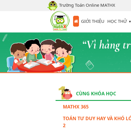
Trường Toán Online MATHX
HỌC THỬ
GIỚI THIỆU
CÙNG KHÓA HỌC
MATHX 365
TOÁN TƯ DUY HAY VÀ KHÓ LƠ
2