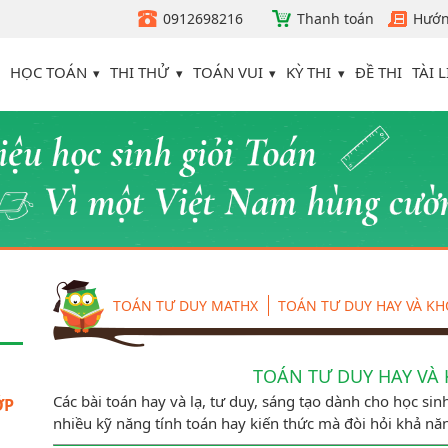
0912698216
Thanh toán
Hướn
HỌC TOÁN
THI THỬ
TOÁN VUI
KỲ THI
TÀI L
ĐỀ THI
TOÁN TƯ DUY MATHX
TOÁN TƯ DUY HAY VÀ KHO
TOÁN TƯ DUY HAY VÀ K
Các bài toán hay và lạ, tư duy, sáng tạo dành cho học sinh
́P
nhiều kỹ năng tính toán hay kiến thức mà đòi hỏi khả nă