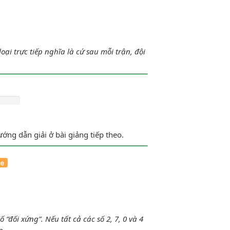
 gì?
loại trực tiếp nghĩa là cứ sau mỗi trận, đội
ớng dẫn giải ở bài giảng tiếp theo.
Hỏi diện tích hình chữ nhật có dấu “?" là
đối xứng”. Nếu tất cả các số 2, 7, 0 và 4
n,