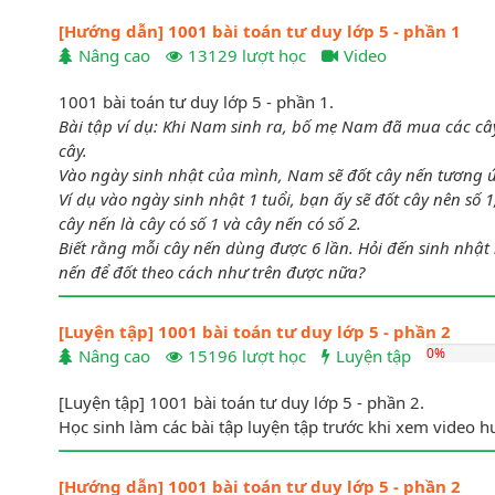
[Hướng dẫn] 1001 bài toán tư duy lớp 5 - phần 1
Nâng cao
13129 lượt học
Video
1001 bài toán tư duy lớp 5 - phần 1.
Bài tập ví dụ: Khi Nam sinh ra, bố mẹ Nam đã mua các câ
Bài 12:
Cho dãy số 1, 1, 2, 3, 5, 8, 13, ..., 89. Hãy điền 
cây.
một nửa số chữ số của dãy mà vẫn giữ nguyên thứ tự của
Vào ngày sinh nhật của mình, Nam sẽ đốt cây nến tương ứ
nhất. Viết số đó.
Ví dụ vào ngày sinh nhật 1 tuổi, bạn ấy sẽ đốt cây nên số 1
cây nến là cây có số 1 và cây nến có số 2.
Biết rằng mỗi cây nến dùng được 6 lần. Hỏi đến sinh nhậ
nến để đốt theo cách như trên được nữa?​
[Luyện tập] 1001 bài toán tư duy lớp 5 - phần 2
0%
Nâng cao
15196 lượt học
Luyện tập
[Luyện tập] 1001 bài toán tư duy lớp 5 - phần 2.
Học sinh làm các bài tập luyện tập trước khi xem video hư
[Hướng dẫn] 1001 bài toán tư duy lớp 5 - phần 2