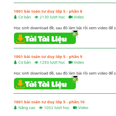
1001 bài toán tư duy lớp 5 - phần 8
Cơ bản
2130 lượt học
Video
Học sinh download đề, sau đó làm bài rồi xem video để s
1001 bài toán tư duy lớp 5 - phần 9
Cơ bản
1293 lượt học
Video
Học sinh download đề, sau đó làm bài rồi xem video để s
Bài 15:
Cho hình thang ABCD có diện tích bằng 45cm. Biế
dài cạnh đáy AB. Tính diện tích tam giác ABC.
1001 bài toán tư duy lớp 5 - phần 10
Nâng cao
1052 lượt học
Video