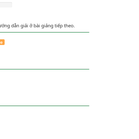
ớng dẫn giải ở bài giảng tiếp theo.
ến B lúc 12h trưa. Nhưng do thời tiết xấu
0 phút so với dự kiến. Tính quãng đường
đến 6. Mỗi chữ số chỉ được viết một lần.
ộng này?