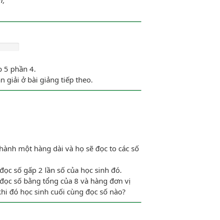
p 5 phần 4.
, 6, 7, 8, 9, 10. Trong đó, 4 và 5 là cặp
 giải ở bài giảng tiếp theo.
au 1 đơn vị. Hỏi tổng lớn nhất của 5 số
̀nh một hàng dài và họ sẽ đọc to các số
đọc số gấp 2 lần số của học sinh đó.
 đọc số bằng tổng của 8 và hàng đơn vị
 khi đó học sinh cuối cùng đọc số nào?