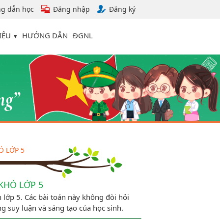
g dẫn học
Đăng nhập
Đăng ký
IỆU
HƯỚNG DẪN
ĐGNL
́ LỚP 5
HÓ LỚP 5
 lớp 5. Các bài toán này không đòi hỏi
ng suy luận và sáng tạo của học sinh.