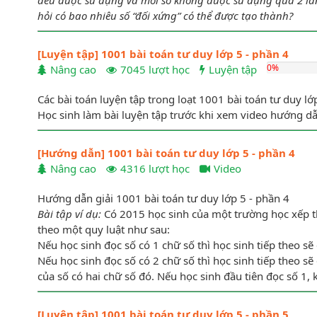
hỏi có bao nhiêu số “đối xứng” có thể được tạo thành?
[Luyện tập] 1001 bài toán tư duy lớp 5 - phần 4
0%
Nâng cao
7045 lượt học
Luyện tập
Các bài toán luyện tập trong loạt 1001 bài toán tư duy lớ
Bài 3:
Grace chọn 5 số khác nhau từ danh sách 1, 2, 3, 4, 5
Học sinh làm bài luyện tập trước khi xem video hướng dẫn
số duy nhất trong các số được chọn mà chúng chỉ cách nh
đó là bao nhiêu?
[Hướng dẫn] 1001 bài toán tư duy lớp 5 - phần 4
Nâng cao
4316 lượt học
Video
Hướng dẫn giải 1001 bài toán tư duy lớp 5 - phần 4
Bài tập ví dụ:
Có 2015 học sinh của một trường học xếp tha
theo một quy luật như sau:
Nếu học sinh đọc số có 1 chữ số thì học sinh tiếp theo sẽ 
Nếu học sinh đọc số có 2 chữ số thì học sinh tiếp theo sẽ
của số có hai chữ số đó. Nếu học sinh đầu tiên đọc số 1,
[Luyện tập] 1001 bài toán tư duy lớp 5 - phần 5