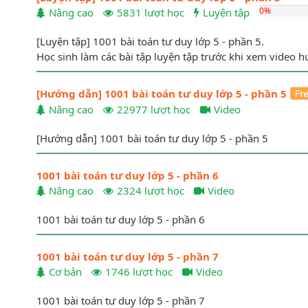
0%
Nâng cao
5831 lượt học
Luyện tập
[Luyện tập] 1001 bài toán tư duy lớp 5 - phần 5.
Học sinh làm các bài tập luyện tập trước khi xem video hư
[Hướng dẫn] 1001 bài toán tư duy lớp 5 - phần 5
Nâng cao
22977 lượt học
Video
Bài 14:
Một ô tô dự kiến đi từ A với vận tốc 50km/h thì đ
[Hướng dẫn] 1001 bài toán tư duy lớp 5 - phần 5
nên mỗi giờ xe chỉ đi được 40km/h và đến B chậm hơn 3
AB.
1001 bài toán tư duy lớp 5 - phần 6
Nâng cao
2324 lượt học
Video
Bài 4:
Giả sử các ô trống được điền bằng các chữ số từ 0 
1001 bài toán tư duy lớp 5 - phần 6
Hỏi số có ba chữ số nào là đáp án đúng cho phép tính c
1001 bài toán tư duy lớp 5 - phần 7
Cơ bản
1746 lượt học
Video
1001 bài toán tư duy lớp 5 - phần 7