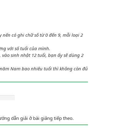
y nến có ghi chữ số từ 0 đến 9, mỗi loại 2
đủ các số hạng vào phần trống rồi xoá đi
 các chữ số còn lại để được một số nhỏ
ng với số tuổi của mình.
, vào sinh nhật 12 tuổi, bạn ấy sẽ dùng 2
t năm Nam bao nhiêu tuổi thì không còn đủ
ớng dẫn giải ở bài giảng tiếp theo.