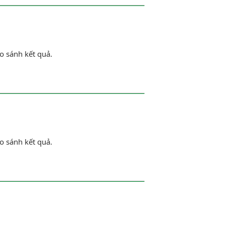
o sánh kết quả.
o sánh kết quả.
t rằng độ dài cạnh đáy CD gấp hai lần độ