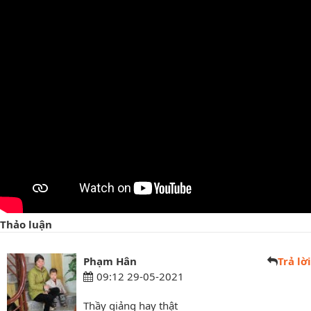
Thảo luận
Phạm Hân
Trả lời
09:12 29-05-2021
Thầy giảng hay thật