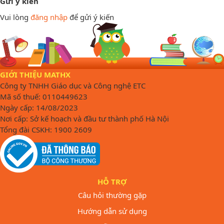
Gửi ý kiến
Vui lòng
đăng nhập
để gửi ý kiến
GIỚI THIỆU MATHX
Công ty TNHH Giáo dục và Công nghệ ETC
Mã số thuế: 0110449623
Ngày cấp: 14/08/2023
Nơi cấp: Sở kế hoạch và đầu tư thành phố Hà Nội
Tổng đài CSKH: 1900 2609
HỖ TRỢ
Câu hỏi thường gặp
Hướng dẫn sử dụng