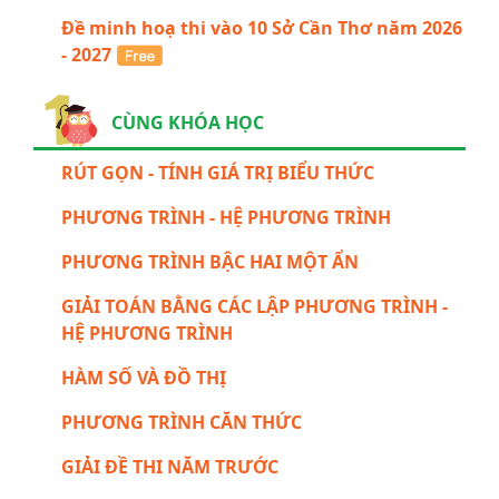
Đề minh hoạ thi vào 10 Sở Cần Thơ năm 2026
- 2027
CÙNG KHÓA HỌC
RÚT GỌN - TÍNH GIÁ TRỊ BIỂU THỨC
PHƯƠNG TRÌNH - HỆ PHƯƠNG TRÌNH
PHƯƠNG TRÌNH BẬC HAI MỘT ẨN
GIẢI TOÁN BẰNG CÁC LẬP PHƯƠNG TRÌNH -
HỆ PHƯƠNG TRÌNH
HÀM SỐ VÀ ĐỒ THỊ
PHƯƠNG TRÌNH CĂN THỨC
GIẢI ĐỀ THI NĂM TRƯỚC