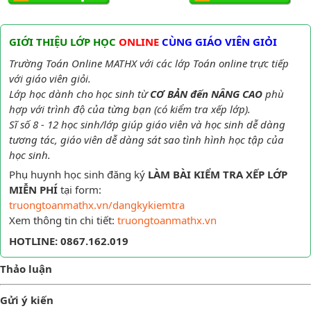
GIỚI THIỆU LỚP HỌC
ONLINE
CÙNG GIÁO VIÊN GIỎI
Trường Toán Online MATHX với các lớp Toán online trực tiếp
với giáo viên giỏi.
Lớp học dành cho học sinh từ
CƠ BẢN đến NÂNG CAO
phù
hợp với trình độ của từng bạn (có kiểm tra xếp lớp).
Sĩ số 8 - 12 học sinh/lớp giúp giáo viên và học sinh dễ dàng
tương tác, giáo viên dễ dàng sát sao tình hình học tập của
học sinh.
Phụ huynh học sinh đăng ký
LÀM BÀI KIỂM TRA XẾP LỚP
MIỄN PHÍ
tại form:
truongtoanmathx.vn/dangkykiemtra
Xem thông tin chi tiết:
truongtoanmathx.vn
HOTLINE: 0867.162.019
Thảo luận
Gửi ý kiến